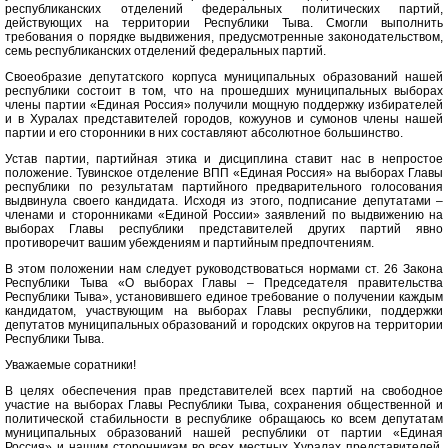
республиканских отделений федеральных политических партий,
действующих на территории Республики Тыва. Смогли выполнить
требования о порядке выдвижения, предусмотренные законодательством,
семь республиканских отделений федеральных партий.
Своеобразие депутатского корпуса муниципальных образований нашей
республики состоит в том, что на прошедших муниципальных выборах
члены партии «Единая Россия» получили мощную поддержку избирателей
и в Хуралах представителей городов, кожуунов и сумонов члены нашей
партии и его сторонники в них составляют абсолютное большинство.
Устав партии, партийная этика и дисциплина ставит нас в непростое
положение. Тувинское отделение ВПП «Единая Россия» на выборах Главы
республики по результатам партийного предварительного голосования
выдвинула своего кандидата. Исходя из этого, подписание депутатами –
членами и сторонниками «Единой России» заявлений по выдвижению на
выборах Главы республики представителей других партий явно
противоречит вашим убеждениям и партийным предпочтениям.
В этом положении нам следует руководствоваться нормами ст. 26 Закона
Республики Тыва «О выборах Главы – Председателя правительства
Республики Тыва», установившего единое требование о получении каждым
кандидатом, участвующим на выборах Главы республики, поддержки
депутатов муниципальных образований и городских округов на территории
Республики Тыва.
Уважаемые соратники!
В целях обеспечения прав представителей всех партий на свободное
участие на выборах Главы Республики Тыва, сохранения общественной и
политической стабильности в республике обращаюсь ко всем депутатам
муниципальных образований нашей республики от партии «Единая
Россия» и нашим сторонникам во всех местных Хуралах представителей.