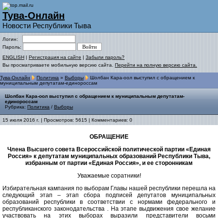
Тува-Онлайн
Новости Республики Тыва
Логин:
Пароль:
ENGLISH
|
Регистрация на сайте
|
Забыли пароль?
Вы просматриваете мобильную версию сайта.
Перейти на полную версию сайта.
Тува-Онлайн
Политика
»
Выборы
Шолбан Кара-оол выступил с обращением к
муниципальным депутатам-единороссам
Шолбан Кара-оол выступил с обращением к муниципальным депутатам-
единороссам
Рубрика:
Политика
/
Выборы
15 июля 2016 г. | Просмотров: 5615 | Комментариев: 0
ОБРАЩЕНИЕ
Члена Высшего совета Всероссийской политической партии «Единая
Россия» к депутатам муниципальных образований Республики Тыва,
избранным от партии «Единая Россия», и ее сторонникам
Уважаемые соратники!
Избирательная кампания по выборам Главы нашей республики перешла на
следующий этап – этап сбора подписей депутатов муниципальных
образований республики в соответствии с нормами федерального и
республиканского законодательства
. На этапе выдвижения свое желание
участвовать на этих выборах выразили представители восьми