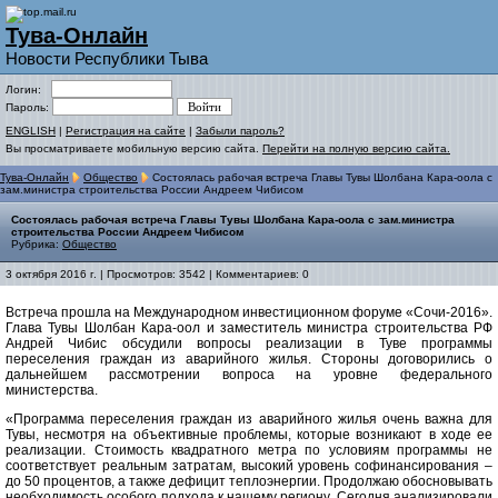
Тува-Онлайн
Новости Республики Тыва
Логин:
Пароль:
ENGLISH
|
Регистрация на сайте
|
Забыли пароль?
Вы просматриваете мобильную версию сайта.
Перейти на полную версию сайта.
Тува-Онлайн
Общество
Состоялась рабочая встреча Главы Тувы Шолбана Кара-оола с
зам.министра строительства России Андреем Чибисом
Состоялась рабочая встреча Главы Тувы Шолбана Кара-оола с зам.министра
строительства России Андреем Чибисом
Рубрика:
Общество
3 октября 2016 г. | Просмотров: 3542 | Комментариев: 0
Встреча прошла на Международном инвестиционном форуме «Сочи-2016».
Глава Тувы Шолбан Кара-оол и заместитель министра строительства РФ
Андрей Чибис обсудили вопросы реализации в Туве программы
переселения граждан из аварийного жилья. Стороны договорились о
дальнейшем рассмотрении вопроса на уровне федерального
министерства.
«Программа переселения граждан из аварийного жилья очень важна для
Тувы, несмотря на объективные проблемы, которые возникают в ходе ее
реализации. Стоимость квадратного метра по условиям программы не
соответствует реальным затратам, высокий уровень софинансирования –
до 50 процентов, а также дефицит теплоэнергии. Продолжаю обосновывать
необходимость особого подхода к нашему региону. Сегодня анализировали