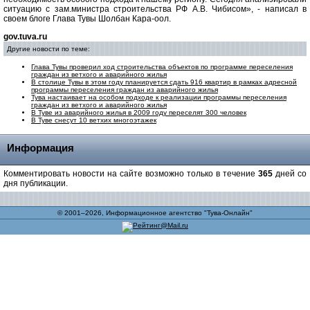
ситуацию с зам.министра строительства РФ А.В. Чибисом», - написал в
своем блоге Глава Тувы Шолбан Кара-оол.
gov.tuva.ru
Другие новости по теме:
Глава Тувы проверил ход строительства объектов по программе переселения
граждан из ветхого и аварийного жилья
В столице Тувы в этом году планируется сдать 916 квартир в рамках адресной
программы переселения граждан из аварийного жилья
Тува настаивает на особом подходе к реализации программы переселения
граждан из ветхого и аварийного жилья
В Туве из аварийного жилья в 2009 году переселят 300 человек
В Туве снесут 10 ветхих многоэтажек
Информация
Комментировать новости на сайте возможно только в течение
365
дней со
дня публикации.
© 2001–2026, Информационное агентство "Тува-Онлайн"