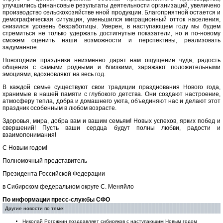
улучшились финансовые результаты деятельности организаций, увеличено
производство сельскохозяйстве
нной продукции. Благоприятной остается и
демографическая ситуация, уменьшился миграционный отток населения,
снизился уровень безработицы. Уверен, в наступающем году мы будем
стремиться не только удержать достигнутые показатели, но и по-новому
сможем оценить наши возможности и перспективы, реализовать
задуманное.
Новогодние праздники неизменно дарят нам ощущение чуда, радость
общения с самыми родными и близкими, заряжают положительными
эмоциями, вдохновляют на весь год.
В каждой семье существуют свои традиции празднования Нового года,
хранимые в нашей памяти с глубокого детства. Они создают настроение,
атмосферу тепла, добра и домашнего уюта, объединяют нас и делают этот
праздник особенным в любом возрасте.
Здоровья, мира, добра вам и вашим семьям! Новых успехов, ярких побед и
свершений! Пусть ваши сердца будут полны любви, радости и
взаимопонимания!
С Новым годом!
Полномочный представитель
Президента Российской Федерации
в Сибирском федеральном округе С. Меняйло
По информации пресс-службы СФО
Другие новости по теме:
Николай Рогожкин поздравляет сибиряков с наступающим Новым годом