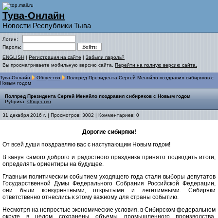
Тува-Онлайн
Новости Республики Тыва
Логин:
Пароль:
ENGLISH
|
Регистрация на сайте
|
Забыли пароль?
Вы просматриваете мобильную версию сайта.
Перейти на полную версию сайта.
Тува-Онлайн
Общество
Полпред Президента Сергей Меняйло поздравил сибиряков с
Новым годом
Полпред Президента Сергей Меняйло поздравил сибиряков с Новым годом
Рубрика:
Общество
31 декабря 2016 г. | Просмотров: 3082 | Комментариев: 0
Дорогие сибиряки!
От всей души поздравляю вас с наступающим Новым годом!
В канун самого доброго и радостного праздника принято подводить итоги,
определять ориентиры на будущее.
Главным политическим событием уходящего года стали выборы депутатов
Государственной Думы Федерального Собрания Российской Федерации,
они были конкурентными, открытыми и легитимными. Сибиряки
ответственно отнеслись к этому важному для страны событию.
Несмотря на непростые экономические условия, в Сибирском федеральном
округе в целом сохранены объемы промышленного производства,