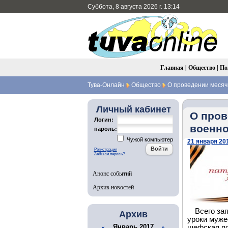
Суббота, 8 августа 2026 г. 13:14
Главная
|
Общество
|
По
Тува-Онлайн
Общество
О проведении месяч
Личный кабинет
О пров
Логин:
военно
пароль:
Чужой компьютер
21 января 201
Регистрация
Забыли пароль?
Анонс событий
Архив новостей
Всего за
Архив
уроки муже
Январь 2017
шефская по
«
»