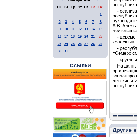
республика
Пн
Вт
Ср
Чт
Пт
Сб
Вс
- реализ
1
республика
руководите
2
3
4
5
6
7
8
А.В. Алекс
9
10
11
12
13
14
15
лейтенанта
16
17
18
19
20
21
22
- церемо
коллектив 
23
24
25
26
27
28
29
- респуб
30
31
«Семеро с
- круглы
Ссылки
На данны
организаци
запланиров
детские и 
республика
Другие н