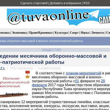
Сделать стартовой
|
Добавить в избранное
|
RSS
литика
|
Экономика
|
Право/Криминал
|
Культура
|
Спорт
|
Наука
|
Личность
|
Сп
ника оборонно-массовой и военно-патриотической работы
ОБЩЕСТВО
едении месячника оборонно-массовой и
-патриотической работы
7 г.
| 3452 просмотра | 0 комментариев
В соответствии с
планом мероприятий
в ра
месячника оборонно–массовой и военно–
патриотической работы с
01
февраля по
28
февраля
2017 года Министерством образован
науки Республики Тыва организуются меропр
рамках Месячника в соответствии с Положен
планом работы.
планировано 12 мероприятий (торжественные линейки, классные
ства, возложение венков, конкурсы, экскурсии, выставки, акции,
мощь ветеранам) в образовательных организациях республики.