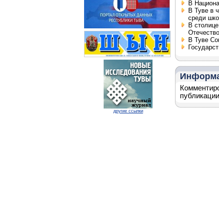
В Национа
В Туве в 
среди шко
В столице
Отечеств
В Туве Со
Государст
Информ
Комментиро
публикации
другие ссылки