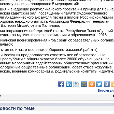
нском уровне запланировано 5 мероприятий:
ация и внедрение республиканского проекта «Я пример для сына
нский кадетский бал, посвящённый памяти художественного
ля Академического ансамбля песни и пляски Российской Армии
андрова, народного артиста Российской Федерации, генерала-
 Валерия Михайловича Халилова;
ния награждения победителей гранта Республики Тыва «Лучший
педагогов-мужчин в сфере воспитания и образования» - 2016;
ликанская военизированная игра среди образовательных органи
мелых»;
й стол по итогам месячника оборонно-массовой работы).
й месячник предполагается охватить все образовательные
и республики с общим охватом более 28000 обучающихся. На
анные мероприятия задействованы общественные организации,
молодежные общественные организации, совет отцов кожууные
нские, военные комиссариаты, родительские комитеты и другие
Версия дл
овости по теме