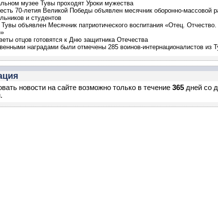
льном музее Тувы проходят Уроки мужества
честь 70-летия Великой Победы объявлен месячник оборонно-массовой 
льников и студентов
 Тувы объявлен Месячник патриотического воспитания «Отец. Отчество.
о»
веты отцов готовятся к Дню защитника Отечества
венными наградами были отмечены 285 воинов-интернационалистов из Т
ация
вать новости на сайте возможно только в течение
365
дней со 
.