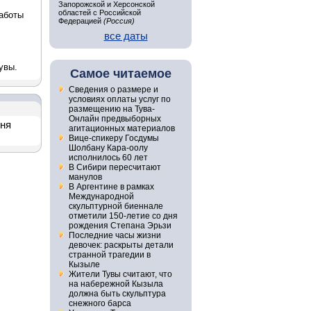
Запорожской и Херсонской
областей с Российской
работы
Федерацией
(Россия)
все даты
увы.
Самое читаемое
Сведения о размере и
условиях оплаты услуг по
размещению на Тува-
Онлайн предвыборных
дня
агитационных материалов
Вице-спикеру Госдумы
Шолбану Кара-оолу
исполнилось 60 лет
В Сибири пересчитают
манулов
В Аргентине в рамках
Международной
скульптурной биеннале
отметили 150-летие со дня
рождения Степана Эрьзи
Последние часы жизни
девочек: раскрыты детали
странной трагедии в
Кызыле
Жители Тувы считают, что
на набережной Кызыла
должна быть скульптура
снежного барса