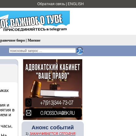
Обратная связь
|
ENGLISH
равочное бюро
|
Мнение
мках
ия и
иятия в
ием и
 часы,
Анонс событий
1)
ЗАКАНЧИВАЕТСЯ СЕГОДНЯ
:
 На