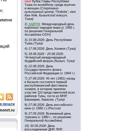
new!
Кубок Главы Республики
Тыва по волейболу среди мужчин
и женщин
(Спортивно-
»;
культурный центр "Победа", пгт
Каа-Хем, Кызылский кожуун,
Тыва)
 имени
2)
ЗАВТРА
:
Международный день
коренных народов мира (с 1995 г,
по решению Генеральной
Ассамблеи ООН)
3)
15.08.2026:
День Республики
Тыва
(Тува)
заций
4)
17.08.2026:
День Хоомея
(Тува)
5)
18.08.2026 - 20.08.2026:
Четвертый международный
буддийский форум
(Кызыл, Тува)
6)
22.08.2026:
День
Государственного флага
Российской Федерации (с 1994 г.)
7)
27.08.2026:
45 лет (1981) назад
.
в Кызыле состоялся первый
республиканский фестиваль
хоомея, в котором приняли
участие 110 представителей всех
районов Тувы, гости из МНР,
Башкирии, Хакасии.
(Тува)
я печати
8)
27.08.2026:
День российского
кино (с 1980 г.)
(Россия)
monrt.ru
9)
27.09.2026:
Всемирный день
туризма (с 1980 г., по решению
Генеральной Ассамблеи)
10)
30.09.2026:
День
воссоединения ДНР, ЛНР,