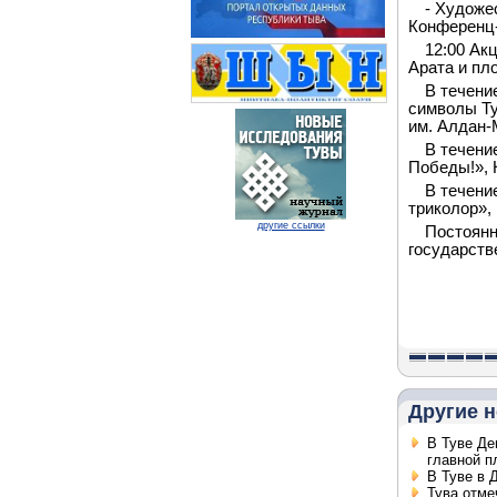
- Художе
Конференц-
12:00 Ак
Арата и пл
В течени
символы Ту
им. Алдан-
В течени
Победы!»,
В течени
триколор»,
другие ссылки
Постоянн
государств
Другие н
В Туве Де
главной 
В Туве в 
Тува отме