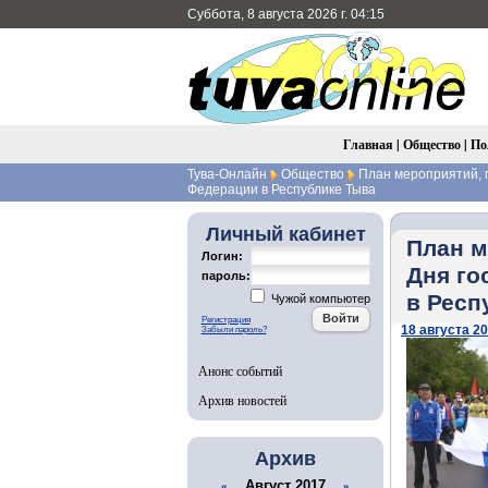
Суббота, 8 августа 2026 г. 04:15
Главная
|
Общество
|
По
Тува-Онлайн
Общество
План мероприятий, 
Федерации в Республике Тыва
Личный кабинет
План м
Логин:
Дня го
пароль:
в Респ
Чужой компьютер
Регистрация
18 августа 20
Забыли пароль?
Анонс событий
Архив новостей
Архив
Август 2017
«
»