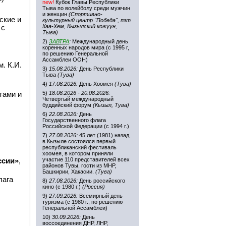
new!
Кубок Главы Республики
Тыва по волейболу среди мужчин
и женщин
(Спортивно-
ские и
культурный центр "Победа", пгт
Каа-Хем, Кызылский кожуун,
 с
Тыва)
2)
ЗАВТРА
:
Международный день
коренных народов мира (с 1995 г,
по решению Генеральной
Ассамблеи ООН)
. К.И.
3)
15.08.2026:
День Республики
Тыва
(Тува)
4)
17.08.2026:
День Хоомея
(Тува)
5)
18.08.2026 - 20.08.2026:
тами и
Четвертый международный
буддийский форум
(Кызыл, Тува)
6)
22.08.2026:
День
Государственного флага
Российской Федерации (с 1994 г.)
7)
27.08.2026:
45 лет (1981) назад
в Кызыле состоялся первый
республиканский фестиваль
хоомея, в котором приняли
участие 110 представителей всех
ссии»
,
районов Тувы, гости из МНР,
Башкирии, Хакасии.
(Тува)
лага
8)
27.08.2026:
День российского
кино (с 1980 г.)
(Россия)
9)
27.09.2026:
Всемирный день
туризма (с 1980 г., по решению
Генеральной Ассамблеи)
10)
30.09.2026:
День
воссоединения ДНР, ЛНР,