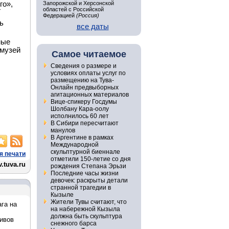
го»,
Запорожской и Херсонской
областей с Российской
Т
Федерацией
(Россия)
ь
все даты
ные
 музей
Самое читаемое
Сведения о размере и
условиях оплаты услуг по
размещению на Тува-
Онлайн предвыборных
агитационных материалов
Вице-спикеру Госдумы
Шолбану Кара-оолу
исполнилось 60 лет
В Сибири пересчитают
манулов
В Аргентине в рамках
Международной
скульптурной биеннале
я печати
отметили 150-летие со дня
.tuva.ru
рождения Степана Эрьзи
Последние часы жизни
девочек: раскрыты детали
странной трагедии в
Кызыле
Жители Тувы считают, что
га на
на набережной Кызыла
должна быть скульптура
тивов
снежного барса