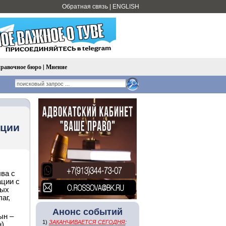
Обратная связь
|
ENGLISH
равочное бюро
|
Мнение
ации
ва с
ции с
ных
аг,
Анонс событий
ын –
1)
ЗАКАНЧИВАЕТСЯ СЕГОДНЯ
:
н)