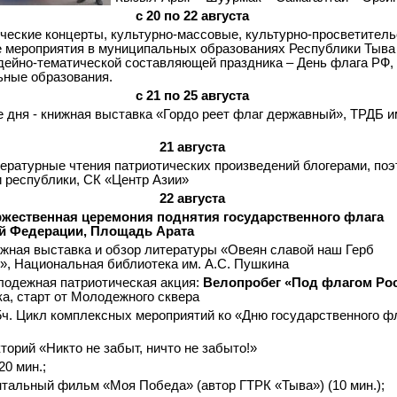
с 20 по 22 августа
ческие концерты, культурно-массовые, культурно-просветитель
 мероприятия в муниципальных образованиях Республики Тыва
дейно-тематической составляющей праздника – День флага РФ,
ные образования.
с 21 по 25 августа
е дня - книжная выставка «Гордо реет флаг державный», ТРДБ им
21 августа
тературные чтения патриотических произведений блогерами, поэ
 республики, СК «Центр Азии»
22 августа
оржественная церемония поднятия государственного флага
й Федерации, Площадь Арата
ижная выставка и обзор литературы «Овеян славой наш Герб
», Национальная библиотека им. А.С. Пушкина
лодежная патриотическая акция:
Велопробег «Под флагом Ро
а, старт от Молодежного сквера
15ч. Цикл комплексных мероприятий ко «Дню государственного ф
кторий «Никто не забыт, ничто не забыто!»
20 мин.;
нтальный фильм «Моя Победа» (автор ГТРК «Тыва») (10 мин.);