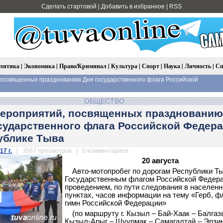
Сделать стартовой
|
Добавить в избранное
|
RSS
литика
|
Экономика
|
Право/Криминал
|
Культура
|
Спорт
|
Наука
|
Личность
|
Сп
посвященных празднованию Дня государственного флага Российской
ОБЩЕСТВО
ероприятий, посвященных празднованию
сударственного флага Российской Федер
ублике Тыва
17 г.
| 3567 просмотров | 0 комментариев
20 августа
Авто-мотопробег по дорогам Республики Ты
Государственным флагом Российской Федера
проведением, по пути следования в населен
пунктах, часов информации на тему «Герб, фл
гимн Российской Федерации»
(по маршруту г. Кызыл – Бай-Хаак – Балгаз
Кызыл-Арыг – Шуурмак – Самагалтай – Эрзи