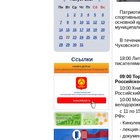
Пн
Вт
Ср
Чт
Пт
Сб
Вс
Патриоти
1
2
3
4
5
6
спортивные
основной и
7
8
9
10
11
12
13
муниципаль
14
15
16
17
18
19
20
21
22
23
24
25
26
27
В течени
28
29
30
31
Чуковского
18:00 Ли
Ссылки
писателями
09:00 Т
Российско
10:00 Кн
Российский
10:00 Мо
велодорожк
с 11 по 
РФ»:
- Киноле
- лекция-
- докуме