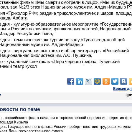
ственный фильм «Мы смерти смотрели в лицо», «Мы из будуще
зал, зал №2/3 этаж Национального музея им. Алдан-Маадыр Р
ция «Триколор РФ»: раздача триколор-ленточек и шаров, площад
ощадь Арбата
е дня - культурно-образовательное мероприятие «Государствен
вы и России» по заявкам пришкольных лагерей, Национальный
Маадыр Республики Тыва,
е дня - тематические экскурсии по залу «Тува-все для общей
 Национальный музей им. Алдан-Маадыр
е дня - виртуальная выставка и обзор литературы «Российский
 Национальная библиотека им. А.С. Пушкина,
о - кукольный спектакль «Перо черного грифа», Тувинский
енный театр кукол
Версия дл
gov
овости по теме
нь российского флага начался с торжественной церемония поднятия фла
площади Кызыла
День Государственного флага России пройдет шествие трудовых коллек
чает День государственного флага