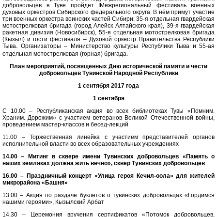
добровольцев в Туве пройдет IМежрегиональный фестиваль военных
духовых оркестров Сибирского федерального округа. В нём примут участие
три военных оркестра воинских частей Сибири: 35-я отдельная гвардейская
мотострелковая бригада (город Алейск Алтайского края), 39-я гвардейская
ракетная дивизия (Новосибирск), 55-я отдельная мотострелковая бригада
(Кызыл) и гости фестиваля – Духовой оркестр Правительства Республики
Тыва. Организаторы – Министерство культуры Республики Тыва и 55-ая
отдельная мотострелковая (горная) бригада.
План мероприятий, посвященных Дню исторической памяти и чести
добровольцев Тувинской Народной Республики
1 сентября 2017 года
1 сентября
С 10.00 – Республиканская акция во всех библиотеках Тувы «Помним.
Храним. Дорожим» с участием ветеранов Великой Отечественной войны,
проведением мастер-классов и бесед-лекций
11.00 – Торжественная линейка с участием представителей органов
исполнительной власти во всех образовательных учреждениях
14.00 – Митинг в сквере имени Тувинских добровольцев «Память о
наших земляках должна жить вечно», сквер Тувинских добровольцев
16.00 – Праздничный концерт «Улица героя Кечил-оола» для жителей
микрорайона «Башня»
13.00 – Акция по раздаче буклетов о тувинских добровольцах «Гордимся
нашими героями», Кызылский Арбат
14.30 – Церемония вручения сертификатов «Потомок добровольцев,