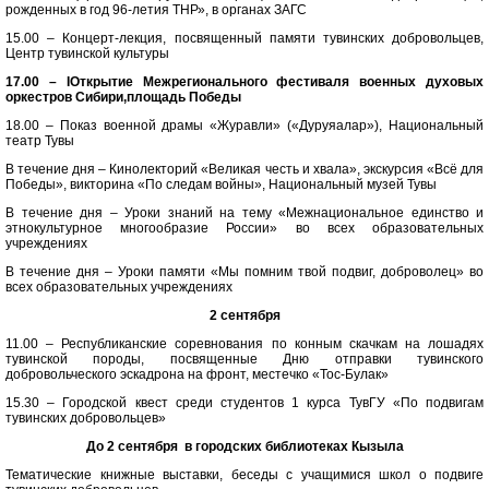
рожденных в год 96-летия ТНР», в органах ЗАГС
15.00 – Концерт-лекция, посвященный памяти тувинских добровольцев,
Центр тувинской культуры
17.00 – IОткрытие Межрегионального фестиваля военных духовых
оркестров Сибири,площадь Победы
18.00 – Показ военной драмы «Журавли» («Дуруяалар»), Национальный
театр Тувы
В течение дня – Кинолекторий «Великая честь и хвала», экскурсия «Всё для
Победы», викторина «По следам войны», Национальный музей Тувы
В течение дня – Уроки знаний на тему «Межнациональное единство и
этнокультурное многообразие России» во всех образовательных
учреждениях
В течение дня – Уроки памяти «Мы помним твой подвиг, доброволец» во
всех образовательных учреждениях
2 сентября
11.00 – Республиканские соревнования по конным скачкам на лошадях
тувинской породы, посвященные Дню отправки тувинского
добровольческого эскадрона на фронт, местечко «Тос-Булак»
15.30 – Городской квест среди студентов 1 курса ТувГУ «По подвигам
тувинских добровольцев»
До 2 сентября в городских библиотеках Кызыла
Тематические книжные выставки, беседы с учащимися школ о подвиге