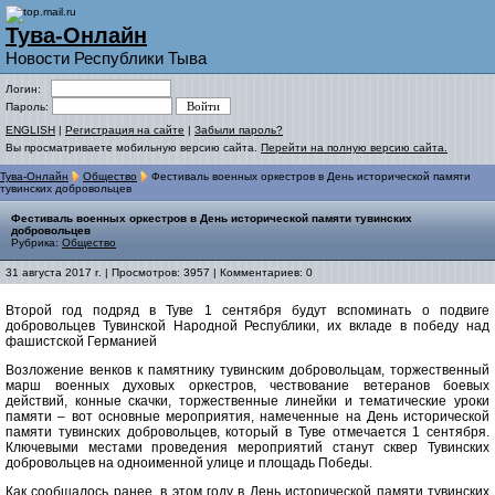
Тува-Онлайн
Новости Республики Тыва
Логин:
Пароль:
ENGLISH
|
Регистрация на сайте
|
Забыли пароль?
Вы просматриваете мобильную версию сайта.
Перейти на полную версию сайта.
Тува-Онлайн
Общество
Фестиваль военных оркестров в День исторической памяти
тувинских добровольцев
Фестиваль военных оркестров в День исторической памяти тувинских
добровольцев
Рубрика:
Общество
31 августа 2017 г. | Просмотров: 3957 | Комментариев: 0
Второй год подряд в Туве 1 сентября будут вспоминать о подвиге
добровольцев Тувинской Народной Республики, их вкладе в победу над
фашистской Германией
Возложение венков к памятнику тувинским добровольцам, торжественный
марш военных духовых оркестров, чествование ветеранов боевых
действий, конные скачки, торжественные линейки и тематические уроки
памяти – вот основные мероприятия, намеченные на День исторической
памяти тувинских добровольцев, который в Туве отмечается 1 сентября.
Ключевыми местами проведения мероприятий станут сквер Тувинских
добровольцев на одноименной улице и площадь Победы.
Как сообщалось ранее, в этом году в День исторической памяти тувинских