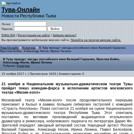
Тува-Онлайн
Новости Республики Тыва
Логин:
Пароль:
ENGLISH
|
Регистрация на сайте
|
Забыли пароль?
Вы просматриваете мобильную версию сайта.
Перейти на полную версию сайта.
Тува-Онлайн
Культура
В Туву приедут звезды российского кино Валерий Гаркалин,
Ярослав Бойко, Александр Носик, Ирина Лачина
В Туву приедут звезды российского кино Валерий Гаркалин, Ярослав Бойко,
Александр Носик, Ирина Лачина
Рубрика:
Культура
15 ноября 2017 г. | Просмотров: 3433 | Комментариев: 0
21 ноября в Национальном музыкально-драматическом театре Тувы
пройдет показ комедии-фарса в исполнении артистов московского
театра «Мюзик-холл»
Московский театр «Мюзик-холл» после продолжительного перерыва
приезжает в Кызыл в рамках больших сибирских гастролей с комедией
«Страсть Аполлона». Показ состоится 21 ноября на сцене Национального
музыкально-драматического театра Республики Тыва. Этот спектакль
поставлен по мотивам произведений выдающегося итальянского
драматурга и режиссера, нобелевского лауреата по литературе Дарио Фо.
Зрителей порадует звездный актерский состав: Народный артист России
Валерий Гаркалин, Александр Носик, Ирина Лачина, Павел Белозёров,
Ярослав Бойко и др. Блистательному актерскому ансамблю во главе с