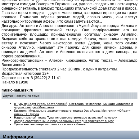
мастером комедии Валерием Гаркалиным, удалось создать по-настоящему
смешной спектакль, в добрых традициях итальянской драматургии и фарса.
Главные герои комедии – друзья-мошенники, все время играющие на грани
провала. Примеряя образы разных людей, словно маски, они плетут
настолько хитроумные аферы, что сами запутываются...
Два друга Антонио и Аполлон проникают в Музей Искусств города Милана и
похищают фрагмент античной статуи. Они подбрасывают его на
строительную площадку, принадлежащую богатому синьору Атиллио.
Выдавая себя за археологов и шантажируя богача, мошенники получают
взятку и исчезают. Через некоторое время Дафна, жена того самого
синьора Атиллио, нанимает эту парочку для своей личной аферы, и
приводит их домой. Антонио и Аполлон оказываются в доме синьора, на
пороге разоблачения...
Режиссер-постановщик – Алексей Кирющенко. Автор текста – Александр
Васютинский.
Продолжительность спектакля 2 час. 20 мин., с одним антрактом.
Возрастная категория 12+
Справки по тел: 8 (39422) 2-11-41.
Начало в 19:00
music-hall.msk.ru
Другие новости по теме:
В Туву приедут Игорь Костолевский, Светлана Немоляева, Михаил Филиппов и
другие звезды «Маяковки»
Гастроли Музыкально-драматического театра Увс аймака Монголии «Ойрат»
имени Э. Цэрэва
Национальный театр Тувы готовится к премьере известной комедии
Звезда советского кино Ивар Калныньш сегодня приезжает в Туву
Тувинские гнесинцы готовятся к своему юбилею
Информация