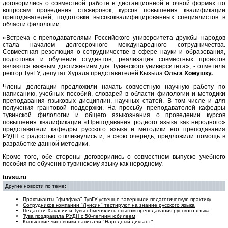
договорились о совместной работе в дистанционной и очной формах по
вопросам проведения стажировок, курсов повышения квалификации
преподавателей, подготовки высококвалифицированных специалистов в
области филологии.
«Встреча с преподавателями Российского университета дружбы народов
стала началом долгосрочного международного сотрудничества.
Совместная резолюция о сотрудничестве в сфере науки и образования,
подготовка и обучение студентов, реализация совместных проектов
являются важным достижением для Тувинского университета», - отметила
ректор ТувГУ, депутат Хурала представителей Кызыла
Ольга Хомушку.
Члены делегации предложили начать совместную научную работу по
написанию, учебных пособий, словарей в области филологии и методики
преподавания языковых дисциплин, научных статей. В том числе и для
получения грантовой поддержки. На просьбу преподавателей кафедры
тувинской филологии и общего языкознания о проведении курсов
повышения квалификации «Преподавания родного языка как неродного»
представители кафедры русского языка и методики его преподавания
РУДН с радостью откликнулись и, в свою очередь, предложили помощь в
разработке данной методики.
Кроме того, обе стороны договорились о совместном выпуске учебного
пособия по обучению тувинскому языку как неродному.
tuvsu.ru
Другие новости по теме:
Практиканты "филфака" ТувГУ успешно завершили педагогическую практику
Сотрудников компании "Лунсин" тестируют на знание русского языка
Педагоги Хакасии и Тувы обменялись опытом преподавания русского языка
Тува поздравила РУДН с 50-летним юбилеем
Кызылские чиновники написали "Народный диктант"