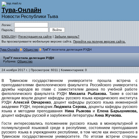
Тува-Онлайн
Новости Республики Тыва
Логин:
Пароль:
ENGLISH
|
Регистрация на сайте
|
Забыли пароль?
Вы просматриваете мобильную версию сайта.
Перейти на полную версию сайта.
Тува-Онлайн
Общество
ТувГУ посетила делегация РУДН
ТувГУ посетила делегация РУДН
Рубрика:
Общество
24 ноября 2017 г. | Просмотров: 6011 | Комментариев: 0
В Тувинском государственном университете прошла встреча с
преподавателями филологического факультета Российского университета
дружбы народов во главе с заместителем декана по учебной работе
филологического факультета РУДН
Михаила Рыбакова.
Также в состав
делегации вошли доцент кафедры русского языка юридического института
РУДН
Алексей Овчаренко
, доцент кафедры русского языка инженерной
академии РУДН, переводчик
Людмила Серова,
доценты кафедры русского
языка и методики преподавания
Нина Рыжова
и
Елена Барышникова,
доцент кафедры русской и зарубежной литературы
Анна Жучкова.
Гости интересовались положением русского языка в монокультурной и
поликультурной языковой среде в республике, состоянием преподавания
русского языка в учреждениях республики, в том числе как иностранного в
Тувинском государственном университете. По итогам встречи стороны