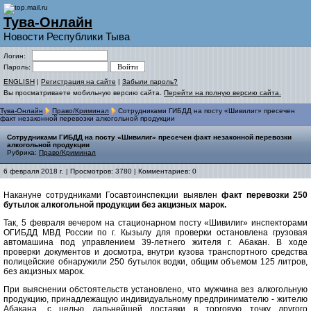
Тува-Онлайн
Новости Республики Тыва
Логин:
Пароль:
ENGLISH
|
Регистрация на сайте
|
Забыли пароль?
Вы просматриваете мобильную версию сайта.
Перейти на полную версию сайта.
Тува-Онлайн
Право/Криминал
Сотрудниками ГИБДД на посту «Шивилиг» пресечен
факт незаконной перевозки алкогольной продукции
Сотрудниками ГИБДД на посту «Шивилиг» пресечен факт незаконной перевозки
алкогольной продукции
Рубрика:
Право/Криминал
6 февраля 2018 г. | Просмотров: 3780 | Комментариев: 0
Накануне сотрудниками Госавтоинспекции выявлен
факт перевозки 250
бутылок алкогольной продукции без акцизных марок.
Так, 5 февраля вечером на стационарном посту «Шивилиг» инспекторами
ОГИБДД МВД России по г. Кызылу для проверки остановлена грузовая
автомашина под управлением 39-летнего жителя г. Абакан. В ходе
проверки документов и досмотра, внутри кузова транспортного средства
полицейские обнаружили 250 бутылок водки, общим объемом 125 литров,
без акцизных марок.
При выяснении обстоятельств установлено, что мужчина вез алкогольную
продукцию, принадлежащую индивидуальному предпринимателю - жителю
Абакана, с целью дальнейшей доставки в торговую точку другого