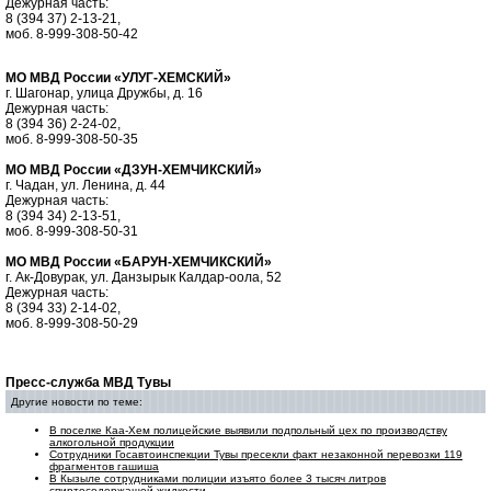
Дежурная часть:
8 (394 37) 2-13-21,
моб. 8-999-308-50-42
МО МВД России «УЛУГ-ХЕМСКИЙ»
г. Шагонар, улица Дружбы, д. 16
Дежурная часть:
8 (394 36) 2-24-02,
моб. 8-999-308-50-35
МО МВД России «ДЗУН-ХЕМЧИКСКИЙ»
г. Чадан, ул. Ленина, д. 44
Дежурная часть:
8 (394 34) 2-13-51,
моб. 8-999-308-50-31
МО МВД России «БАРУН-ХЕМЧИКСКИЙ»
г. Ак-Довурак, ул. Данзырык Калдар-оола, 52
Дежурная часть:
8 (394 33) 2-14-02,
моб. 8-999-308-50-29
Пресс-служба МВД Тувы
Другие новости по теме:
В поселке Каа-Хем полицейские выявили подпольный цех по производству
алкогольной продукции
Сотрудники Госавтоинспекции Тувы пресекли факт незаконной перевозки 119
фрагментов гашиша
В Кызыле сотрудниками полиции изъято более 3 тысяч литров
спиртосодержащей жидкости