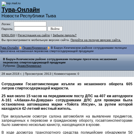
Тува-Онлайн
Новости Республики Тыва
Логин:
Пароль:
ENGLISH
|
Регистрация на сайте
|
Забыли пароль?
Вы просматриваете мобильную версию сайта.
Перейти на полную версию сайта.
Тува-Онлайн
Право/Криминал
В Барун-Хемчикском районе сотрудниками полиции
пресечена незаконная перевозка спиртосодержащей продукции
В Барун-Хемчикском районе сотрудниками полиции пресечена незаконная
перевозка спиртосодержащей продукции
Рубрика:
Право/Криминал
28 мая 2018 г. | Просмотров: 2913 | Комментариев: 0
Сотрудники Госавтоинспекции изъяли из незаконного оборота 605
литров спиртосодержащей жидкости.
25 мая около 15 часов на передвижном посту ДПС на 407 км автодороги
А-161 «Абакан-Ак-Довурак» сотрудниками ДПС для проверки была
остановлена автомашина марки «Тойота Ипсум», за рулем которой
находился 42-летний местный житель.
При визуальном осмотре салона автомобиля на выявление предметов,
запрещенных к перевозке и гражданскому обороту, госавтоинспекторами
было замечено несколько канистр, находящихся в кузове.
В ходе досмотра транспортного средства полицейские обнаружили 50