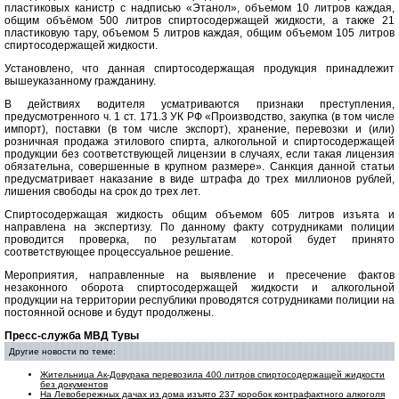
пластиковых канистр с надписью «Этанол», объемом 10 литров каждая,
общим объёмом 500 литров спиртосодержащей жидкости, а также 21
пластиковую тару, объемом 5 литров каждая, общим объемом 105 литров
спиртосодержащей жидкости.
Установлено, что данная спиртосодержащая продукция принадлежит
вышеуказанному гражданину.
В действиях водителя усматриваются признаки преступления,
предусмотренного ч. 1 ст. 171.3 УК РФ «Производство, закупка (в том числе
импорт), поставки (в том числе экспорт), хранение, перевозки и (или)
розничная продажа этилового спирта, алкогольной и спиртосодержащей
продукции без соответствующей лицензии в случаях, если такая лицензия
обязательна, совершенные в крупном размере». Санкция данной статьи
предусматривает наказание в виде штрафа до трех миллионов рублей,
лишения свободы на срок до трех лет.
Спиртосодержащая жидкость общим объемом 605 литров изъята и
направлена на экспертизу. По данному факту сотрудниками полиции
проводится проверка, по результатам которой будет принято
соответствующее процессуальное решение.
Мероприятия, направленные на выявление и пресечение фактов
незаконного оборота спиртосодержащей жидкости и алкогольной
продукции на территории республики проводятся сотрудниками полиции на
постоянной основе и будут продолжены.
Пресс-служба МВД Тувы
Другие новости по теме:
Жительница Ак-Довурака перевозила 400 литров спиртосодержащей жидкости
без документов
На Левобережных дачах из дома изъято 237 коробок контрафактного алкоголя