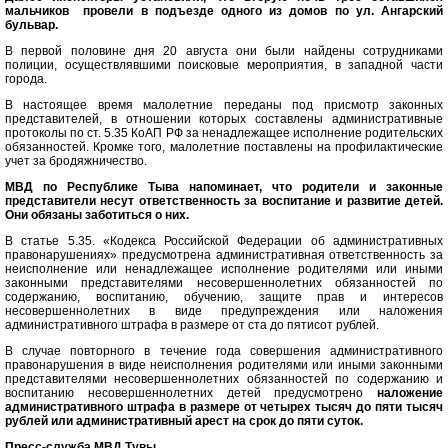
мальчиков провели в подъезде одного из домов по ул. Ангарский
бульвар.
В первой половине дня 20 августа они были найдены сотрудниками
полиции, осуществлявшими поисковые мероприятия, в западной части
города.
В настоящее время малолетние переданы под присмотр законных
представителей, в отношении которых составлены административные
протоколы по ст. 5.35 КоАП РФ за ненадлежащее исполнение родительских
обязанностей. Кромке того, малолетние поставлены на профилактические
учет за бродяжничество.
МВД по Республике Тыва напоминает, что родители и законные
представители несут ответственность за воспитание и развитие детей.
Они обязаны заботиться о них.
В статье 5.35. «Кодекса Российской Федерации об административных
правонарушениях» предусмотрена административная ответственность за
неисполнение или ненадлежащее исполнение родителями или иными
законными представителями несовершеннолетних обязанностей по
содержанию, воспитанию, обучению, защите прав и интересов
несовершеннолетних в виде предупреждения или наложения
административного штрафа в размере от ста до пятисот рублей.
В случае повторного в течение года совершения административного
правонарушения в виде неисполнения родителями или иными законными
представителями несовершеннолетних обязанностей по содержанию и
воспитанию несовершеннолетних детей предусмотрено
наложение
административного штрафа в размере от четырех тысяч до пяти тысяч
рублей или административный арест на срок до пяти суток.
Пресс-служба МВД Тувы