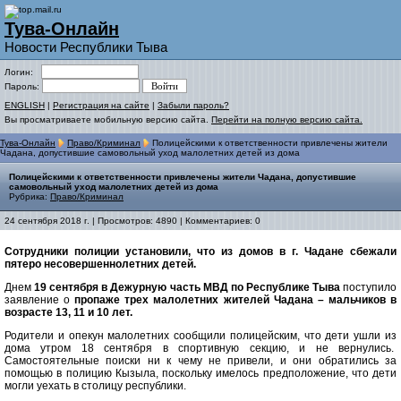
Тува-Онлайн
Новости Республики Тыва
Логин:
Пароль:
ENGLISH
|
Регистрация на сайте
|
Забыли пароль?
Вы просматриваете мобильную версию сайта.
Перейти на полную версию сайта.
Тува-Онлайн
Право/Криминал
Полицейскими к ответственности привлечены жители
Чадана, допустившие самовольный уход малолетних детей из дома
Полицейскими к ответственности привлечены жители Чадана, допустившие
самовольный уход малолетних детей из дома
Рубрика:
Право/Криминал
24 сентября 2018 г. | Просмотров: 4890 | Комментариев: 0
Сотрудники полиции установили, что из домов в г. Чадане сбежали
пятеро несовершеннолетних детей.
Днем
19 сентября в Дежурную часть МВД по Республике Тыва
поступило
заявление о
пропаже трех малолетних жителей Чадана – мальчиков в
возрасте 13, 11 и 10 лет.
Родители и опекун малолетних сообщили полицейским, что дети ушли из
дома утром 18 сентября в спортивную секцию, и не вернулись.
Самостоятельные поиски ни к чему не привели, и они обратились за
помощью в полицию Кызыла, поскольку имелось предположение, что дети
могли уехать в столицу республики.