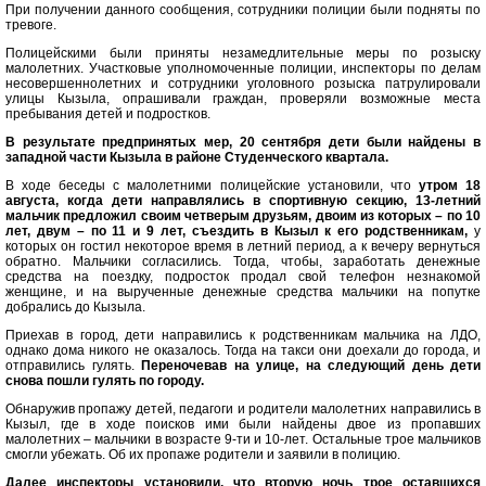
При получении данного сообщения, сотрудники полиции были подняты по
тревоге.
Полицейскими были приняты незамедлительные меры по розыску
малолетних. Участковые уполномоченные полиции, инспекторы по делам
несовершеннолетних и сотрудники уголовного розыска патрулировали
улицы Кызыла, опрашивали граждан, проверяли возможные места
пребывания детей и подростков.
В результате предпринятых мер, 20 сентября дети были найдены в
западной части Кызыла в районе Студенческого квартала.
В ходе беседы с малолетними полицейские установили, что
утром 18
августа, когда дети направлялись в спортивную секцию, 13-летний
мальчик предложил своим четверым друзьям, двоим из которых – по 10
лет, двум – по 11 и 9 лет, съездить в Кызыл к его родственникам,
у
которых он гостил некоторое время в летний период, а к вечеру вернуться
обратно. Мальчики согласились. Тогда, чтобы, заработать денежные
средства на поездку, подросток продал свой телефон незнакомой
женщине, и на вырученные денежные средства мальчики на попутке
добрались до Кызыла.
Приехав в город, дети направились к родственникам мальчика на ЛДО,
однако дома никого не оказалось. Тогда на такси они доехали до города, и
отправились гулять.
Переночевав на улице, на следующий день дети
снова пошли гулять по городу.
Обнаружив пропажу детей, педагоги и родители малолетних направились в
Кызыл, где в ходе поисков ими были найдены двое из пропавших
малолетних – мальчики в возрасте 9-ти и 10-лет. Остальные трое мальчиков
смогли убежать. Об их пропаже родители и заявили в полицию.
Далее инспекторы установили, что вторую ночь трое оставшихся