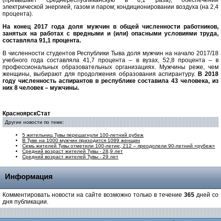
(превышает среднереспубликанскую в 6,1 раза), обеспечении
электрической энергией, газом и паром; кондиционировании воздуха (на 2,4
процента).
На конец 2017 года доля мужчин в общей численности работников,
занятых на работах с вредными и (или) опасными условиями труда,
составляла 91,1 процента.
В численности студентов Республики Тыва доля мужчин на начало 2017/18
учебного года составляла 41,7 процента – в вузах, 52,8 процента – в
профессиональных образовательных организациях. Мужчины реже, чем
женщины, выбирают для продолжения образования аспирантуру.
В 2018
году численность аспирантов в республике составила 43 человека, из
них 8 человек – мужчины.
КрасноярскСтат
Другие новости по теме:
5 жительниц Тувы перешагнули 100-летний рубеж
В Туве на 1000 мужчин приходится 1089 женщин
Семь жителей Тувы отметили 100-летие, 212 – преодолели 90-летний «рубеж»
Средний возраст жителей Тувы - 28,9 лет
Средний возраст жителей Тувы - 29 лет
Информация
Комментировать новости на сайте возможно только в течение
365
дней со
дня публикации.