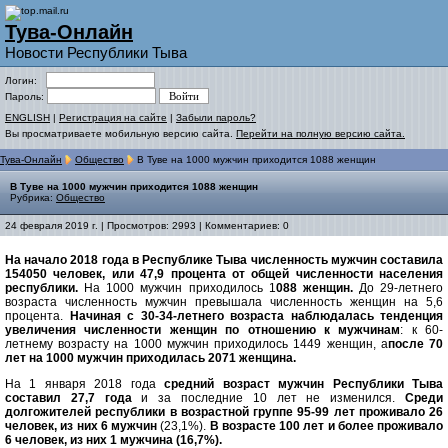
Тува-Онлайн
Новости Республики Тыва
Логин:
Пароль:
ENGLISH
|
Регистрация на сайте
|
Забыли пароль?
Вы просматриваете мобильную версию сайта.
Перейти на полную версию сайта.
Тува-Онлайн
Общество
В Туве на 1000 мужчин приходится 1088 женщин
В Туве на 1000 мужчин приходится 1088 женщин
Рубрика:
Общество
24 февраля 2019 г. | Просмотров: 2993 | Комментариев: 0
На начало 2018 года в Республике Тыва численность мужчин составила
154050 человек, или 47,9 процента от общей численности населения
республики.
На 1000 мужчин приходилось 1
088 женщин.
До 29-летнего
возраста численность мужчин превышала численность женщин на 5,6
процента.
Начиная с 30-34-летнего возраста наблюдалась тенденция
увеличения численности женщин по отношению к мужчинам
: к 60-
летнему возрасту на 1000 мужчин приходилось 1449 женщин, а
после 70
лет на 1000 мужчин приходилась 2071 женщина.
На 1 января 2018 года
средний возраст мужчин Республики Тыва
составил 27,7 года
и за последние 10 лет не изменился.
Среди
долгожителей республики в возрастной группе 95-99 лет проживало 26
человек, из них 6 мужчин
(23,1%).
В возрасте 100 лет и более проживало
6 человек, из них 1 мужчина (16,7%).