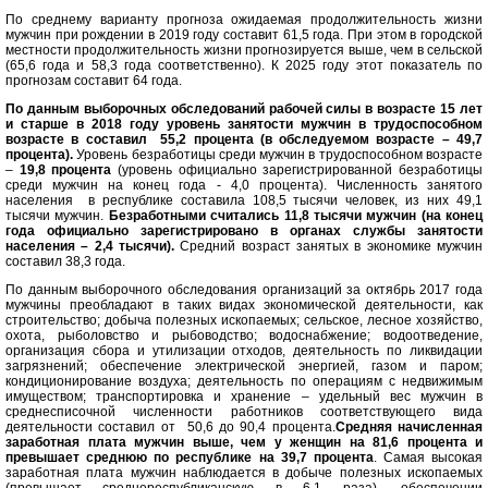
По среднему варианту прогноза ожидаемая продолжительность жизни
мужчин при рождении в 2019 году составит 61,5 года. При этом в городской
местности продолжительность жизни прогнозируется выше, чем в сельской
(65,6 года и 58,3 года соответственно). К 2025 году этот показатель по
прогнозам составит 64 года.
По данным выборочных обследований рабочей силы в возрасте 15 лет
и старше в 2018 году уровень занятости мужчин в трудоспособном
возрасте в составил 55,2 процента (в обследуемом возрасте – 49,7
процента).
Уровень безработицы среди мужчин в трудоспособном возрасте
–
19,8 процента
(уровень официально зарегистрированной безработицы
среди мужчин на конец года - 4,0 процента). Численность занятого
населения в республике составила 108,5 тысячи человек, из них 49,1
тысячи мужчин.
Безработными считались 11,8 тысячи мужчин (на конец
года официально зарегистрировано в органах службы занятости
населения – 2,4 тысячи).
Средний возраст занятых в экономике мужчин
составил 38,3 года.
По данным выборочного обследования организаций за октябрь 2017 года
мужчины преобладают в таких видах экономической деятельности, как
строительство; добыча полезных ископаемых; сельское, лесное хозяйство,
охота, рыболовство и рыбоводство; водоснабжение; водоотведение,
организация сбора и утилизации отходов, деятельность по ликвидации
загрязнений; обеспечение электрической энергией, газом и паром;
кондиционирование воздуха; деятельность по операциям с недвижимым
имуществом; транспортировка и хранение – удельный вес мужчин в
среднесписочной численности работников соответствующего вида
деятельности составил от 50,6 до 90,4 процента.
Средняя начисленная
заработная плата мужчин выше, чем у женщин на 81,6 процента и
превышает среднюю по республике на 39,7 процента
. Самая высокая
заработная плата мужчин наблюдается в добыче полезных ископаемых