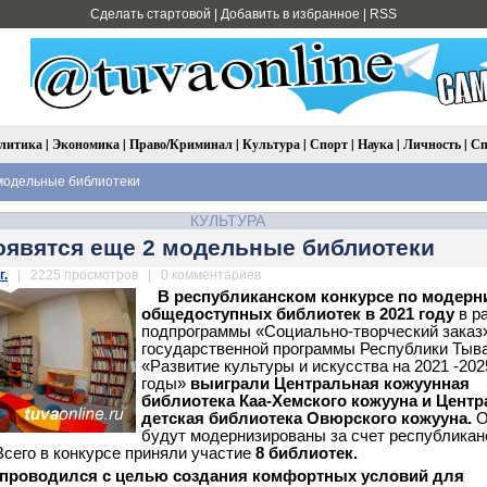
Сделать стартовой
|
Добавить в избранное
|
RSS
литика
|
Экономика
|
Право/Криминал
|
Культура
|
Спорт
|
Наука
|
Личность
|
Сп
модельные библиотеки
КУЛЬТУРА
оявятся еще 2 модельные библиотеки
г.
| 2225 просмотров | 0 комментариев
В республиканском конкурсе по модерн
общедоступных библиотек в 2021 году
в р
подпрограммы «Социально-творческий заказ
государственной программы Республики Тыв
«Развитие культуры и искусства на 2021 -202
годы»
выиграли Центральная кожуунная
библиотека Каа-Хемского кожууна и Цент
детская библиотека Овюрского кожууна.
О
будут модернизированы за счет республикан
Всего в конкурсе приняли участие
8 библиотек.
 проводился с целью создания комфортных условий для