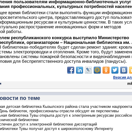
ления пользователям информационно-библиотечных услуг
ния профессиональных, культурных потребностей населен
щее время библиотеки стали выполнять функции информационн
просветительского центра, предоставляющего доступ пользоват
формационным ресурсам и культурным ценностям. В таких усл
ктуально распространение инновационных форм и методов
ой работы.
елем республиканского конкурса выступило Министерство
еспублики, организатором – Национальная библиотека им. А
 библиотеках-победителях будет сделан ремонт здания: кровли
стемы электропроводки и отопления. Кроме того, будут заменен
тановлены системы пожарной безопасности и видеонаблюдения 
ловия для беспрепятственного доступа инвалидов (пандусы).
Версия дл
mk
овости по теме
ая детская библиотека Кызылского района стала участником нацпроект
 День библиотек, профессионалы отрасли обсудят ее перспективы
ная библиотека Тувы открыла доступ к электронным ресурсам российск
хнической библиотеки
спечен доступ к электронной библиотеке диссертаций
иблиотеки Тувы получат доступ к широкополосному Интернету