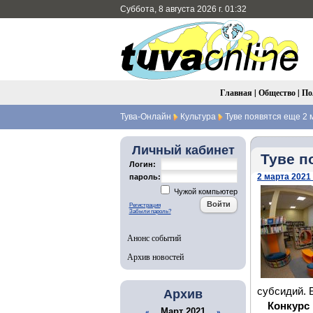
Суббота, 8 августа 2026 г. 01:32
Главная
|
Общество
|
По
Тува-Онлайн
Культура
Туве появятся еще 2 
Личный кабинет
Туве п
Логин:
2 марта 2021 
пароль:
Чужой компьютер
Регистрация
Забыли пароль?
Анонс событий
Архив новостей
субсидий. 
Архив
Конкурс
Март 2021
«
»