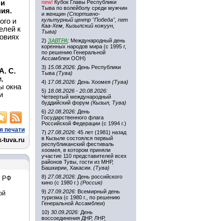
 и
new!
Кубок Главы Республики
Тыва по волейболу среди мужчин
ия.
и женщин
(Спортивно-
культурный центр "Победа", пгт
ого и
Каа-Хем, Кызылский кожуун,
елей к
Тыва)
овиях
2)
ЗАВТРА
:
Международный день
коренных народов мира (с 1995 г,
по решению Генеральной
Ассамблеи ООН)
3)
15.08.2026:
День Республики
. С.
Тыва
(Тува)
,
4)
17.08.2026:
День Хоомея
(Тува)
ы окна
5)
18.08.2026 - 20.08.2026:
и
Четвертый международный
буддийский форум
(Кызыл, Тува)
6)
22.08.2026:
День
Государственного флага
Российской Федерации (с 1994 г.)
я печати
7)
27.08.2026:
45 лет (1981) назад
в Кызыле состоялся первый
-tuva.ru
республиканский фестиваль
хоомея, в котором приняли
участие 110 представителей всех
районов Тувы, гости из МНР,
Башкирии, Хакасии.
(Тува)
8)
27.08.2026:
День российского
а РФ
кино (с 1980 г.)
(Россия)
9)
27.09.2026:
Всемирный день
ой
туризма (с 1980 г., по решению
Генеральной Ассамблеи)
10)
30.09.2026:
День
воссоединения ДНР, ЛНР,