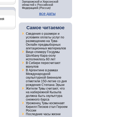
Запорожской и Херсонской
областей с Российской
Федерацией
(Россия)
все даты
дня
Самое читаемое
Сведения о размере и
условиях оплаты услуг по
размещению на Тува-
Онлайн предвыборных
агитационных материалов
Вице-спикеру Госдумы
Шолбану Кара-оолу
исполнилось 60 лет
В Сибири пересчитают
манулов
В Аргентине в рамках
Международной
скульптурной биеннале
отметили 150-летие со дня
рождения Степана Эрьзи
Жители Тувы считают, что
на набережной Кызыла
должна быть скульптура
снежного барса
Уроженец Тувы космонавт
Кирилл Песков стал Героем
России
Последние часы жизни