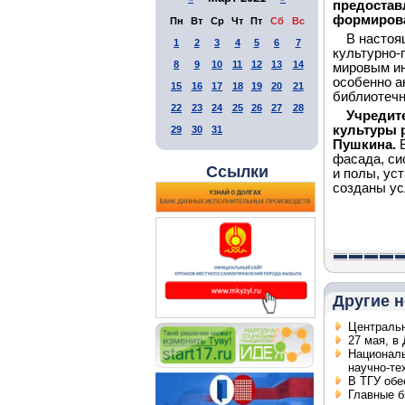
предостав
формирова
Пн
Вт
Ср
Чт
Пт
Сб
Вс
В настоя
1
2
3
4
5
6
7
культурно-
8
9
10
11
12
13
14
мировым ин
особенно а
15
16
17
18
19
20
21
библиотечн
22
23
24
25
26
27
28
Учредит
культуры р
29
30
31
Пушкина.
В
фасада, си
Ссылки
и полы, ус
созданы ус
Другие н
Центральн
27 мая, в
Националь
научно-те
В ТГУ обе
Главные б