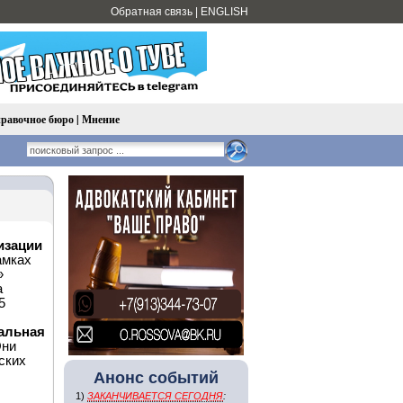
Обратная связь
|
ENGLISH
равочное бюро
|
Мнение
изации
амках
»
а
5
ральная
ни
ских
Анонс событий
1)
ЗАКАНЧИВАЕТСЯ СЕГОДНЯ
: