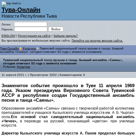
Тува-Онлайн
Новости Республики Тыва
Логин:
Пароль:
ENGLISH
|
Регистрация на сайте
|
Забыли пароль?
Вы просматриваете мобильную версию сайта.
Перейти на полную версию сайта.
Тува-Онлайн
Культура
Тувинский национальный театр музыки и танца, бывший
ансамбль «Саяны», сегодня отмечает 52 года с момента основания
Тувинский национальный театр музыки и танца, бывший ансамбль «Саяны»,
сегодня отмечает 52 года с момента основания
Рубрика:
Культура
11 апреля 2021 г. | Просмотров: 3202 | Комментариев: 0
Знаменитое событие произошло в Туве 11 апреля 1969
года. Указом президиума Верховного Совета Тувинской
АССР в республике создан Государственный ансамбль
песни и танца «Саяны».
Образование ансамбля «Саяны» связано с творческой работой коллектива
преподавателей и учащихся Кызылского училища искусств им. А. Б. Чыргал-
оола.
Его основой стал самодеятельный национальный ансамбль
«Чечек»,
в переводе на русский, означающий «цветок» при училище
искусств.
Директор Кызылского училища искусств А. Панов проделал большую