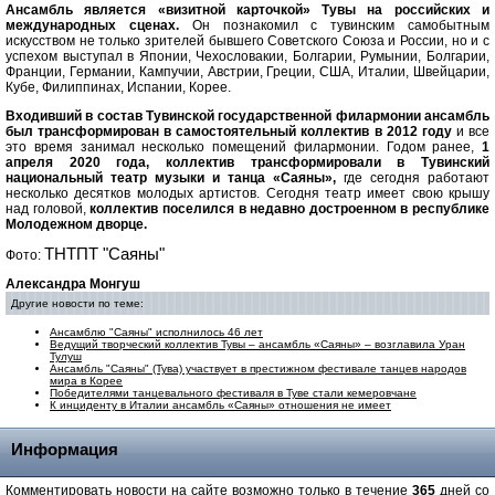
Ансамбль является «визитной карточкой» Тувы на российских и
международных сценах.
Он познакомил с тувинским самобытным
искусством не только зрителей бывшего Советского Союза и России, но и с
успехом выступал в Японии, Чехословакии, Болгарии, Румынии, Болгарии,
Франции, Германии, Кампучии, Австрии, Греции, США, Италии, Швейцарии,
Кубе, Филиппинах, Испании, Корее.
Входивший в состав Тувинской государственной филармонии ансамбль
был трансформирован в самостоятельный коллектив в 2012 году
и все
это время занимал несколько помещений филармонии. Годом ранее,
1
апреля 2020 года, коллектив трансформировали в Тувинский
национальный театр музыки и танца «Саяны»,
где сегодня работают
несколько десятков молодых артистов. Сегодня театр имеет свою крышу
над головой,
коллектив поселился в недавно достроенном в республике
Молодежном дворце.
ТНТПТ "Саяны"
Фото:
Александра Монгуш
Другие новости по теме:
Ансамблю "Саяны" исполнилось 46 лет
Ведущий творческий коллектив Тувы – ансамбль «Саяны» – возглавила Уран
Тулуш
Ансамбль "Саяны" (Тува) участвует в престижном фестивале танцев народов
мира в Корее
Победителями танцевального фестиваля в Туве стали кемеровчане
К инциденту в Италии ансамбль «Саяны» отношения не имеет
Информация
Комментировать новости на сайте возможно только в течение
365
дней со