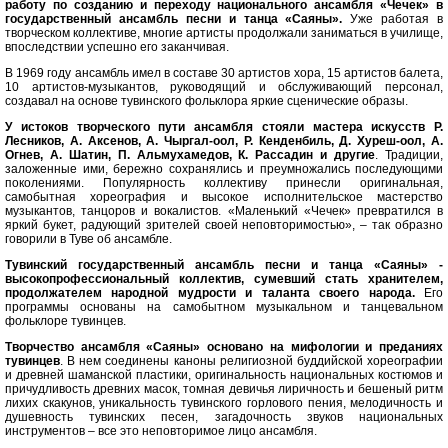
работу по созданию и переходу национального ансамбля «Чечек» в
государственный ансамбль песни и танца «Саяны».
Уже работая в
творческом коллективе, многие артисты продолжали заниматься в училище,
впоследствии успешно его заканчивая.
В 1969 году ансамбль имел в составе 30 артистов хора, 15 артистов балета,
10 артистов-музыкантов, руководящий и обслуживающий персонал,
создавал на основе тувинского фольклора яркие сценические образы.
У истоков творческого пути ансамбля стояли мастера искусств Р.
Лесников, А. Аксенов, А. Чыргал-оол, Р. Кенденбиль, Д. Хуреш-оол, А.
Огнев, А. Шатин, П. Альмухамедов, К. Рассадин и другие
. Традиции,
заложенные ими, бережно сохранялись и преумножались последующими
поколениями. Популярность коллективу принесли оригинальная,
самобытная хореография и высокое исполнительское мастерство
музыкантов, танцоров и вокалистов. «Маленький «Чечек» превратился в
яркий букет, радующий зрителей своей неповторимостью», – так образно
говорили в Туве об ансамбле.
Тувинский государственный ансамбль песни и танца «Саяны» -
высокопрофессиональный коллектив, сумевший стать хранителем,
продолжателем народной мудрости и таланта своего народа.
Его
программы основаны на самобытном музыкальном и танцевальном
фольклоре тувинцев.
Творчество ансамбля «Саяны» основано на мифологии и преданиях
тувинцев
. В нем соединены каноны религиозной буддийской хореографии
и древней шаманской пластики, оригинальность национальных костюмов и
причудливость древних масок, томная девичья лиричность и бешеный ритм
лихих скакунов, уникальность тувинского горлового пения, мелодичность и
душевность тувинских песен, загадочность звуков национальных
инструментов – все это неповторимое лицо ансамбля.