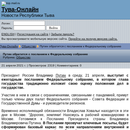
Тува-Онлайн
Новости Республики Тыва
Логин:
Пароль:
ENGLISH
|
Регистрация на сайте
|
Забыли пароль?
Вы просматриваете мобильную версию сайта.
Перейти на полную версию сайта.
Тува-Онлайн
Общество
Путин обратится с посланием к Федеральному собранию
Путин обратится с посланием к Федеральному собранию
Рубрика:
Общество
21 апреля 2021 г. | Просмотров: 2319 | Комментариев: 0
Президент России Владимир
Путин
в среду, 21 апреля,
выступит с
ежегодным посланием Федеральному собранию, в котором глава
государства традиционно изложит свою оценку положения дел в
государстве.
Участие в нем в связи с ограничениями, связанными с пандемией, примут
только члены двух палат Федерального собрания - Совета Федерации и
Государственной Думы - и руководители регионов.
Временно исполняющий обязанности Владислав Ховалыг находится в эти
дни в Москве. "Дорогие, земляки! Нахожусь в рабочей командировке в
Москве. Готовимся к Посланию Президента страны Владимира
Владимировича Путина.
В Послании прозвучат ключевые посылы, будет
сформирован базовый каркас по всем направлениям внутренней и