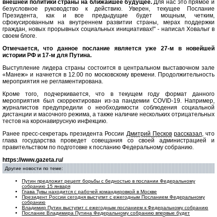
внешней политики страны на ближайшее будущее.
Для нас это прямое и
безусловное руководство к действию. Уверен, текущее Послание
Президента, как и все предыдущие будет мощным, четким,
сфокусированным на внутреннем развитии страны, мерах поддержки
граждан, новых прорывных социальных инициативах!" - написал Ховалыг в
своем блоге.
Отмечается, что данное послание является уже 27-м в новейшей
истории РФ и 17-м для Путина.
Выступление лидера страны состоится в центральном выставочном зале
«Манеж» и начнется в 12.00 по московскому времени. Продолжительность
мероприятия не регламентирована.
Кроме того, подчеркивается, что в текущем году формат данного
мероприятия был скорректирован из-за пандемии COVID-19. Например,
журналистов предупредили о необходимости соблюдения социальной
дистанции и масочного режима, а также наличие нескольких отрицательных
тестов на коронавирусную инфекцию.
Ранее пресс-секретарь президента России
Дмитрий Песков
рассказал
, что
глава государства проведет совещания со своей администрацией и
правительством по подготовке к посланию Федеральному собранию.
https://www.gazeta.ru/
Другие новости по теме:
Путин предложит рецепт борьбы с бедностью в послании Федеральному
собранию 15 января
Глава Тувы находится с рабочей командировкой в Москве
Президент России сегодня выступит с ежегодным Посланием Федеральному
собранию
Владимир Путин выступит с ежегодным посланием к Федеральному собранию
Послание Владимира Путина Федеральному собранию впервые будет