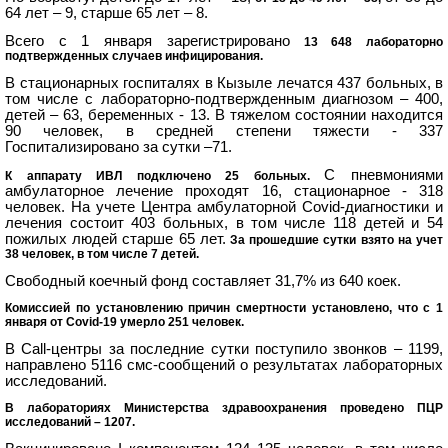
64 лет – 9, старше 65 лет – 8.
Всего с 1 января зарегистрировано
13 648 лабораторно
подтвержденных случаев инфицирования.
В стационарных госпиталях в Кызыле лечатся 437 больных, в
том числе с лабораторно-подтвержденным диагнозом – 400,
детей – 63, беременных - 13. В тяжелом состоянии находится
90 человек, в средней степени тяжести - 337
Госпитализировано за сутки –71.
С пневмониями
К аппарату ИВЛ подключено 25 больных.
амбулаторное лечение проходят 16, стационарное - 318
человек. На учете Центра амбулаторной Covid-диагностики и
лечения состоит 403 больных, в том числе 118 детей и 54
пожилых людей старше 65 лет.
За прошедшие сутки взято на учет
38 человек, в том числе 7 детей.
Свободный коечный фонд составляет 31,7% из 640 коек.
Комиссией по установлению причин смертности установлено, что с 1
января от Covid-19 умерло 251 человек.
В Call-центры за последние сутки поступило звонков – 1199,
направлено 5116 смс-сообщений о результатах лабораторных
исследований.
В лабораториях Министерства здравоохранения проведено ПЦР
исследований – 1207.