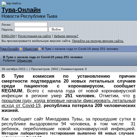
Тува-Онлайн
Новости Республики Тыва
Логин:
Пароль:
ENGLISH
|
Регистрация на сайте
|
Забыли пароль?
Вы просматриваете мобильную версию сайта.
Перейти на полную версию сайта.
Тува-Онлайн
Общество
В Туве с начала года от Covid-19 умер 251 человек
В Туве с начала года от Covid-19 умер 251 человек
Рубрика:
Общество
28 октября 2021 г. | Просмотров: 2902 | Комментариев: 0
В Туве комиссия по установлению причин
смертности подтвердила 20 новых летальных случаев
среди пациентов с коронавирусом,
сообщает
REGNUM.
Всего с начала года от новой коронавирусной
инфекции в регионе умер
251 человек.
Отметим, что
в
прошлом году, когда впервые начали фиксировать летальный
исход от Covid-19,
республика потеряла 209 человеческих
жизней.
Как сообщает сайт Минздрава Тувы, за прошедшие сутки в
республике выздоровели 94 человека, в том числе 31
ребенок, переболевшие новой коронавирусной инфекцией.
Методом лабораторного тестирования выявлено 68 новых случаев