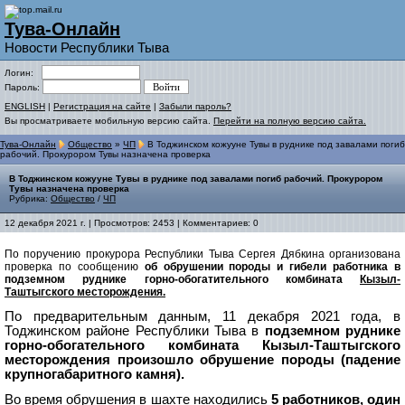
Тува-Онлайн
Новости Республики Тыва
Логин:
Пароль:
ENGLISH
|
Регистрация на сайте
|
Забыли пароль?
Вы просматриваете мобильную версию сайта.
Перейти на полную версию сайта.
Тува-Онлайн
Общество
»
ЧП
В Тоджинском кожууне Тувы в руднике под завалами погиб
рабочий. Прокурором Тувы назначена проверка
В Тоджинском кожууне Тувы в руднике под завалами погиб рабочий. Прокурором
Тувы назначена проверка
Рубрика:
Общество
/
ЧП
12 декабря 2021 г. | Просмотров: 2453 | Комментариев: 0
По поручению прокурора Республики Тыва Сергея Дябкина организована
проверка по сообщению
об обрушении породы и гибели работника в
подземном руднике горно-обогатительного комбината
Кызыл-
Таштыгского месторождения.
По предварительным данным, 11 декабря 2021 года, в
Тоджинском районе Республики Тыва в
подземном руднике
горно-обогательного комбината Кызыл-Таштыгского
месторождения произошло обрушение породы (падение
крупногабаритного камня).
Во время обрушения в шахте находились
5 работников, один