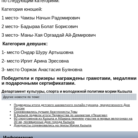
по следующим категориям:
Категория юношей:
1 место- Чамзы Начын Радомирович
2 место- Бадыраа Болат Борисович
3 место- Маны-Хая Оргаадай Ай-Демирович
Категория девушек:
1- место Ондар Шуру Артышовна
2- место Иргит Арина Эресовна
3- место Ооржак Анастасия Буяновна
Победители и призеры награждены грамотами, медалями
и подарочными сертификатами.
Департамент культуры, спорта и молодежной политики мэрии Кызыла
Другие новости по теме:
Подведены итоги детского шахматного онлайн-турнира, приуроченного Дню
России
Соревновались лучшие биатлонисты Тувы
В Кызыле подвели итоги Первенства по шахматам «Пешечка»
60 спортсменов из Кызыла и Абакана приняли участие в первых велогонках на
30 км, посвященных Дню города Кызыла
Дзюдоисты соревновались на призы Мэрии Кызыла
Информация