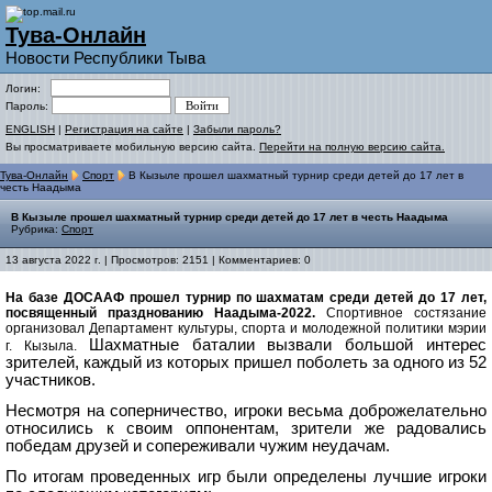
Тува-Онлайн
Новости Республики Тыва
Логин:
Пароль:
ENGLISH
|
Регистрация на сайте
|
Забыли пароль?
Вы просматриваете мобильную версию сайта.
Перейти на полную версию сайта.
Тува-Онлайн
Спорт
В Кызыле прошел шахматный турнир среди детей до 17 лет в
честь Наадыма
В Кызыле прошел шахматный турнир среди детей до 17 лет в честь Наадыма
Рубрика:
Спорт
13 августа 2022 г. | Просмотров: 2151 | Комментариев: 0
На базе ДОСААФ прошел турнир по шахматам среди детей до 17 лет,
посвященный празднованию Наадыма-2022.
Спортивное состязание
организовал Департамент культуры, спорта и молодежной политики мэрии
Шахматные баталии вызвали большой интерес
г. Кызыла.
зрителей, каждый из которых пришел поболеть за одного из 52
участников.
Несмотря на соперничество, игроки весьма доброжелательно
относились к своим оппонентам, зрители же радовались
победам друзей и сопереживали чужим неудачам.
По итогам проведенных игр были определены лучшие игроки