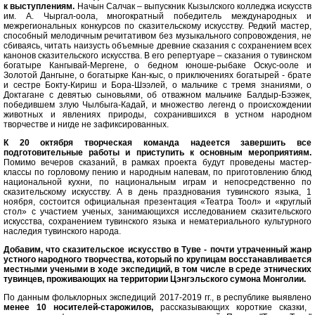
к выступлениям.
Начын Салчак – выпускник Кызылского колледжа искусств
им. А. Чыргал-оола, многократный победитель международных и
межрегиональных конкурсов по сказительскому искусству. Редкий мастер,
способный мелодичным речитативом без музыкального сопровождения, не
сбиваясь, читать наизусть объемные древние сказания с сохранением всех
канонов сказительского искусства. В его репертуаре – сказания о тувинском
богатыре Кангывай-Мергене, о бедном юноше-рыбаке Оскус-ооле и
Золотой Дангыне, о богатырке Кан-кыс, о приключениях богатырей - брате
и сестре Бокту-Кириш и Бора-Шээлей, о мальчике с тремя знаниями, о
Доктагане с девятью сыновьями, об отважном мальчике Балдыр-Бээжек,
победившем злую Чылбыга-Кадай, и множество легенд о происхождении
животных и явлениях природы, сохранившихся в устном народном
творчестве и нигде не зафиксированных.
К 20 октября творческая команда надеется завершить все
подготовительные работы и приступить к основным мероприятиям.
Помимо вечеров сказаний, в рамках проекта будут проведены мастер-
классы по горловому пению и народным напевам, по приготовлению блюд
национальной кухни, по национальным играм и непосредственно по
сказительскому искусству. А в день празднования тувинского языка, 1
ноября, состоится официальная презентация «Театра Тоол» и «круглый
стол» с участием ученых, занимающихся исследованием сказительского
искусства, сохранением тувинского языка и нематериального культурного
наследия тувинского народа.
Добавим, что сказительское искусство в Туве - почти утраченный жанр
устного народного творчества, который по крупицам восстанавливается
местными учеными в ходе экспедиций, в том числе в среде этнических
тувинцев, проживающих на территории Цэнгэльского сумона Монголии.
По данным фольклорных экспедиций 2017-2019 гг., в республике выявлено
менее 10 носителей-старожилов,
рассказывающих короткие сказки,