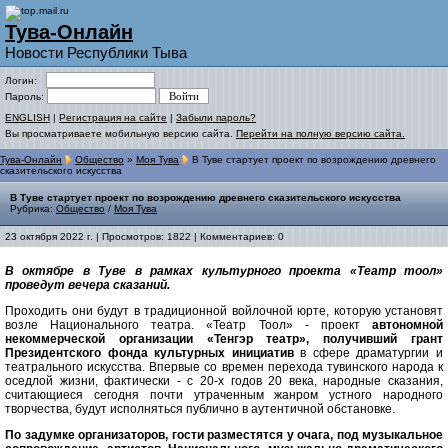
Тува-Онлайн
Новости Республики Тыва
Логин:
Пароль:
ENGLISH
|
Регистрация на сайте
|
Забыли пароль?
Вы просматриваете мобильную версию сайта.
Перейти на полную версию сайта.
Тува-Онлайн
Общество
»
Моя Тува
В Туве стартует проект по возрождению древнего
сказительского искусства
В Туве стартует проект по возрождению древнего сказительского искусства
Рубрика:
Общество
/
Моя Тува
23 октября 2022 г. | Просмотров: 1822 | Комментариев: 0
В октябре в Туве в рамках культурного проекта «Театр тоол»
проведут вечера сказаний.
Проходить они будут в традиционной войлочной юрте, которую установят
возле Национального театра. «Театр Тоол» - проект
автономной
некоммерческой организации «Тенгэр театр», получивший грант
Президентского фонда культурных инициатив
в сфере драматургии и
театрального искусства. Впервые со времен перехода тувинского народа к
оседлой жизни, фактически - с 20-х годов 20 века, народные сказания,
считающиеся сегодня почти утраченным жанром устного народного
творчества, будут исполняться публично в аутентичной обстановке.
По задумке организаторов, гости разместятся у очага, под музыкальное