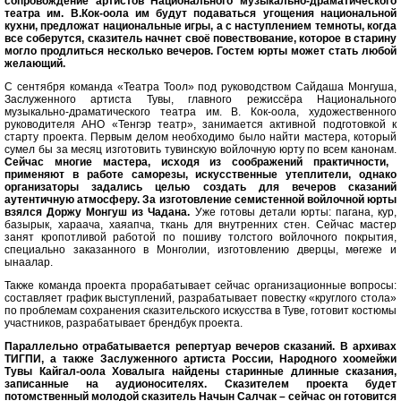
сопровождение артистов Национального музыкально-драматического
театра им. В.Кок-оола им будут подаваться угощения национальной
кухни, предложат национальные игры, а с наступлением темноты, когда
все соберутся, сказитель начнет своё повествование, которое в старину
могло продлиться несколько вечеров. Гостем юрты может стать любой
желающий.
С сентября команда «Театра Тоол» под руководством Сайдаша Монгуша,
Заслуженного артиста Тувы, главного режиссёра Национального
музыкально-драматического театра им. В. Кок-оола, художественного
руководителя АНО «Тенгэр театр», занимается активной подготовкой к
старту проекта. Первым делом необходимо было найти мастера, который
сумел бы за месяц изготовить тувинскую войлочную юрту по всем канонам.
Сейчас многие мастера, исходя из соображений практичности,
применяют в работе саморезы, искусственные утеплители, однако
организаторы задались целью создать для вечеров сказаний
аутентичную атмосферу. За изготовление семистенной войлочной юрты
взялся Доржу Монгуш из Чадана.
Уже готовы детали юрты: пагана, кур,
базырык, хараача, хаяапча, ткань для внутренних стен. Сейчас мастер
занят кропотливой работой по пошиву толстого войлочного покрытия,
специально заказанного в Монголии, изготовлению дверцы, мөгеже и
ынаалар.
Также команда проекта прорабатывает сейчас организационные вопросы:
составляет график выступлений, разрабатывает повестку «круглого стола»
по проблемам сохранения сказительского искусства в Туве, готовит костюмы
участников, разрабатывает брендбук проекта.
Параллельно отрабатывается репертуар вечеров сказаний. В архивах
ТИГПИ, а также Заслуженного артиста России, Народного хоомейжи
Тувы Кайгал-оола Ховалыга найдены старинные длинные сказания,
записанные на аудионосителях. Сказителем проекта будет
потомственный молодой сказитель Начын Салчак – сейчас он готовится