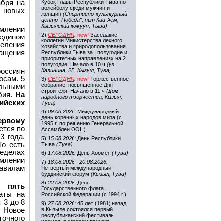
бря на
Кубок Главы Республики Тыва по
волейболу среди мужчин и
е новых
женщин
(Спортивно-культурный
центр "Победа", пгт Каа-Хем,
Кызылский кожуун, Тыва)
млении
2)
СЕГОДНЯ
:
new!
Заседание
 едином
коллегии Министерства лесного
деления
хозяйства и природопользования
ращения
Республики Тыва за I полугодие и
приоритетных направлениях на 2
полугодие. Начало в 10 ч
(ул.
россиян
Калинина, 2Б, Кызыл, Тува)
осам. 5
3)
СЕГОДНЯ
:
new!
Торжественное
собрание, посвященное Дня
льными
строителя. Начало в 11 ч
(Дом
бия.
На
народного творчества, Кызыл,
сийских
Тува)
4)
09.08.2026:
Международный
день коренных народов мира (с
первому
1995 г, по решению Генеральной
ется по
Ассамблеи ООН)
3 года,
5)
15.08.2026:
День Республики
То есть
Тыва
(Тува)
ределах
6)
17.08.2026:
День Хоомея
(Тува)
рмлении
7)
18.08.2026 - 20.08.2026:
равилам
Четвертый международный
буддийский форум
(Кызыл, Тува)
8)
22.08.2026:
День
 пять
Государственного флага
аты на
Российской Федерации (с 1994 г.)
 3 до 8
9)
27.08.2026:
45 лет (1981) назад
. Новое
в Кызыле состоялся первый
республиканский фестиваль
очного