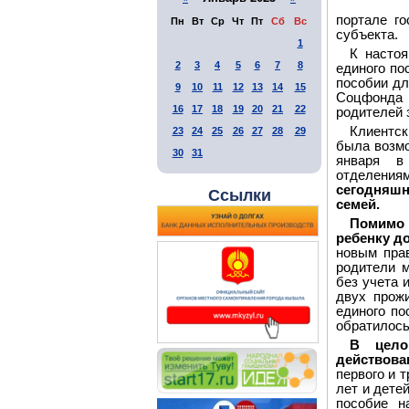
портале г
Пн
Вт
Ср
Чт
Пт
Сб
Вс
субъекта.
1
К насто
2
3
4
5
6
7
8
единого по
пособии дл
9
10
11
12
13
14
15
Соцфонда 
16
17
18
19
20
21
22
родителей 
Клиентск
23
24
25
26
27
28
29
была возмо
30
31
января в
отделениям
сегодняшн
Ссылки
семей.
Помимо 
ребенку до
новым прав
родители 
без учета 
двух прож
единого по
обратилось
В цело
действов
первого и 
лет и дете
пособие н