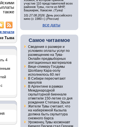
хоомея, в котором приняли
ийскими
участие 110 представителей всех
ыплаты
районов Тувы, гости из МНР,
Башкирии, Хакасии.
(Тува)
 также
10)
27.08.2026:
День российского
кино (с 1980 г.)
(Россия)
все даты
я печати
ке Тыва
Самое читаемое
Сведения о размере и
условиях оплаты услуг по
размещению на Тува-
Онлайн предвыборных
ть 4
агитационных материалов
Вице-спикеру Госдумы
менным
Шолбану Кара-оолу
исполнилось 60 лет
етей
В Сибири пересчитают
манулов
 с
В Аргентине в рамках
Международной
скульптурной биеннале
отметили 150-летие со дня
рождения Степана Эрьзи
Жители Тувы считают, что
на набережной Кызыла
дня
должна быть скульптура
снежного барса
Уроженец Тувы космонавт
Кирилл Песков стал Героем