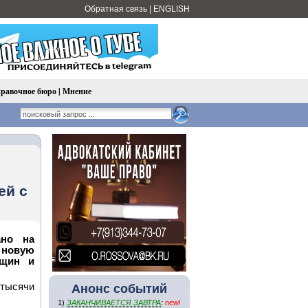
Обратная связь
|
ENGLISH
равочное бюро
|
Мнение
ей с
ано на
 новую
нщин и
тысячи
Анонс событий
1)
ЗАКАНЧИВАЕТСЯ ЗАВТРА
:
new!