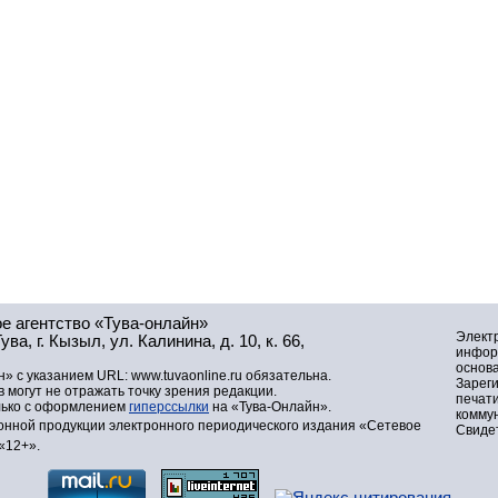
е агентство «Тува-онлайн»
Элект
а, г. Кызыл, ул. Калинина, д. 10, к. 66,
инфор
основа
» с указанием URL: www.tuvaonline.ru обязательна.
Зарег
могут не отражать точку зрения редакции.
печат
лько с оформлением
гиперссылки
на «Тува-Онлайн».
комму
нной продукции электронного периодического издания «Сетевое
Свидет
«12+».