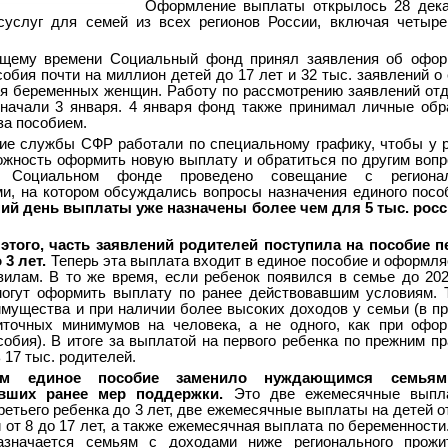
Оформление выплаты открылось 28 дека
осуслуг для семей из всех регионов России, включая четыр
ящему времени Социальный фонд принял заявления об офор
собия почти на миллион детей до 17 лет и 32 тыс. заявлений о
я беременных женщин. Работу по рассмотрению заявлений от
начали 3 января. 4 января фонд также принимал личные об
за пособием.
ие службы СФР работали по специальному графику, чтобы у 
жность оформить новую выплату и обратиться по другим вопр
 Социальном фонде проведено совещание с региона
и, на котором обсуждались вопросы назначения единого посо
ий день выплаты уже назначены более чем для 5 тыс. рос
этого, часть заявлений родителей поступила на пособие 
 3 лет.
Теперь эта выплата входит в единое пособие и оформля
илам. В то же время, если ребенок появился в семье до 202
могут оформить выплату по ранее действовавшим условиям. 
имущества и при наличии более высоких доходов у семьи (в п
иточных минимумов на человека, а не одного, как при офо
собия). В итоге за выплатой на первого ребенка по прежним п
 17 тыс. родителей.
м единое пособие заменило нуждающимся семьям
авших ранее мер поддержки.
Это две ежемесячные выпл
третьего ребенка до 3 лет, две ежемесячные выплаты на детей от
й от 8 до 17 лет, а также ежемесячная выплата по беременности
азначается семьям с доходами ниже регионального прожит