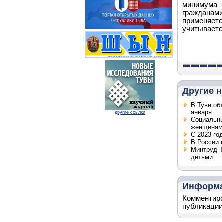
минимума 
граждана
применяе
учитываетс
Другие н
В Туве об
января
другие ссылки
Социальны
женщинам 
С 2023 го
В России 
Минтруд 
детьми.
Информ
Комментиро
публикации