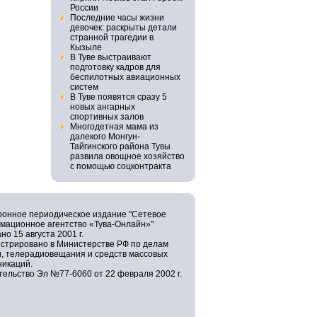
России
Последние часы жизни
девочек: раскрыты детали
странной трагедии в
Кызыле
В Туве выстраивают
подготовку кадров для
беспилотных авиационных
систем
В Туве появятся сразу 5
новых ангарных
спортивных залов
Многодетная мама из
далекого Монгун-
Тайгинского района Тувы
развила овощное хозяйство
с помощью соцконтракта
ронное периодическое издание "Сетевое
мационное агентство «Тува-Онлайн»"
но 15 августа 2001 г.
истрировано в Министерстве РФ по делам
и, телерадиовещания и средств массовых
никаций.
ельство Эл №77-6060 от 22 февраля 2002 г.