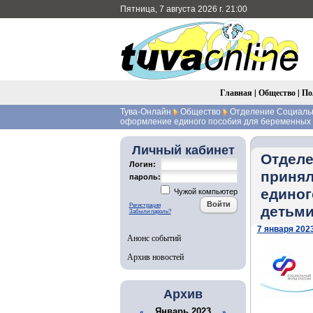
Пятница, 7 августа 2026 г. 21:00
Главная
|
Общество
|
По
Тува-Онлайн
Общество
Отделение Социальн
оформление единого пособия для беременных 
Личный кабинет
Отделе
Логин:
принял
пароль:
единог
Чужой компьютер
Регистрация
детьм
Забыли пароль?
7 января 2023
Анонс событий
Архив новостей
Архив
Январь 2023
«
»