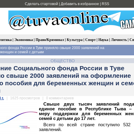
Сделать стартовой
|
Добавить в избранное
|
RSS
литика
|
Экономика
|
Право/Криминал
|
Культура
|
Спорт
|
Наука
|
Личность
|
Сп
ого фонда России в Туве приняло свыше 2000 заявлений на
женщин и семей с детьми
ОБЩЕСТВО
ние Социального фонда России в Туве
о свыше 2000 заявлений на оформление
о пособия для беременных женщин и сем
и
 г.
| 1625 просмотров | 0 комментариев
Свыше двух тысяч заявлений под
единое пособие в Республике Тыва –
меру поддержки для беременных же
семей с детьми до 17 лет.
Всего по всей стране поступило 532 
заявлений.