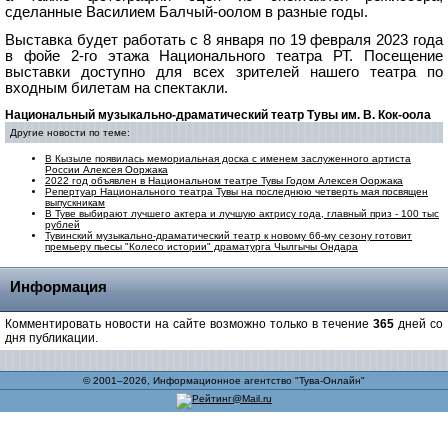
сделанные Василием Балчый-оолом в разные годы.
Выставка будет работать с 8 января по 19 февраля 2023 года
в фойе 2-го этажа Национального театра РТ.
Посещение
выставки доступно для всех зрителей нашего театра по
входным билетам на спектакли.
Национальный музыкально-драматический театр Тувы им. В. Кок-оола
Другие новости по теме:
В Кызыле появилась мемориальная доска с именем заслуженного артиста
России Алексея Ооржака
2022 год объявлен в Национальном театре Тувы Годом Алексея Ооржака
Репертуар Национального театра Тувы на последнюю четверть мая посвящен
выпускникам
В Туве выбирают лучшего актера и лучшую актрису года, главный приз - 100 тыс
рублей
Тувинский музыкально-драматический театр к новому 66-му сезону готовит
премьеру пьесы "Колесо истории" драматурга Чылгычы Ондара
Информация
Комментировать новости на сайте возможно только в течение
365
дней со
дня публикации.
© 2001–2026, Информационное агентство "Тува-Онлайн"