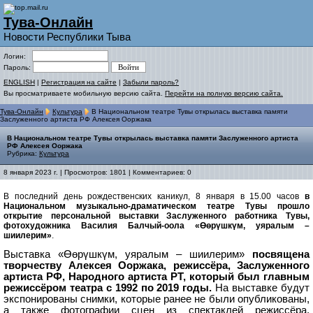
Тува-Онлайн
Новости Республики Тыва
Логин:
Пароль:
ENGLISH
|
Регистрация на сайте
|
Забыли пароль?
Вы просматриваете мобильную версию сайта.
Перейти на полную версию сайта.
Тува-Онлайн
Культура
В Национальном театре Тувы открылась выставка памяти
Заслуженного артиста РФ Алексея Ооржака
В Национальном театре Тувы открылась выставка памяти Заслуженного артиста
РФ Алексея Ооржака
Рубрика:
Культура
8 января 2023 г. | Просмотров: 1801 | Комментариев: 0
В последний день рождественских каникул, 8 января в 15.00 часов
в
Национальном музыкально-драматическом театре Тувы прошло
открытие персональной выставки Заслуженного работника Тувы,
фотохудожника Василия Балчый-оола «Өөрүшкүм, уяралым –
шиилерим»
.
Выставка «Өөрүшкүм, уяралым – шиилерим»
посвящена
творчеству Алексея Ооржака, режиссёра, Заслуженного
артиста РФ, Народного артиста РТ, который был главным
режиссёром театра с 1992 по 2019 годы.
На выставке будут
экспонированы снимки, которые ранее не были опубликованы,
а также фотографии сцен из спектаклей режиссёра,