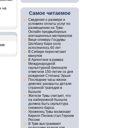
ы на
Самое читаемое
Сведения о размере и
условиях оплаты услуг по
размещению на Тува-
Онлайн предвыборных
агитационных материалов
Вице-спикеру Госдумы
Шолбану Кара-оолу
дня
исполнилось 60 лет
В Сибири пересчитают
манулов
В Аргентине в рамках
Международной
скульптурной биеннале
отметили 150-летие со дня
рождения Степана Эрьзи
Последние часы жизни
девочек: раскрыты детали
странной трагедии в
Кызыле
Жители Тувы считают, что
на набережной Кызыла
должна быть скульптура
снежного барса
Уроженец Тувы космонавт
Кирилл Песков стал Героем
России
В Туве выстраивают
подготовку кадров для