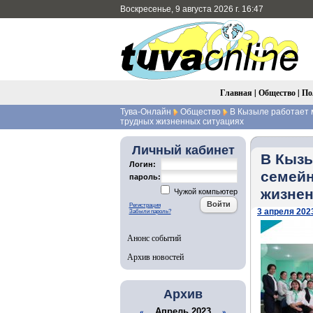
Воскресенье, 9 августа 2026 г. 16:47
Главная
|
Общество
|
По
Тува-Онлайн
Общество
В Кызыле работает 
трудных жизненных ситуациях
Личный кабинет
В Кызы
Логин:
семейн
пароль:
жизнен
Чужой компьютер
Регистрация
3 апреля 2023
Забыли пароль?
Анонс событий
Архив новостей
Архив
Апрель 2023
«
»