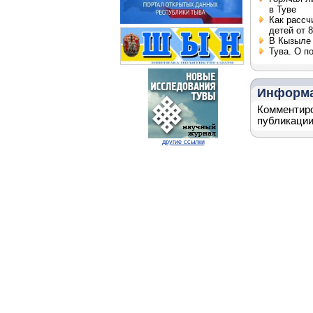
в Туве
Как рассч
детей от 8
В Кызыле 
Тува. О п
Информ
Комментиро
публикации
другие ссылки