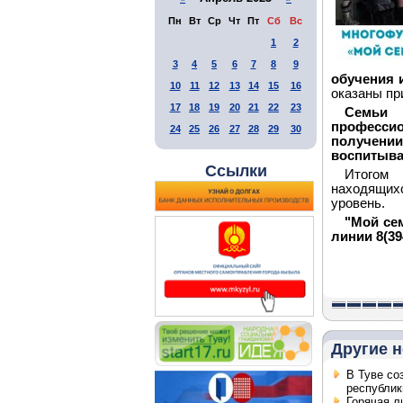
Пн
Вт
Ср
Чт
Пт
Сб
Вс
1
2
3
4
5
6
7
8
9
обучения 
10
11
12
13
14
15
16
оказаны пр
17
18
19
20
21
22
23
Семьи 
профессио
24
25
26
27
28
29
30
получении
воспитыва
Ссылки
Итогом 
находящих
уровень.
"Мой сем
линии 8(39
Другие н
В Туве со
республик
Горячая л