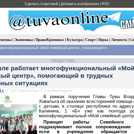
Сделать стартовой
|
Добавить в избранное
|
RSS
литика
|
Экономика
|
Право/Криминал
|
Культура
|
Спорт
|
Наука
|
Личность
|
Сп
многофункциональный «Мой семейный центр», помогающий в
ОБЩЕСТВО
ле работает многофункциональный «Мо
ый центр», помогающий в трудных
ных ситуациях
 г.
| 1472 просмотра | 0 комментариев
В рамках поручения Главы Тувы Влад
Ховалыга
об оказания всесторонней помощи
с детьми, в столице республики по адрес
Калинина, 1 «Б» уже как полгода ра
многофункциональный «Мой семейный центр
Принцип работы Семейного ц
подразумевает полное сопровождение 
если в учреждение обращается с