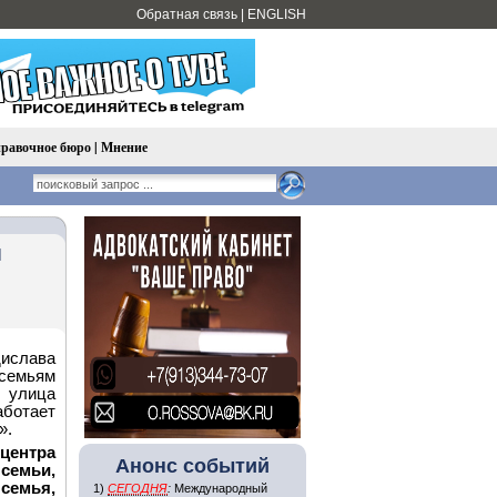
Обратная связь
|
ENGLISH
равочное бюро
|
Мнение
й
ислава
 семьям
у улица
ботает
».
ентра
Анонс событий
семьи,
емья,
1)
СЕГОДНЯ
:
Международный