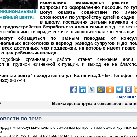
изначально пытающаяся решить т
вопросы по оформлению пособий, то тут
могут оказать содействие по име
сложностям по устройству детей в садик,
в школу, посещения детьми кружков и с
и трудоустройства безработного члена семьи и т.д.
На мест
и необходимости юридическая и психологическая консультация.
могут обращаться по разным поводам: от консул
нальных психологов в период развода супругов и до по
 всех доступных мер поддержки, на которые имеет право 
ющая ребенка-инвалида.
подобной организации работы станет снижение доли 
ся в трудной жизненной ситуации, и выход ее на благопо
ейный центр" находится по ул. Калинина, 1 «Б». Телефон 
422) 2-17-44
Версия дл
Министерство труда и социальной полити
овости по теме
здадут многофункциональные семейные центры в трех самых крупных к
и
иния 8-394-222-17-44 (8-923-559-82-66) Центра поддержки семей мобилиз