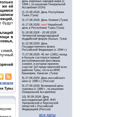
день коренных народов мира (с
олько
1995 г, по решению Генеральной
 же ей
Ассамблеи ООН)
ющимся
2)
15.08.2026:
День Республики
 записи
Тыва
(Тува)
екций,
3)
17.08.2026:
День Хоомея
(Тува)
е будут
4)
17.08.2026:
new!
Нерабочий
день в Республике Тыва
(Тува)
ьтаций
5)
18.08.2026 - 20.08.2026:
Четвертый международный
мощи в
буддийский форум
(Кызыл, Тува)
семья,
6)
22.08.2026:
День
Государственного флага
Российской Федерации (с 1994 г.)
семей,
лучный
7)
27.08.2026:
45 лет (1981) назад
в Кызыле состоялся первый
республиканский фестиваль
хоомея, в котором приняли
горячей
участие 110 представителей всех
районов Тувы, гости из МНР,
Башкирии, Хакасии.
(Тува)
8)
27.08.2026:
День российского
кино (с 1980 г.)
(Россия)
я печати
9)
27.09.2026:
Всемирный день
ки Тувы
туризма (с 1980 г., по решению
Генеральной Ассамблеи)
10)
30.09.2026:
День
воссоединения ДНР, ЛНР,
Запорожской и Херсонской
областей с Российской
ожуунах
Федерацией
(Россия)
все даты
ованных