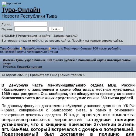
Тува-Онлайн
Новости Республики Тыва
Логин:
Пароль:
ENGLISH
|
Регистрация на сайте
|
Забыли пароль?
Вы просматриваете мобильную версию сайта.
Перейти на полную версию сайта.
Тува-Онлайн
Право/Криминал
Житель Тувы украл больше 300 тысяч рублей с
банковской карты потенциальной тещи
Житель Тувы украл больше 300 тысяч рублей с банковской карты потенциальной
тещи
Рубрика:
Право/Криминал
13 апреля 2023 г. | Просмотров: 1782 | Комментариев: 0
В дежурную часть Межмуниципального отдела МВД России
«Кызылский» с заявлением о краже обратилась местная жительница
1969 года рождения. Она сообщила, что обнаружила пропажу со своего
банковского счета денежных средств в сумме свыше 360 тысяч рублей.
По данному факту следователем возбуждено уголовное дело по ст. УК РФ
«Кража, совершенная с банковского счета, а равно в отношении
В ходе проведенного комплекса
электронных денежных средств».
оперативно-розыскных мероприятий сотрудники
полиции
установили, что к хищению причастен 27-летний житель
пгт. Каа-Хем, который встречался с дочерью потерпевшей.
Подозреваемый был доставлен в полицию для