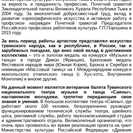
за верность и преданность профессии, Почетной грамотой
Законодательной палаты Великого Хурала Республики Тыва в
2004 году. За многолетний добросовестный труд, вклад в
развитие хореографического искусства и активную работу в
профсоюзе награжден Почетной грамотой Председателя
Российского профсоюза работников культуры Г.П.Порошина в
2015 году.
За весь период работы артистом представлял искусство
тувинского народа, как в республике, в России, так и
зарубежных поездках, где внес свой вклад в достижения
коллектива
– это и золотая медаль на конкурсе «Музыки и
танца» в городе Дижон (Франция), Бронзовая медаль
Фестиваля народов мира (Южная Корея), Бронза и Серебро в
номинации «Массовый танец» на I Международном конкурсе
монгольского этнического танца (г. Хух-хото, Внутренняя
Монголия) и многие другие.
На данный момент является ветераном балета Тувинского
национального театра музыки и танца «Саяны»,
наставником молодежи, трепетно передающим свои
знания и умения.
В большом коллективе театра «Саяны», где
работают около 100 человек, безукоризненно руководит
функционированием технической службы театра, швейного
цеха, рекламной службы, работу звукозаписывающей студии
и административного отдела. Великолепный организатор, что
очень ярко проявилось во время реализации проекта на грант
Министерства культуры Российской Федерации «Древние