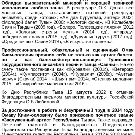
Обладал выразительной манерой и хорошей техникой
исполнения любого танца.
В репертуаре О.К. Донгак все
массовые танцы, составлявшие основной репертуар
ансамбля, среди которых: «Ам даа бурунгаар, эштер» 2002г,
«Молодой балет Тувы» 2006г, «Золотой фонд», «В Колыбели
Саян и Танды» (2009 год), «Болеро. Половецкие пляски» (2012
год), «Золотые стрелы мечты» (2014 год), «Народу-
победителю слава» (2015 год), «Дуруялыг туруг» (2017 год),
«Среди вечных Саян» 2019 г, «В искусстве полвека».
Профессиональный, обаятельный и сценичный Омак
Киим-оолович проявил себя не только как артист балета,
но и как балетмейстер-постановщик Тувинского
государственного ансамбля песни и танца «Саяны».
На его
счету такие постановки как «Журавли» (2001г.), «Ветерок»
(2004г.), «Кумпарсито» (2004г.), «Журавли» (2008г.), «Аъттын
чоруу» (Скачки) 2014 г, «Шыян ам» 2014г, «Степная мелодия»
2015 г, «Самурайские марионетки» 2016 г.
Ко Дню Республики Тыва 15 августа 2022 г. отмечен
благодарственным письмом министра культуры Российской
Федерации О.Б.Любимовой.
За достижения в работе и безупречный труд в 2014 году
Омаку Киим-ооловичу было присвоено почетное звание
«Заслуженный артист Республики Тыва».
Также награжден
Почетной грамотой и Благодарностью Председателя
Правительства Республики Тыва, Благодарственным письмом
Министерства культуры Республики Тыва в 2012 и 2018 годах,