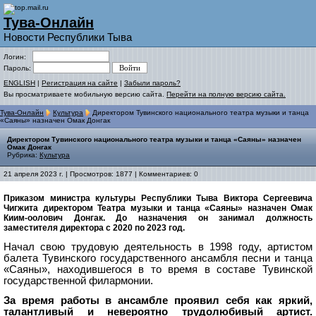
Тува-Онлайн
Новости Республики Тыва
Логин:
Пароль:
ENGLISH
|
Регистрация на сайте
|
Забыли пароль?
Вы просматриваете мобильную версию сайта.
Перейти на полную версию сайта.
Тува-Онлайн
Культура
Директором Тувинского национального театра музыки и танца
«Саяны» назначен Омак Донгак
Директором Тувинского национального театра музыки и танца «Саяны» назначен
Омак Донгак
Рубрика:
Культура
21 апреля 2023 г. | Просмотров: 1877 | Комментариев: 0
Приказом министра культуры Республики Тыва Виктора Сергеевича
Чигжита директором Театра музыки и танца «Саяны» назначен Омак
Киим-оолович Донгак. До назначения он занимал должность
заместителя директора с 2020 по 2023 год.
Начал свою трудовую деятельность в 1998 году, артистом
балета Тувинского государственного ансамбля песни и танца
«Саяны», находившегося в то время в составе Тувинской
государственной филармонии.
За время работы в ансамбле проявил себя как яркий,
талантливый и невероятно трудолюбивый артист.