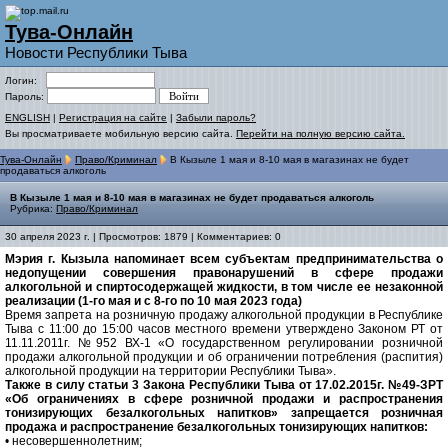
Тува-Онлайн
Новости Республики Тыва
Логин:
Пароль:
ENGLISH
|
Регистрация на сайте
|
Забыли пароль?
Вы просматриваете мобильную версию сайта.
Перейти на полную версию сайта.
Тува-Онлайн
Право/Криминал
В Кызыле 1 мая и 8-10 мая в магазинах не будет
продаваться алкоголь
В Кызыле 1 мая и 8-10 мая в магазинах не будет продаваться алкоголь
Рубрика:
Право/Криминал
30 апреля 2023 г. | Просмотров: 1879 | Комментариев: 0
Мэрия г. Кызыла напоминает всем субъектам предпринимательства о
недопущении совершения правонарушений в сфере продажи
алкогольной и спиртосодержащей жидкости, в том числе ее незаконной
реализации (1-го мая и с 8-го по 10 мая 2023 года)
Время запрета на розничную продажу алкогольной продукции в Республике
Тыва с 11:00 до 15:00 часов местного времени утверждено Законом РТ от
11.11.2011г. №952 ВХ-1 «О государственном регулировании розничной
продажи алкогольной продукции и об ограничении потребления (распития)
алкогольной продукции на территории Республики Тыва».
Также в силу статьи 3 Закона Республики Тыва от 17.02.2015г. №49-ЗРТ
«Об ограничениях в сфере розничной продажи и распространения
тонизирующих безалкогольных напитков» запрещается розничная
продажа и распространение безалкогольных тонизирующих напитков:
• несовершеннолетним;