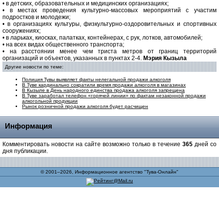
• в детских, образовательных и медицинских организациях;
• в местах проведения культурно-массовых мероприятий с участим
подростков и молодежи;
• в организациях культуры, физкультурно-оздоровительных и спортивных
сооружениях;
• в ларьках, киосках, палатках, контейнерах, с рук, лотков, автомобилей;
• на всех видах общественного транспорта;
• на расстоянии менее чем триста метров от границ территорий
организаций и объектов, указанных в пунктах 2-4.
Мэрия Кызыла
Другие новости по теме:
Полиция Тувы выявляет факты нелегальной продажи алкоголя
В Туве кардинально сократили время продажи алкоголя в магазинах
В Кызыле в День народного единства продажа алкоголя запрещена
В Туве заработал телефон «горячей линии» по фактам незаконной продажи
алкогольной продукции
Рынок розничной продажи алкоголя будет расчищен
Информация
Комментировать новости на сайте возможно только в течение
365
дней со
дня публикации.
© 2001–2026, Информационное агентство "Тува-Онлайн"