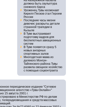
на набережной Кызыла
должна быть скульптура
снежного барса
Уроженец Тувы космонавт
Кирилл Песков стал Героем
России
Последние часы жизни
девочек: раскрыты детали
странной трагедии в
Кызыле
В Туве выстраивают
подготовку кадров для
беспилотных авиационных
систем
В Туве появятся сразу 5
новых ангарных
спортивных залов
Многодетная мама из
далекого Монгун-
Тайгинского района Тувы
развила овощное хозяйство
с помощью соцконтракта
ронное периодическое издание "Сетевое
мационное агентство «Тува-Онлайн»"
но 15 августа 2001 г.
истрировано в Министерстве РФ по делам
и, телерадиовещания и средств массовых
никаций.
ельство Эл №77-6060 от 22 февраля 2002 г.