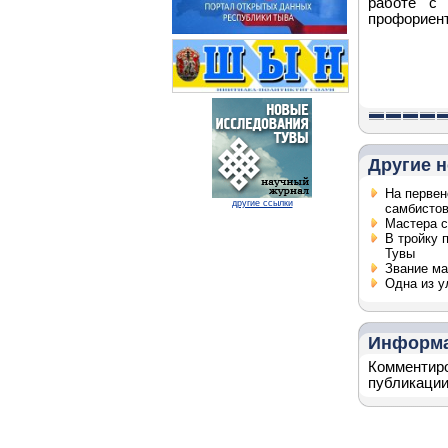
работе с 
профориент
Другие н
На первен
другие ссылки
самбисто
Мастера с
В тройку 
Тувы
Звание ма
Одна из у
Информ
Комментиро
публикации