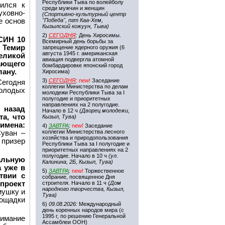
Республики Тыва по волейболу
ился к
среди мужчин и женщин
ховно-
(Спортивно-культурный центр
е основ
"Победа", пгт Каа-Хем,
Кызылский кожуун, Тыва)
2)
СЕГОДНЯ
:
День Хиросимы.
СИН 10
Всемирный день борьбы за
 Темир
запрещение ядерного оружия (6
августа 1945 г. американская
еликой
авиация подвергла атомной
ающего
бомбардировке японский город
ану.
Хиросима)
3)
СЕГОДНЯ
:
new!
Заседание
Сегодня
коллегии Министерства по делам
молодых
молодежи Республики Тыва за I
полугодие и приоритетных
направлениях на 2 полугодие.
 назад
Начало в 12 ч
(Дворец молодежи,
та, что
Кызыл, Тува)
имена:
4)
ЗАВТРА
:
new!
Заседание
коллегии Министерства лесного
уван –
хозяйства и природопользования
 призер
Республики Тыва за I полугодие и
приоритетных направлениях на 2
полугодие. Начало в 10 ч
(ул.
альную
Калинина, 2Б, Кызыл, Тува)
 уже в
5)
ЗАВТРА
:
new!
Торжественное
твии с
собрание, посвященное Дня
 проект
строителя. Начало в 11 ч
(Дом
народного творчества, Кызыл,
мушку и
Тува)
лощадки
6)
09.08.2026:
Международный
день коренных народов мира (с
1995 г, по решению Генеральной
имание
Ассамблеи ООН)