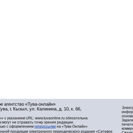
е агентство «Тува-онлайн»
Элект
а, г. Кызыл, ул. Калинина, д. 10, к. 66,
инфор
основа
» с указанием URL: www.tuvaonline.ru обязательна.
Зарег
могут не отражать точку зрения редакции.
печат
лько с оформлением
гиперссылки
на «Тува-Онлайн».
комму
нной продукции электронного периодического издания «Сетевое
Свидет