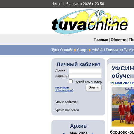
Четверг, 6 августа 2026 г. 23:56
Главная
|
Общество
|
По
Тува-Онлайн
Спорт
УФСИН России по Туве о
Личный кабинет
УФСИН 
Логин:
обучен
пароль:
Чужой компьютер
19 мая 2023 г
Регистрация
Забыли пароль?
Анонс событий
Архив новостей
Архив
борцовско
Май 2023
«
»