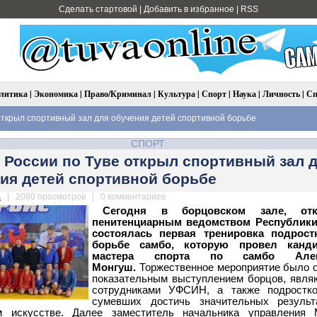
Сделать стартовой
|
Добавить в избранное
|
RSS
литика
|
Экономика
|
Право/Криминал
|
Культура
|
Спорт
|
Наука
|
Личность
|
Сп
ткрыл спортивный зал для обучения детей спортивной борьбе
СПОРТ
России по Туве открыл спортивный зал 
ия детей спортивной борьбе
.
| 2080 просмотров | 0 комментариев
Сегодня в борцовском зале, отк
пенитенциарным ведомством Республики
состоялась первая тренировка подрост
борьбе самбо, которую провел канд
мастера спорта по самбо Алек
Монгуш.
Торжественное мероприятие было 
показательным выступлением борцов, явл
сотрудниками УФСИН, а также подростко
сумевших достичь значительных результ
м искусстве. Далее заместитель начальника управления 