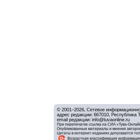
© 2001–2026, Сетевое информационно
адрес редакции: 667010, Республика Тув
email редакции: info@tuvaonline.ru
При перепечатке ссылка на СИА «Тува-Онлайн
Опубликованные материалы и мнения авторов 
Цитаты в интернет-изданиях допускаются то
Возрастная классификация информацио