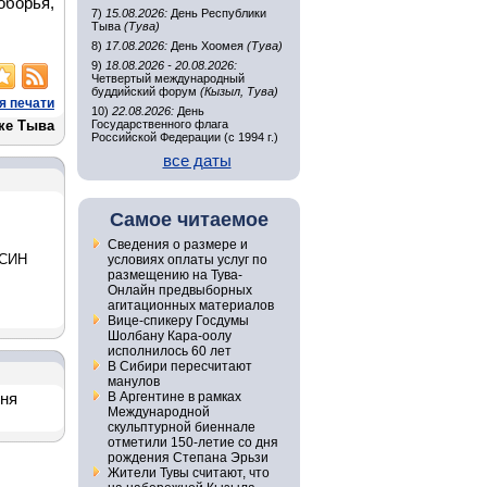
борья,
7)
15.08.2026:
День Республики
Тыва
(Тува)
8)
17.08.2026:
День Хоомея
(Тува)
9)
18.08.2026 - 20.08.2026:
Четвертый международный
буддийский форум
(Кызыл, Тува)
я печати
10)
22.08.2026:
День
ке Тыва
Государственного флага
Российской Федерации (с 1994 г.)
все даты
Самое читаемое
Сведения о размере и
ФСИН
условиях оплаты услуг по
размещению на Тува-
Онлайн предвыборных
агитационных материалов
Вице-спикеру Госдумы
Шолбану Кара-оолу
исполнилось 60 лет
В Сибири пересчитают
манулов
В Аргентине в рамках
дня
Международной
скульптурной биеннале
отметили 150-летие со дня
рождения Степана Эрьзи
Жители Тувы считают, что