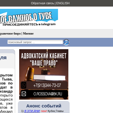
Обратная связь
|
ENGLISH
равочное бюро
|
Мнение
для
рытом
 Тыва,
ков по
идат в
сандр
открыто
яющихся
в, уже
Анонс событий
атов в
Михаил
1)
В ЭТИ ДНИ
:
new!
Кубок Главы