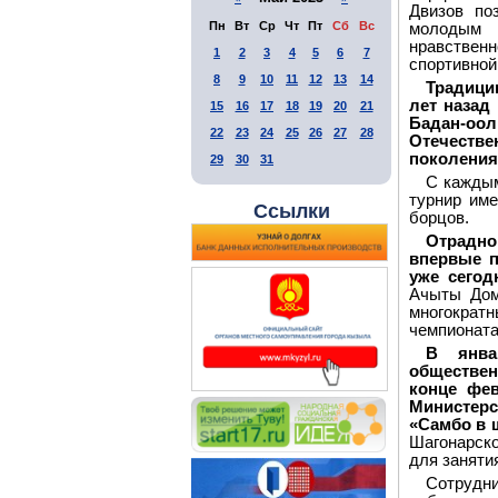
Двизов по
Пн
Вт
Ср
Чт
Пт
Сб
Вс
молодым 
нравственн
1
2
3
4
5
6
7
спортивной
8
9
10
11
12
13
14
Традици
лет назад
15
16
17
18
19
20
21
Бадан-оол
22
23
24
25
26
27
28
Отечеств
поколения
29
30
31
С каждым
турнир им
Ссылки
борцов.
Отрадно
впервые п
уже сегод
Ачыты Дом
многократ
чемпионата
В янва
обществен
конце фе
Министерс
«Самбо в 
Шагонарск
для заняти
Сотрудн