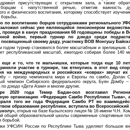
здравил присутствующих с открытием зала, а также обрат
борцам с напутственной речью, отметив важность ду
ого и физического воспитания, которому способствует изучени
 борьбы.
ю по воспитанию борцов сотрудниками регионального УФ
 заложил сейчас уже являющийся пенсионером ведомства
, проведя в канун празднования 68 годовщины победы в В
енной войне, первый турнир по дзюдо среди подраст
 посвященный своему деду, участнику ВОВ Монгушу Байскл
 годом турнир становился более масштабным и зрелищным. 
еет республиканский масштаб, ежегодно собирая более 140 
 еще и то, что те мальчишки, которые тогда еще 10 лет
риняли участие в турнире, так втянулись в этот вид спор
ня на международных и российских «коврах» звучат их 
бу – призер чемпионата мира и Европы по самбо, Долан С
ный чемпион Сибирского федерального округа, Буян Домбу –
 по дзюдо «Дети Азии» и многие другие.
ре 2020 года Темир Бадан-оол возглавил Регион
ную организацию «Федерация Самбо Республики Тыва», а
враля того же года Федерация Самбо РТ во взаимодейс
твом образования республики, вступила во Всероссийский
школу»,
открыв на базе Кызылского лицея № 16 имени Ч.Н. Хо
ой общей образовательной школы современные спортивные п
я борьбой.
ики УФСИН России по Республике Тыва уделяют большое вн