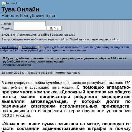
Тува-Онлайн
Новости Республики Тыва
Логин:
Пароль:
ENGLISH
|
Регистрация на сайте
|
Забыли пароль?
Вы просматриваете мобильную версию сайта.
Перейти на полную версию сайта.
Тува-Онлайн
Общество
В Туве судебные приставы только за один рейд по водителям
собрали 170 тысяч рублей долгов и арестовали пять машин
В Туве судебные приставы только за один рейд по водителям собрали 170 тысяч
рублей долгов и арестовали пять машин
Рубрика:
Общество
28 июля 2023 г. | Просмотров: 1545 | Комментариев: 0
В ходе очередного рейда судебных приставов по республике взыскано 170
С помощью аппаратно-
тыс. рублей и арестовано пять машин.
программного комплекса «Дорожный пристав» из общего
потока машин организаторы рейдового мероприятия
выявляли автовладельцев, у которых долги по
различным категориям исполнительных производств
,
находящихся на исполнении в территориальном управлении
ФССП России.
«
Указанная выше сумма взыскана на месте, основную ее
часть составили административные штрафы в пользу