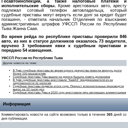
Госавтоинспекции, а также налоговые платежи и
исполнительские сборы.
Кроме арестованых авто, аресту
подлежал сотовый телефон автовладельца, который
судебные приставы могут вернуть если долг за кредит будет
погашен», - отметила начальник Отделения по взысканию
административных штрафов УФССП России по Республике
Тыва Жанна Саая.
Во время рейда по республике приставы проверили 846
авто, из них в статусе должников оказалось 73 водителя,
вручено 3 требования явки к судебным приставам и
передано 54 извещения.
УФССП России по Республике Тыва
Другие новости по теме:
В Туве судебные приставы во время одного дежурства помогли вернуть долги
более 100 взыскателям
Судебные приставы Тувы вышли на дороги Кызыла ловить должников
В Туве судебные приставы арестовали "КамАЗ" предпринимателя из-за
задолженности по налогам
Судебные приставы подвели итоги года: Прирост исполнительных производств
вырос на 10 тысяч дел
Судебные приставы Тувы в 2020 году арестовали пять автомашин алиментщиков
Информация
Комментировать новости на сайте возможно только в течение
365
дней со
дня публикации.