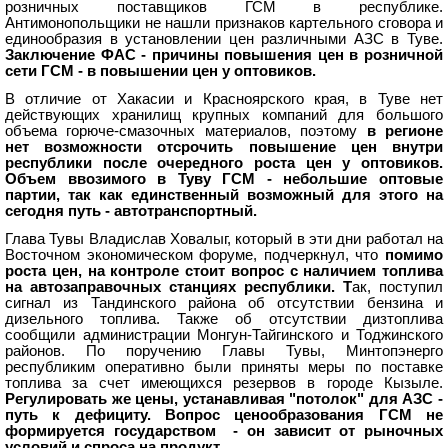
розничных поставщиков ГСМ в республике.
Антимонопольщики не нашли признаков картельного сговора и
единообразия в установлении цен различными АЗС в Туве.
Заключение ФАС - причины повышения цен в розничной
сети ГСМ - в повышении цен у оптовиков.
В отличие от Хакасии и Красноярского края, в Туве нет
действующих хранилищ крупных компаний для большого
объема горюче-смазочных материалов, поэтому
в регионе
нет возможности отсрочить повышение цен внутри
республики после очередного роста цен у оптовиков.
Объем ввозимого в Туву ГСМ - небольшие оптовые
партии, так как единственный возможный для этого на
сегодня путь - автотранспортный.
Глава Тувы Владислав Ховалыг, который в эти дни работал на
Восточном экономическом форуме, подчеркнул, что
помимо
роста цен, на контроле стоит вопрос с наличием топлива
на автозаправочных станциях республики. Т
ак, поступил
сигнал из Тандинского района об отсутствии бензина и
дизельного топлива. Также об отсутствии дизтоплива
сообщили администрации Монгун-Тайгинского и Тоджинского
районов. По поручению Главы Тувы, Минтопэнерго
республиким оперативно были приняты меры по поставке
топлива за счет имеющихся резервов в городе Кызыле.
Регулировать же цены, устанавливая "потолок" для АЗС -
путь к дефициту. Вопрос ценообразования ГСМ не
формируется государством - он зависит от рыночных
условий и спроса на продукт.