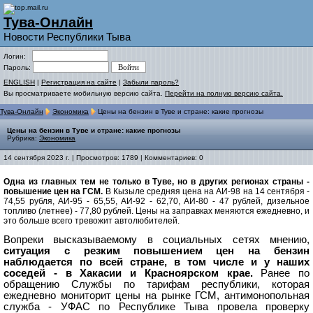
Тува-Онлайн
Новости Республики Тыва
Логин:
Пароль:
ENGLISH
|
Регистрация на сайте
|
Забыли пароль?
Вы просматриваете мобильную версию сайта.
Перейти на полную версию сайта.
Тува-Онлайн
Экономика
Цены на бензин в Туве и стране: какие прогнозы
Цены на бензин в Туве и стране: какие прогнозы
Рубрика:
Экономика
14 сентября 2023 г. | Просмотров: 1789 | Комментариев: 0
Одна из главных тем не только в Туве, но в других регионах страны -
повышение цен на ГСМ.
В Кызыле средняя цена на АИ-98 на 14 сентября -
74,55 рубля, АИ-95 - 65,55, АИ-92 - 62,70, АИ-80 - 47 рублей, дизельное
топливо (летнее) - 77,80 рублей. Цены на заправках меняются ежедневно, и
это больше всего тревожит автолюбителей.
Вопреки высказываемому в социальных сетях мнению,
ситуация с резким повышением цен на бензин
наблюдается по всей стране, в том числе и у наших
соседей - в Хакасии и Красноярском крае.
Ранее по
обращению Службы по тарифам республики, которая
ежедневно мониторит цены на рынке ГСМ, антимонопольная
служба - УФАС по Республике Тыва провела проверку