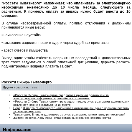
"Россети Тываэнерго" напоминает, что оплачивать за электроэнергию
необходимо ежемесячно до 10 числа месяца, следующего за
расчетным. К примеру, оплату за январь нужно будет внести до 10
февраля.
В случае несвоевременной оплаты, помимо отключения к должникам
применяются иные меры:
• начисление неустойки
• взыскание задолженности в суде и через судебных приставов
• арест счетов и имущества
Вывод один: чтобы избежать неприятных последствий и дополнительных
трат стоит задуматься о своей платежной дисциплине, держать расчеты
под контролем и вовремя платить за свет.
Россети Сибирь Тываэнерго
Другие новости по теме:
«Россети Сибирь Тываэнерго» предлагает крупным должникам за
электроэнергию оформить гарантийное соглашение
«Россети Сибирь Тываэнерго» прекращает подачу электроэнергии должникам и
объясняет, как не оказаться на их месте
Перед 8 марта "Тываэнерго" напоминает жительницам Тувы о времени платить
за электроэнергию
Тываэнерго: В числе должников за электроэнергию много предпринимателей
Жители поселка Хову-Аксы (Тува) остались снова без электричества
Информация