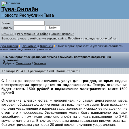
Тува-Онлайн
Новости Республики Тыва
Логин:
Пароль:
ENGLISH
|
Регистрация на сайте
|
Забыли пароль?
Вы просматриваете мобильную версию сайта.
Перейти на полную версию сайта.
Тува-Онлайн
Экономика
»
Финансы
"Тываэнерго" троекратно увеличило стоимость
повторного подключения должников
"Тываэнерго" троекратно увеличило стоимость повторного подключения
должников
Рубрика:
Экономика
/
Финансы
17 января 2024 г. | Просмотров: 1763 | Комментариев: 0
С 1 января возросла стоимость услуг для граждан, которым подача
электроэнергии прекращается за задолженность. Теперь отключение
будет стоить 1500 рублей и подключение электричества также 1500
рублей
.
Отключение электричества – неприятная, но самая действенная мера,
которая побуждает должника оплатить накопленную сумму. Если гражданин
получил уведомление о наличии задолженности и сроках ее погашения, не
стоит его игнорировать. Уведомление может быть направлено разными
способами, в том числе включено в счёт на оплату, направлено по SMS,
вручено лично и т.д. В случае неоплаты долга гражданин рискует остаться
без электричества уже через 20 дней после получения уведомления.