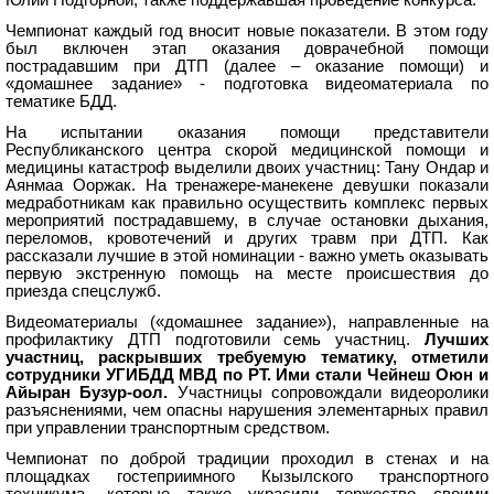
Юлии Подгорной, также поддержавшая проведение конкурса.
Чемпионат каждый год вносит новые показатели. В этом году
был включен этап оказания доврачебной помощи
пострадавшим при ДТП (далее – оказание помощи) и
«домашнее задание» - подготовка видеоматериала по
тематике БДД.
На испытании оказания помощи представители
Республиканского центра скорой медицинской помощи и
медицины катастроф выделили двоих участниц: Тану Ондар и
Аянмаа Ооржак. На тренажере-манекене девушки показали
медработникам как правильно осуществить комплекс первых
мероприятий пострадавшему, в случае остановки дыхания,
переломов, кровотечений и других травм при ДТП. Как
рассказали лучшие в этой номинации - важно уметь оказывать
первую экстренную помощь на месте происшествия до
приезда спецслужб.
Видеоматериалы («домашнее задание»), направленные на
профилактику ДТП подготовили семь участниц.
Лучших
участниц, раскрывших требуемую тематику, отметили
сотрудники УГИБДД МВД по РТ. Ими стали Чейнеш Оюн и
Айыран Бузур-оол.
Участницы сопровождали видеоролики
разъяснениями, чем опасны нарушения элементарных правил
при управлении транспортным средством.
Чемпионат по доброй традиции проходил в стенах и на
площадках гостеприимного Кызылского транспортного