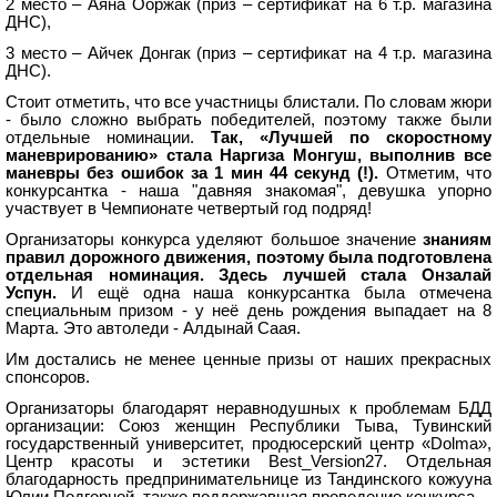
2 место – Аяна Ооржак (приз – сертификат на 6 т.р. магазина
ДНС),
3 место – Айчек Донгак (приз – сертификат на 4 т.р. магазина
ДНС).
Стоит отметить, что все участницы блистали. По словам жюри
- было сложно выбрать победителей, поэтому также были
отдельные номинации.
Так, «Лучшей по скоростному
маневрированию» стала Наргиза Монгуш, выполнив все
маневры без ошибок за 1 мин 44 секунд (!).
Отметим, что
конкурсантка - наша "давняя знакомая", девушка упорно
участвует в Чемпионате четвертый год подряд!
Организаторы конкурса уделяют большое значение
знаниям
правил дорожного движения, поэтому была подготовлена
отдельная номинация. Здесь лучшей стала Онзалай
Успун.
И ещё одна наша конкурсантка была отмечена
специальным призом - у неё день рождения выпадает на 8
Марта. Это автоледи - Алдынай Саая.
Им достались не менее ценные призы от наших прекрасных
спонсоров.
Организаторы благодарят неравнодушных к проблемам БДД
организации: Союз женщин Республики Тыва, Тувинский
государственный университет, продюсерский центр «Dolma»,
Центр красоты и эстетики Best_Version27. Отдельная
благодарность предпринимательнице из Тандинского кожууна