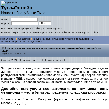
Тува-Онлайн
Новости Республики Тыва
Логин:
Пароль:
ENGLISH
|
Регистрация на сайте
|
Забыли пароль?
Вы просматриваете мобильную версию сайта.
Перейти на полную версию сайта.
Тува-Онлайн
Общество
В Туве назвали лучших из лучших в традиционном
автомногоборье «Авто-Леди 2024»
В Туве назвали лучших из лучших в традиционном автомногоборье «Авто-Леди
2024»
Рубрика:
Общество
2 марта 2024 г. | Просмотров: 1311 | Комментариев: 0
37 представительниц прекрасного пола в преддверии Международного
Женского дня - 8 Марта приняли участие в ежегодном и популярном
республиканском Чемпионате «Авто-Леди 2024». Участницы соревновались
в знаниях ПДД, в скоростном маневрировании, а также показывали знания/
умения оказания первой доврачебной помощи пострадавшим в случае ДТП.
Достойно выступили все автоледи, но чемпионат есть
чемпионат - м
еста были распределены следующим образом:
1 место – Саглаш Кужугет (приз – сертификат на 8 т.р.
магазина ДНС),