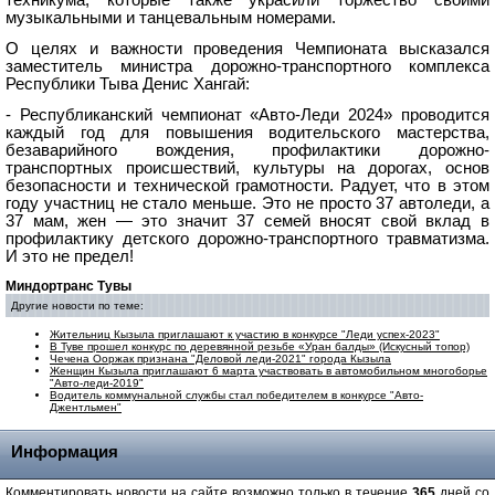
техникума, которые также украсили торжество своими
музыкальными и танцевальным номерами.
О целях и важности проведения Чемпионата высказался
заместитель министра дорожно-транспортного комплекса
Республики Тыва Денис Хангай:
- Республиканский чемпионат «Авто-Леди 2024» проводится
каждый год для повышения водительского мастерства,
безаварийного вождения, профилактики дорожно-
транспортных происшествий, культуры на дорогах, основ
безопасности и технической грамотности. Радует, что в этом
году участниц не стало меньше. Это не просто 37 автоледи, а
37 мам, жен — это значит 37 семей вносят свой вклад в
профилактику детского дорожно-транспортного травматизма.
И это не предел!
Миндортранс Тувы
Другие новости по теме:
Жительниц Кызыла приглашают к участию в конкурсе "Леди успех-2023"
В Туве прошел конкурс по деревянной резьбе «Уран балды» (Искусный топор)
Чечена Ооржак признана "Деловой леди-2021" города Кызыла
Женщин Кызыла приглашают 6 марта участвовать в автомобильном многоборье
"Авто-леди-2019"
Водитель коммунальной службы стал победителем в конкурсе "Авто-
Джентльмен"
Информация
Комментировать новости на сайте возможно только в течение
365
дней со