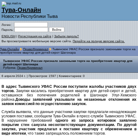
Тува-Онлайн
Новости Республики Тыва
Логин:
Пароль:
ENGLISH
|
Регистрация на сайте
|
Забыли пароль?
Вы просматриваете мобильную версию сайта.
Перейти на полную версию сайта.
Тува-Онлайн
Право/Криминал
Тывинское УФАС России признало законными торги на
приобретение квартир для детей-сирот Шагонара
Тывинское УФАС России признало законными торги на приобретение квартир для
детей-сирот Шагонара
Рубрика:
Право/Криминал
6 апреля 2024 г. | Просмотров: 1597 | Комментариев: 0
В адрес Тывинского УФАС России поступили жалобы участников двух
торгов.
Закупки касались приобретения квартир для детей-сирот и детей,
оставшихся без попечения родителей в Шагонаре Улуг-Хемского
района.
Доводы заявлений указывали на незаконные отклонения их
заявок комиссией по осуществлению закупок.
Служба выявила, что данные участники закупки предлагали ненадлежащие
условия поставки, сообщили Тува-Онлайн в пресс-службе Тывинского УФАС.
В нарушение требований
одного из запроса котировок заявлено
покрытие стен санузла несоответствующее документации. По другой
закупке, участник предлагал к поставке квартиру с обременением в
виде ипотеки
, что также запрещалось положением торгов.