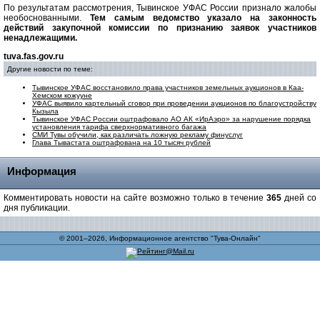
По результатам рассмотрения, Тывинское УФАС России признало жалобы
необоснованными.
Тем самым ведомство указало на законность
действий закупочной комиссии по признанию заявок участников
ненадлежащими.
tuva.fas.gov.ru
Другие новости по теме:
Тывинское УФАС восстановило права участников земельных аукционов в Каа-
Хемском кожууне
УФАС выявило картельный сговор при проведении аукционов по благоустройству
Кызыла
Тывинское УФАС России оштрафовало АО АК «ИрАэро» за нарушение порядка
установления тарифа сверхнормативного багажа
СМИ Тувы обучили, как различать ложную рекламу финуслуг
Глава Тывастата оштрафована на 10 тысяч рублей
Информация
Комментировать новости на сайте возможно только в течение
365
дней со
дня публикации.
© 2001–2026, Информационное агентство "Тува-Онлайн"