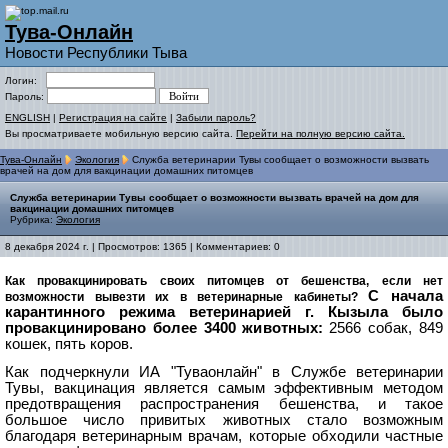
Тува-Онлайн
Новости Республики Тыва
Логин:
Пароль:
ENGLISH
|
Регистрация на сайте
|
Забыли пароль?
Вы просматриваете мобильную версию сайта.
Перейти на полную версию сайта.
Тува-Онлайн
Экология
Служба ветеринарии Тувы сообщает о возможности вызвать
врачей на дом для вакцинации домашних питомцев
Служба ветеринарии Тувы сообщает о возможности вызвать врачей на дом для
вакцинации домашних питомцев
Рубрика:
Экология
8 декабря 2024 г. | Просмотров: 1365 | Комментариев: 0
Как провакцинировать своих питомцев от бешенства, если нет
С начала
возможности вывезти их в ветеринарные кабинеты?
карантинного режима ветеринарией г. Кызыла было
провакцинировано более 3400 животных:
2566 собак,
849
кошек,
пять коров.
Как подчеркнули ИА "Туваонлайн" в Службе ветеринарии
Тувы, вакцинация является самым эффективным методом
предотвращения распространения бешенства, и такое
большое число привитых животных стало возможным
благодаря ветеринарным врачам, которые обходили частные