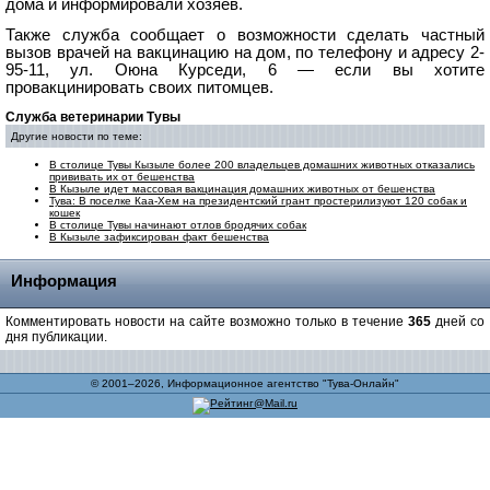
дома и информировали хозяев.
Также служба сообщает о возможности сделать частный
вызов врачей на вакцинацию на дом, по телефону и адресу
2-
95-11,
ул. Оюна Курседи, 6 — если вы хотите
провакцинировать своих питомцев.
Служба ветеринарии Тувы
Другие новости по теме:
В столице Тувы Кызыле более 200 владельцев домашних животных отказались
прививать их от бешенства
В Кызыле идет массовая вакцинация домашних животных от бешенства
Тува: В поселке Каа-Хем на президентский грант простерилизуют 120 собак и
кошек
В столице Тувы начинают отлов бродячих собак
В Кызыле зафиксирован факт бешенства
Информация
Комментировать новости на сайте возможно только в течение
365
дней со
дня публикации.
© 2001–2026, Информационное агентство "Тува-Онлайн"