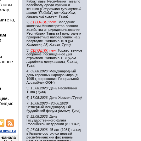
Кубок Главы Республики Тыва по
Главы
волейболу среди мужчин и
женщин
(Спортивно-культурный
улар,
центр "Победа", пгт Каа-Хем,
Кызылский кожуун, Тыва)
митета,
2)
СЕГОДНЯ
:
new!
Заседание
коллегии Министерства лесного
хозяйства и природопользования
Республики Тыва за I полугодие и
вам
приоритетных направлениях на 2
е
полугодие. Начало в 10 ч
(ул.
Калинина, 2Б, Кызыл, Тува)
3)
СЕГОДНЯ
:
new!
Торжественное
собрание, посвященное Дня
м
строителя. Начало в 11 ч
(Дом
данное
народного творчества, Кызыл,
Тува)
4)
09.08.2026:
Международный
день коренных народов мира (с
1995 г, по решению Генеральной
Ассамблеи ООН)
е
5)
15.08.2026:
День Республики
Тыва
(Тува)
6)
17.08.2026:
День Хоомея
(Тува)
цем.
 Айдыс
7)
18.08.2026 - 20.08.2026:
Четвертый международный
буддийский форум
(Кызыл, Тува)
8)
22.08.2026:
День
Государственного флага
Российской Федерации (с 1994 г.)
9)
27.08.2026:
45 лет (1981) назад
я печати
в Кызыле состоялся первый
-канала
республиканский фестиваль