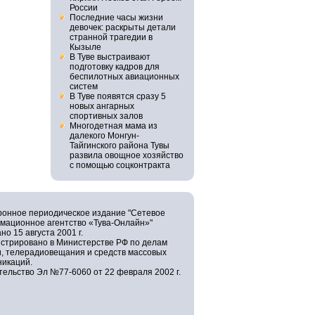
России
Последние часы жизни
девочек: раскрыты детали
странной трагедии в
Кызыле
В Туве выстраивают
подготовку кадров для
беспилотных авиационных
систем
В Туве появятся сразу 5
новых ангарных
спортивных залов
Многодетная мама из
далекого Монгун-
Тайгинского района Тувы
развила овощное хозяйство
с помощью соцконтракта
ронное периодическое издание "Сетевое
мационное агентство «Тува-Онлайн»"
но 15 августа 2001 г.
истрировано в Министерстве РФ по делам
и, телерадиовещания и средств массовых
никаций.
ельство Эл №77-6060 от 22 февраля 2002 г.