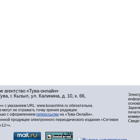
е агентство «Тува-онлайн»
Элект
а, г. Кызыл, ул. Калинина, д. 10, к. 66,
инфор
основа
» с указанием URL: www.tuvaonline.ru обязательна.
Зарег
могут не отражать точку зрения редакции.
печат
лько с оформлением
гиперссылки
на «Тува-Онлайн».
комму
нной продукции электронного периодического издания «Сетевое
Свидет
«12+».