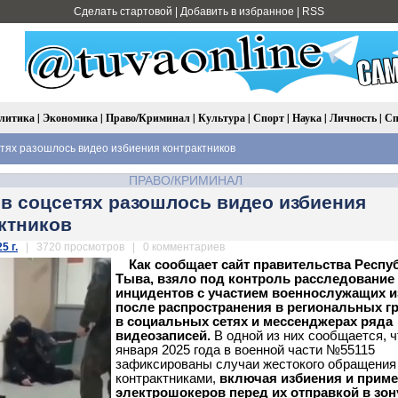
Сделать стартовой
|
Добавить в избранное
|
RSS
литика
|
Экономика
|
Право/Криминал
|
Культура
|
Спорт
|
Наука
|
Личность
|
Сп
етях разошлось видео избиения контрактников
ПРАВО/КРИМИНАЛ
 в соцсетях разошлось видео избиения
ктников
5 г.
| 3720 просмотров | 0 комментариев
Как сообщает сайт правительства Респу
Тыва, взяло под контроль расследование
инцидентов с участием военнослужащих и
после распространения в региональных г
в социальных сетях и мессенджерах ряда
видеозаписей.
В одной из них сообщается, ч
января 2025 года в военной части №55115
зафиксированы случаи жестокого обращения
контрактниками,
включая избиения и прим
электрошокеров перед их отправкой в зон