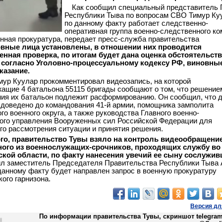
Как сообщил специальный представитель 
Республики Тыва по вопросам СВО Тимур Ку
по данному факту работает следственно-
оперативная группа военно-следственного ко
енная прокуратура, передает пресс-служба правительства
вные лица установлены, в отношении них проводится
енная проверка, по итогам будет дана оценка обстоятельст
 согласно Уголовно-процессуальному кодексу РФ, виновны
казание.
мур Куулар прокомментировал видеозапись, на которой
ащие 4 батальона 55115 бригады сообщают о том, что решение
ия их батальон подлежит расформированию. Он сообщил, что 
доведено до командования 41-й армии, помощника замполита
го военного округа, а также руководства Главного военно-
ого управления Вооруженных сил Российской Федерации для
го рассмотрения ситуации и принятия решения.
ого, правительство Тувы взяло на контроль видеообращени
ного из военнослужащих-срочников, проходящих службу во
кой области, по факту нанесения увечий ее сыну сослужив
л заместитель Председателя Правительства Республики Тыва
данному факту будет направлен запрос в военную прокуратуру
ого гарнизона.
Версия дл
По информации правительства Тувы, скриншот telegram