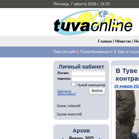
Пятница, 7 августа 2026 г. 16:25
Главная
|
Общество
|
По
Тува-Онлайн
Право/Криминал
В Туве в соцс
Личный кабинет
В Туве
Логин:
контра
пароль:
Чужой компьютер
20 января 202
Регистрация
Забыли пароль?
Анонс событий
Архив новостей
Архив
Январь 2025
«
»