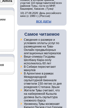
хоомея, в котором приняли
_Almira
участие 110 представителей всех
районов Тувы, гости из МНР,
Башкирии, Хакасии.
(Тува)
10)
27.08.2026:
День российского
кино (с 1980 г.)
(Россия)
нием
все даты
Самое читаемое
Сведения о размере и
условиях оплаты услуг по
размещению на Тува-
Онлайн предвыборных
агитационных материалов
Вице-спикеру Госдумы
Шолбану Кара-оолу
исполнилось 60 лет
дня
В Сибири пересчитают
манулов
В Аргентине в рамках
Международной
скульптурной биеннале
отметили 150-летие со дня
рождения Степана Эрьзи
Жители Тувы считают, что
на набережной Кызыла
должна быть скульптура
снежного барса
Уроженец Тувы космонавт
Кирилл Песков стал Героем