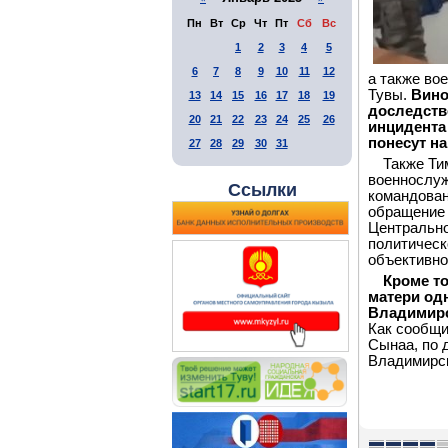
Пн
Вт
Ср
Чт
Пт
Сб
Вс
1
2
3
4
5
6
7
8
9
10
11
12
а также во
Тувы.
Вино
13
14
15
16
17
18
19
доследств
20
21
22
23
24
25
26
инцидента
понесут на
27
28
29
30
31
Также Ти
военнослуж
Ссылки
командован
обращение 
Центрально
политическ
объективно
Кроме т
матери од
Владимирс
Как сообщи
Сынаа, по 
Владимирск