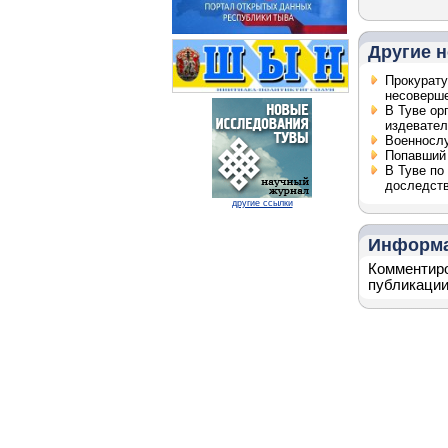
Другие н
Прокурату
несоверш
В Туве ор
издевател
Военнослу
Попавший 
В Туве по
доследств
другие ссылки
Информ
Комментиро
публикации