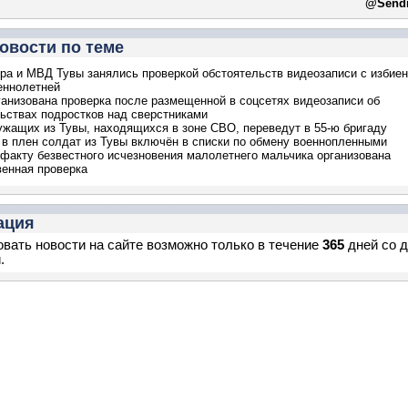
@Sendi
овости по теме
ра и МВД Тувы занялись проверкой обстоятельств видеозаписи с избие
еннолетней
ганизована проверка после размещенной в соцсетях видеозаписи об
ьствах подростков над сверстниками
жащих из Тувы, находящихся в зоне СВО, переведут в 55-ю бригаду
в плен солдат из Тувы включён в списки по обмену военнопленными
 факту безвестного исчезновения малолетнего мальчика организована
енная проверка
ация
вать новости на сайте возможно только в течение
365
дней со 
.