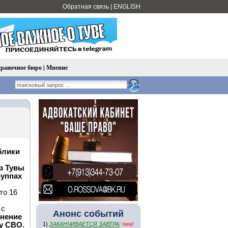
Обратная связь
|
ENGLISH
равочное бюро
|
Мнение
блики
з Тувы
руппах
то 16
 с
Анонс событий
енение
у СВО.
1)
ЗАКАНЧИВАЕТСЯ ЗАВТРА
:
new!