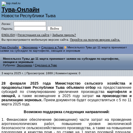
Тува-Онлайн
Новости Республики Тыва
Логин:
Пароль:
ENGLISH
|
Регистрация на сайте
|
Забыли пароль?
Вы просматриваете мобильную версию сайта.
Перейти на полную версию сайта.
Тува-Онлайн
Экономика
»
Сделано в Туве
Минсельхоз Тувы до 11 марта принимает
заявки на субсидии по картофелю, овощам и зерновым
Минсельхоз Тувы до 11 марта принимает заявки на субсидии по картофелю,
овощам и зерновым
Рубрика:
Экономика
/
Сделано в Туве
3 марта 2025 г. | Просмотров: 1889 | Комментариев: 0
28 февраля 2025 года Министерство сельского хозяйства и
продовольствия Республики Тыва объявило отбор
на предоставление
субсидий по стимулированию увеличения производства
картофеля и
овощей,
а также возмещение в 2025 году затрат
на производство и
реализацию зерновых.
Прием документов будет осуществляться с 5 по 11
марта 2025 года.
Возможно поддержка следующих направлений:
1. Финансовое обеспечение (возмещение) части затрат на проведение
агротехнологических работ, повышение уровня экологической
безопасности сельскохозяйственного производства, а также на повышение
плодородия и качества почв - по ставке на 1 гектар посевной площади,