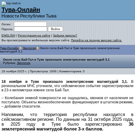
Тува-Онлайн
Новости Республики Тыва
Логин:
Пароль:
ENGLISH
|
Регистрация на сайте
|
Забыли пароль?
Вы просматриваете мобильную версию сайта.
Перейти на полную версию сайта.
Тува-Онлайн
Экология
Около села Бай-Тал в Туве произошло землетрясение
магнитудой 3,1
Около села Бай-Тал в Туве произошло землетрясение магнитудой 3,1
Рубрика:
Экология
18 ноября 2025 г. | Просмотров: 1606 | Комментариев: 0
18 ноября в Туве произошло землетрясение магнитудой 3,1.
В
региональном МЧС уточнили, что сейсмическое событие зарегистрировали
в 23-х километрах южнее села Бай-Тал.
– Колебания земной поверхности не ощущались, звонков от населения не
поступало. Объекты жизнеобеспечения функционируют в штатном режиме,
– добавили спасатели.
Напомним, что территория республики находится в
сейсмоактивном регионе. По данным на 31 октября 2025 года,
в 2025 году в Туве было зарегистрировано
36
землетрясений магнитудой более 3-х баллов.