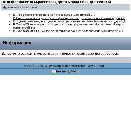
По информации КП-Красноярск, фото Марии Ленц, фотобанк КП
Другие новости по теме:
В Туве зарегистрировано сейсмособытие магнитудой 3,9
В Пий-Хемском кожууне Тувы зафиксирован подземный толчок магнитудой 4,0
В Тоджинском кожууне Тувы зарегистрировано сейсмособытие магнитудой 3,8
В Туве в 55 км севернее с. Черби зарегистрированы колебания земной коры
магнитудой 3,2
В Туве в 45 км от с. Кунгуртуг зафиксировано сейсмособытие магнитудой 4,1
Информация
Вы можете оставить комментарий к новости, если
зарегистрируетесь
.
© 2001–2026, Информационное агентство "Тува-Онлайн"