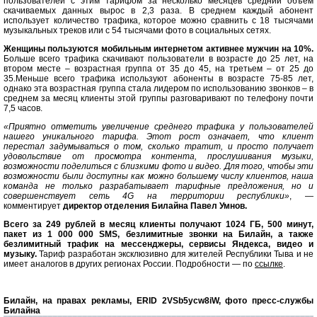
пользователей с этим тарифом за несколько месяцев средний объем
скачиваемых данных вырос в 2,3 раза. В среднем каждый абонент
использует количество трафика, которое можно сравнить с 18 тысячами
музыкальных треков или с 54 тысячами фото в социальных сетях.
Женщины пользуются мобильным интернетом активнее мужчин на 10%.
Больше всего трафика скачивают пользователи в возрасте до 25 лет, на
втором месте – возрастная группа от 35 до 45, на третьем – от 25 до
35.Меньше всего трафика используют абоненты в возрасте 75-85 лет,
однако эта возрастная группа стала лидером по использованию звонков – в
среднем за месяц клиенты этой группы разговаривают по телефону почти
7,5 часов.
«Приятно отметить увеличение среднего трафика у пользователей
нашего уникального тарифа. Этот рост означает, что клиент
перестал задумываться о том, сколько тратит, и просто получает
удовольствие от просмотра контента, прослушивания музыки,
возможности поделиться с близкими фото и видео. Для того, чтобы эти
возможности были доступны как можно большему числу клиентов, наша
команда не только разрабатывает тарифные предложения, но и
совершенствует сеть 4G на территории республики»
, —
комментирует
директор отделения Билайна Павел Умнов.
Всего за 249 рублей в месяц клиенты получают 1024 ГБ, 500 минут,
пакет из 1 000 000 SMS, безлимитные звонки на Билайн, а также
безлимитный трафик на мессенджеры, сервисы Яндекса, видео и
музыку.
Тариф разработан эксклюзивно для жителей Республики Тыва и не
имеет аналогов в других регионах России. Подробности — по
ссылке
.
Билайн, на правах рекламы, ERID 2VSb5ycw8iW, фото пресс-службы
Билайна