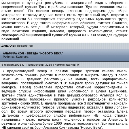
министерство культуры республики с инициативой издать сборник о
современной музыке Тувы с рабочим название "Лучшие исполнители на
стыке веков". По мнению певицы, главным подспорьем для сбора
материалов к такому изданию может стать музыкальный клуб, встречи в
котором могли бы посвящаться творчеству отдельных музыкантов, групп,
композиторов. В ходе такого неформального общения, считает Саинхоо,
можно накопить бесценный материал, который, будучи оформленным в
виде печатного издания, альбома, цифрового компакт-диска, станет
своеобразной энциклопедией тувинской музыки XX и XXI веков для будущих
поколений.
Дина Оюн
Подробнее
АЛЬМИРА КОЛ - ЗВЕЗДА "НОВОГО ВЕКА"
Рубрика:
Культура
8 января 2003 г. | Просмотров: 3235 | Комментариев: 0
В предновогодний вечер в прямом эфире зрители канала имели
возможность принять участие в голосовании и выбрать "Звезду "Нового
Века". Из 8 девушек, работающих на канале, гости корпоративной
вечеринки, посвященной 2-летию "НВ" выбрали троих девушек на финал
конкурса. Перед зрителями предстали опытные корреспонденты и
ведущие службы информации Дина Лопсан-оол и Елена Цыганкова.
Третьей стала единственная в Туве девушка-оператор Альмира Кол. В
интерактивном голосовании приняло участие рекордное количество
зрителей - около 3000. В начале программы все 3 претендентки набирали
одинаковое количество голосов. Затем лидерство захватила Дина Лопсан-
оол. Во время второго включения передачи первой оказалась Елена
Цыганкова - шеф-редактор службы информации НВ. Когда страсти
накалились - резко начала расти численность голосов за Альмиру. В
результате она набрала более 1000 голосов телезрителей. Зрители канала
НВ сделали свой выбор - Альмира Кол - звезда "Нового Века".