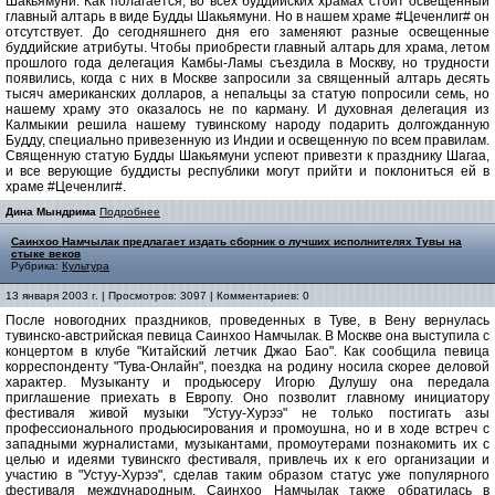
Шакьямуни. Как полагается, во всех буддийских храмах стоит освещенный
главный алтарь в виде Будды Шакьямуни. Но в нашем храме #Цеченлиг# он
отсутствует. До сегодняшнего дня его заменяют разные освещенные
буддийские атрибуты. Чтобы приобрести главный алтарь для храма, летом
прошлого года делегация Камбы-Ламы съездила в Москву, но трудности
появились, когда с них в Москве запросили за священный алтарь десять
тысяч американских долларов, а непальцы за статую попросили семь, но
нашему храму это оказалось не по карману. И духовная делегация из
Калмыкии решила нашему тувинскому народу подарить долгожданную
Будду, специально привезенную из Индии и освещенную по всем правилам.
Священную статую Будды Шакьямуни успеют привезти к празднику Шагаа,
и все верующие буддисты республики могут прийти и поклониться ей в
храме #Цеченлиг#.
Дина Мындрима
Подробнее
Саинхоо Намчылак предлагает издать сборник о лучших исполнителях Тувы на
стыке веков
Рубрика:
Культура
13 января 2003 г. | Просмотров: 3097 | Комментариев: 0
После новогодних праздников, проведенных в Туве, в Вену вернулась
тувинско-австрийская певица Саинхоо Намчылак. В Москве она выступила с
концертом в клубе "Китайский летчик Джао Бао". Как сообщила певица
корреспонденту "Тува-Онлайн", поездка на родину носила скорее деловой
характер. Музыканту и продьюсеру Игорю Дулушу она передала
приглашение приехать в Европу. Оно позволит главному инициатору
фестиваля живой музыки "Устуу-Хурээ" не только постигать азы
профессионального продьюсирования и промоушна, но и в ходе встреч с
западными журналистами, музыкантами, промоутерами познакомить их с
целью и идеями тувинскго фестиваля, привлечь их к его организации и
участию в "Устуу-Хурээ", сделав таким образом статус уже популярного
фестиваля международным. Саинхоо Намчылак также обратилась в