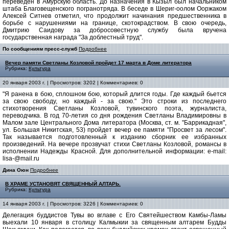
переведен в Амурскую область. До назначения в Кызыл был начальником
штаба Благовещенского погранотряда. В беседе в Шериг-оолом Ооржаком
Алексей Ситнев отметил, что продолжит начинания предшественника в
борьбе с нарушениями на границе, скотокрадством. В свою очередь,
Дмитрию Саидову за добросовестную службу была вручена
государственная награда "За доблестный труд".
По сообщениям пресс-служб
Подробнее
Вечер памяти Светланы Козловой пройдет 17 марта в Доме литератора
Рубрика:
Культура
20 января 2003 г. | Просмотров: 3202 | Комментариев: 0
"Я ранена в бою, сплошном бою, который длится годы. Где каждый бьется
за свою свободу, но каждый - за свою." Это строки из последнего
стихотворения Светланы Козловой, тувинского поэта, журналиста,
переводчика. В год 70-летия со дня рождения Светланы Владимировны в
Малом зале Центрального Дома литератора (Москва, ст. м. "Баррикадная",
ул. Большая Никитская, 53) пройдет вечер ее памяти "Просвет за лесом".
Так называется подготовленный к изданию сборник ее избранных
произведений. На вечере прозвучат стихи Светланы Козловой, романсы в
исполнении Надежды Красной. Для дополнительной информации: e-mail:
lisa-@mail.ru
Дина Оюн
Подробнее
В ХРАМЕ УСТАНОВЯТ СВЯЩЕННЫЙ АЛТАРЬ.
Рубрика:
Культура
14 января 2003 г. | Просмотров: 3226 | Комментариев: 0
Делегация буддистов Тувы во вглаве с Его Святейшеством Камбы-Ламы
выехали 10 января в столицу Калмыкии за священным алтарем Будды