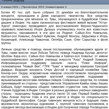
Рубрика:
Культура
8 января 2003 г. | Просмотров: 3053 | Комментариев: 0
Более 40 тыс. руб. было собрано 31 декабря на благотворительном
концерте, прошедшем в Доме народного творчества. Все средства
предназначены для монахов из Тувы, обучающихся в буддийском Гоман
дацане в Индии. На идею организатора фестиваля живой музыки "Устуу-
Хурээ" (ежегодно проводимого для восстановления Верхне-Чаданского
храмового комплекса) Игоря Дулуша откликнулись почти все известные
музыканты, оказавшиеся в эти дни на Родине: Сайын-Хоо Намчылак,
Кайгал-оол Ховалыг, Альберт Кувезин, Андрей Монгуш, Айдысмаа и Игорь
Кошкендей, Александр Чавынчак, Октябрь Саая, Олег Сарыглар и фолк
группы.
Личные средства в помощь юным послушникам, обучающимся вдали от
Тувы, также внесли: геше Лобсан Тубтен, певица Надежда Куулар, депутат
Шолбан Кара-оол, Сайын-Хоо Намчылак и Кайгал-оол Ховалыг, от имени
хореографического ансамбля училища искусств "Азас" Андрей Хомушку.
Информационную поддержку оказали: газета "Плюс Информ",
телекомпания "Новый Век", ГТРК "Тыва" и менеджер компании Григорий
Дамдын. Ведущие концерта Откун Достай и народный хоомейжи Тувы
Конгар-оол Ондар искрометным юмором способствовали праздничному
настроению зала, одаривая зрителей новогодними подарками -
музыкальными кассетами любимых певцов. Собранные средства, по словам
принимавшей их стороны - представителя Управления Камбы-ламы башкы
Байыра, будут переданы общине тувинских студентов- лам, постигающих
Учение буддизма в Индии. Сегодня в разных духовных учебных заведениях
страны - прародины буддизма учатся около 16 лам. Первый Камбы-лама
Тувы Аганак Хертек тоже в эти дни учится в Индии по специальности
буддийской философии. Среди тувинских монахов есть и будущие ламы
врачеватели, иконописцы художники. С группой тувинских паломников, в
середине месяца выезжающих в Индию для получения обряда Посвящения