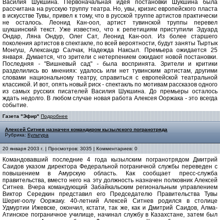
Василия Шукшина. Первоначальная идея постановки Шукшина была
рассчитана на русскую труппу театра. Но, увы, кризис европейского пласта
в искусстве Тувы, привел к тому, что в русской труппе артистов практически
не осталось. Леонид Кан-оол, артист тувинской труппы перевел
шукшинский текст. Уже известно, что к репетициям приступили Эдуард
Ондар, Ляна Ондур, Олег Сат, Леонид Кан-оол. Из более старшего
поколения артистов в спектакле, по всей вероятности, будут заняты Тыртык
Монгуш, Александр Салчак, Надежда Наксыл. Премьера ожидается 25
января. Думается, что зрители с нетерпением ожидают новой постановки.
Последняя - "Вишневый сад" - была воспринята. Зрители и критики
разделились во мнениях: удалось или нет тувинским артистам, другими
словами национальному театру, справиться с европейской театральной
классикой. И вот, опять новый риск - спектакль по мотивам рассказов одного
из самых русских писателей Василия Шукшина. До премьеры осталось
ждать недолго. В любом случае новая работа Алексея Ооржака - это всегда
событие.
Газета "Эфир"
Подробнее
Алексей Ситнев назначен командиром кызылского погранотряда
Рубрика:
Культура
20 января 2003 г. | Просмотров: 3035 | Комментариев: 0
Командовавший последние 4 года кызылским погранотрядом Дмитрий
Саидов указом директора Федеральной пограничной службы переведен с
повышением в Амурскую область. Как сообщает пресс-служба
правительства, вместо него на эту должность назначен полковник Алексей
Ситнев. Вчера командующий Забайкальским региональным управлением
Виктор Середкин представил его Председателю Правительства Тувы
Шериг-оолу Ооржаку. 40-летний Алексей Ситнев родился в столице
Удмуртии Ижевске, окончил, кстати, так же, как и Дмитрий Саидов, Алма-
Атинское пограничное училище, начинал службу в Казахстане, затем был