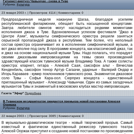
Гитарист-виртуоз Чавынчак - снова в Туве
Рубрика:
Культура
23 января 2003 г. | Просмотров: 4114 | Комментариев: 0
Предпраздничная неделя накануне Шагаа, благодаря усилиям
республиканской филармонии, обещает быть насыщенной концертами.
Завтра любители свингов могут насладиться редкими моментами
исполнения джаза в Туве. Вдохновленные успехом фестиваля "Джаз в
Центре Азии", музыканты симфонического оркестра решили заняться
серьезной пропагандой джаза в республике. Тем более, что неполный
состав оркестра ограничивает их в исполнении симфонической музыки, а
вот джаз вполне под силу. В программе концерта, как классический джаз, так
и джаз на основе национальной музыки Тувы. Надо полагать, что порадует
своими джазовыми импровизациями на темы своих произведений
здравствующий классик тувинской музыки Владимир Тока. А также солисты
оркестра: кларнет, гитара - Алексей Саая, саксофон альт - Вячеслав
Кенденбиль, саксофон тенор Артур Сагаачи, ударные - Валерий Ондар и
Игорь Караваев - кумир поклонников тувинского рока. Знаменитое джазовое
соло Тувы - Софья Кара-оол. Сюрприз концерта - единственный
приглашенный музыкант - Александр Чавынчак. Один из самых загадочных
музыкантов Тувы и знаменитый в московских клубах мастер импровизации.
Газета "Эфир"
Подробнее
В Тувинском муздрамтеатре ожидается премьера новой постановки Алексея
Ооржака
Рубрика:
Культура
22 января 2003 г. | Просмотров: 3085 | Комментариев: 0
В музыкально-драматическом театре - новый творческий прорыв. Самый
известный и фактически единственный режиссер тувинского театра
Алексей Ооржак приступил к созданию новой постановки по произведениям