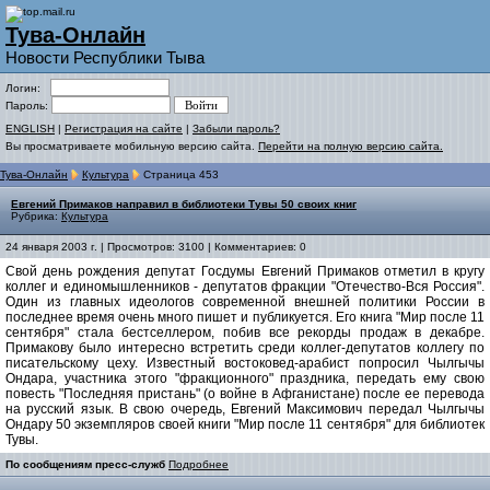
Тува-Онлайн
Новости Республики Тыва
Логин:
Пароль:
ENGLISH
|
Регистрация на сайте
|
Забыли пароль?
Вы просматриваете мобильную версию сайта.
Перейти на полную версию сайта.
Тува-Онлайн
Культура
Страница 453
Евгений Примаков направил в библиотеки Тувы 50 своих книг
Рубрика:
Культура
24 января 2003 г. | Просмотров: 3100 | Комментариев: 0
Свой день рождения депутат Госдумы Евгений Примаков отметил в кругу
коллег и единомышленников - депутатов фракции "Отечество-Вся Россия".
Один из главных идеологов современной внешней политики России в
последнее время очень много пишет и публикуется. Его книга "Мир после 11
сентября" стала бестселлером, побив все рекорды продаж в декабре.
Примакову было интересно встретить среди коллег-депутатов коллегу по
писательскому цеху. Известный востоковед-арабист попросил Чылгычы
Ондара, участника этого "фракционного" праздника, передать ему свою
повесть "Последняя пристань" (о войне в Афганистане) после ее перевода
на русский язык. В свою очередь, Евгений Максимович передал Чылгычы
Ондару 50 экземпляров своей книги "Мир после 11 сентября" для библиотек
Тувы.
По сообщениям пресс-служб
Подробнее