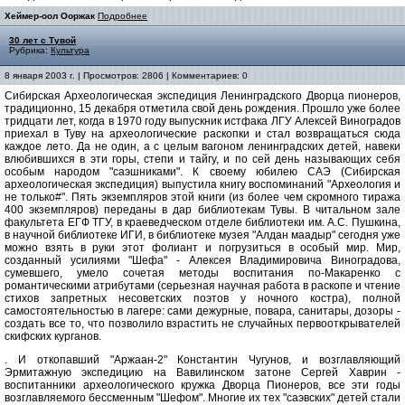
Хеймер-оол Ооржак
Подробнее
30 лет с Тувой
Рубрика:
Культура
8 января 2003 г. | Просмотров: 2806 | Комментариев: 0
Сибирская Археологическая экспедиция Ленинградского Дворца пионеров,
традиционно, 15 декабря отметила свой день рождения. Прошло уже более
тридцати лет, когда в 1970 году выпускник истфака ЛГУ Алексей Виноградов
приехал в Туву на археологические раскопки и стал возвращаться сюда
каждое лето. Да не один, а с целым вагоном ленинградских детей, навеки
влюбившихся в эти горы, степи и тайгу, и по сей день называющих себя
особым народом "саэшниками". К своему юбилею САЭ (Сибирская
археологическая экспедиция) выпустила книгу воспоминаний "Археология и
не только#". Пять экземпляров этой книги (из более чем скромного тиража
400 экземпляров) переданы в дар библиотекам Тувы. В читальном зале
факультета ЕГФ ТГУ, в краеведческом отделе библиотеки им. А.С. Пушкина,
в научной библиотеке ИГИ, в библиотеке музея "Алдан маадыр" сегодня уже
можно взять в руки этот фолиант и погрузиться в особый мир. Мир,
созданный усилиями "Шефа" - Алексея Владимировича Виноградова,
сумевшего, умело сочетая методы воспитания по-Макаренко с
романтическими атрибутами (серьезная научная работа в раскопе и чтение
стихов запретных несоветских поэтов у ночного костра), полной
самостоятельностью в лагере: сами дежурные, повара, санитары, дозоры -
создать все то, что позволило взрастить не случайных первооткрывателей
скифских курганов.
. И откопавший "Аржаан-2" Константин Чугунов, и возглавляющий
Эрмитажную экспедицию на Вавилинском затоне Сергей Хаврин -
воспитанники археологического кружка Дворца Пионеров, все эти годы
возглавляемого бессменным "Шефом". Многие их тех "саэвских" детей стали