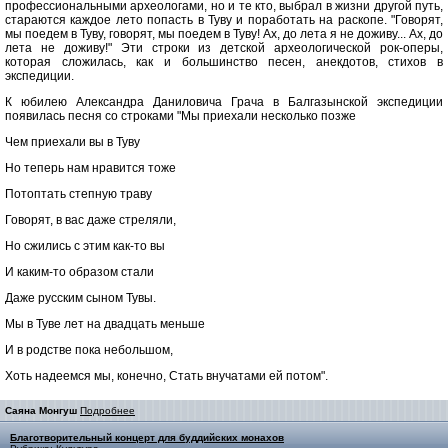
профессиональными археологами, но и те кто, выбрал в жизни другой путь,
стараются каждое лето попасть в Туву и поработать на раскопе. "Говорят,
мы поедем в Туву, говорят, мы поедем в Туву! Ах, до лета я не доживу... Ах, до
лета не доживу!" Эти строки из детской археологической рок-оперы,
которая сложилась, как и большинство песен, анекдотов, стихов в
экспедиции.
К юбилею Александра Даниловича Грача в Балгазынской экспедиции
появилась песня со строками "Мы приехали несколько позже
Чем приехали вы в Туву
Но теперь нам нравится тоже
Потоптать степную траву
Говорят, в вас даже стреляли,
Но сжились с этим как-то вы
И каким-то образом стали
Даже русским сыном Тувы.
Мы в Туве лет на двадцать меньше
И в родстве пока небольшом,
Хоть надеемся мы, конечно, Стать внучатами ей потом".
Саяна Монгуш
Подробнее
Благотворительный концерт для буддийских монахов