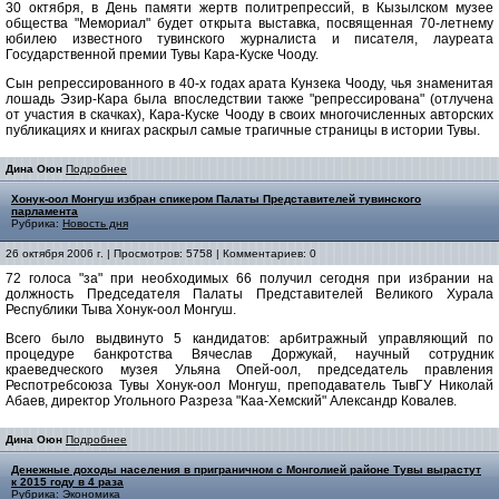
30 октября, в День памяти жертв политрепрессий, в Кызылском музее
общества "Мемориал" будет открыта выставка, посвященная 70-летнему
юбилею известного тувинского журналиста и писателя, лауреата
Государственной премии Тувы Кара-Куске Чооду.
Сын репрессированного в 40-х годах арата Кунзека Чооду, чья знаменитая
лошадь Эзир-Кара была впоследствии также "репрессирована" (отлучена
от участия в скачках), Кара-Куске Чооду в своих многочисленных авторских
публикациях и книгах раскрыл самые трагичные страницы в истории Тувы.
Дина Оюн
Подробнее
Хонук-оол Монгуш избран спикером Палаты Представителей тувинского
парламента
Рубрика:
Новость дня
26 октября 2006 г. | Просмотров: 5758 | Комментариев: 0
72 голоса "за" при необходимых 66 получил сегодня при избрании на
должность Председателя Палаты Представителей Великого Хурала
Республики Тыва Хонук-оол Монгуш.
Всего было выдвинуто 5 кандидатов: арбитражный управляющий по
процедуре банкротства Вячеслав Доржукай, научный сотрудник
краеведческого музея Ульяна Опей-оол, председатель правления
Респотребсоюза Тувы Хонук-оол Монгуш, преподаватель ТывГУ Николай
Абаев, директор Угольного Разреза "Каа-Хемский" Александр Ковалев.
Дина Оюн
Подробнее
Денежные доходы населения в приграничном с Монголией районе Тувы вырастут
к 2015 году в 4 раза
Рубрика:
Экономика