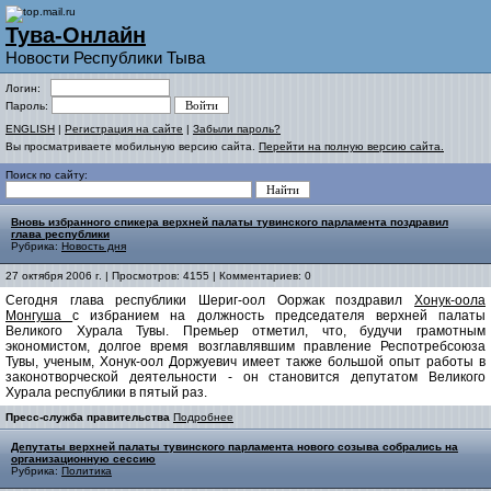
Тува-Онлайн
Новости Республики Тыва
Логин:
Пароль:
ENGLISH
|
Регистрация на сайте
|
Забыли пароль?
Вы просматриваете мобильную версию сайта.
Перейти на полную версию сайта.
Поиск по сайту:
Вновь избранного спикера верхней палаты тувинского парламента поздравил
глава республики
Рубрика:
Новость дня
27 октября 2006 г. | Просмотров: 4155 | Комментариев: 0
Сегодня глава республики Шериг-оол Ооржак поздравил
Хонук-оола
Монгуша
с избранием на должность председателя верхней палаты
Великого Хурала Тувы. Премьер отметил, что, будучи грамотным
экономистом, долгое время возглавлявшим правление Респотребсоюза
Тувы, ученым, Хонук-оол Доржуевич имеет также большой опыт работы в
законотворческой деятельности - он становится депутатом Великого
Хурала республики в пятый раз.
Пресс-служба правительства
Подробнее
Депутаты верхней палаты тувинского парламента нового созыва собрались на
организационную сессию
Рубрика:
Политика