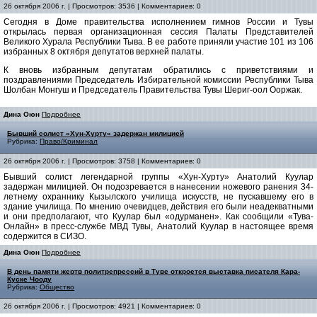
26 октября 2006 г. | Просмотров: 3536 | Комментариев: 0
Сегодня в Доме правительства исполнением гимнов России и Тувы
открылась первая организационная сессия Палаты Представителей
Великого Хурала Республики Тыва. В ее работе приняли участие 101 из 106
избранных 8 октября депутатов верхней палаты.
К вновь избранным депутатам обратились с приветствиями и
поздравлениями Председатель Избирательной комиссии Республики Тыва
Шолбан Монгуш и Председатель Правительства Тувы Шериг-оол Ооржак.
Дина Оюн
Подробнее
Бывший солист «Хун-Хурту» задержан милицией
Рубрика:
Право/Криминал
26 октября 2006 г. | Просмотров: 3758 | Комментариев: 0
Бывший солист легендарной группы «Хун-Хурту» Анатолий Куулар
задержан милицией. Он подозревается в нанесении ножевого ранения 34-
летнему охраннику Кызылского училища искусств, не пускавшему его в
здание училища. По мнению очевидцев, действия его были неадекватными
и они предполагают, что Куулар был «одурманен». Как сообщили «Тува-
Онлайн» в пресс-службе МВД Тувы, Анатолий Куулар в настоящее время
содержится в СИЗО.
Дина Оюн
Подробнее
В день памяти жертв политрепрессий в Туве откроется выставка писателя Кара-
Куске Чооду
Рубрика:
Общество
26 октября 2006 г. | Просмотров: 4921 | Комментариев: 0