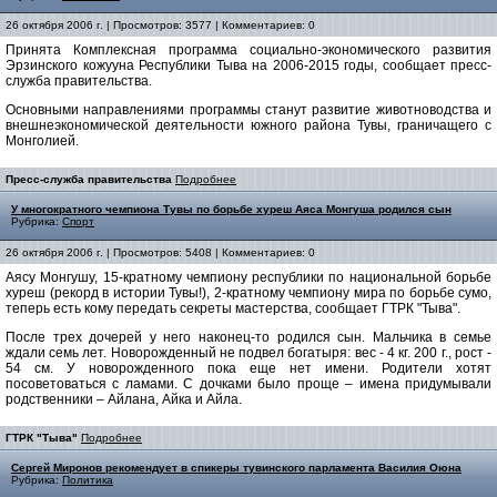
26 октября 2006 г. | Просмотров: 3577 | Комментариев: 0
Принята Комплексная программа социально-экономического развития
Эрзинского кожууна Республики Тыва на 2006-2015 годы, сообщает пресс-
служба правительства.
Основными направлениями программы станут развитие животноводства и
внешнеэкономической деятельности южного района Тувы, граничащего с
Монголией.
Пресс-служба правительства
Подробнее
У многократного чемпиона Тувы по борьбе хуреш Аяса Монгуша родился сын
Рубрика:
Спорт
26 октября 2006 г. | Просмотров: 5408 | Комментариев: 0
Аясу Монгушу, 15-кратному чемпиону республики по национальной борьбе
хуреш (рекорд в истории Тувы!), 2-кратному чемпиону мира по борьбе сумо,
теперь есть кому передать секреты мастерства, сообщает ГТРК "Тыва".
После трех дочерей у него наконец-то родился сын. Мальчика в семье
ждали семь лет. Новорожденный не подвел богатыря: вес - 4 кг. 200 г., рост -
54 см. У новорожденного пока еще нет имени. Родители хотят
посоветоваться с ламами. С дочками было проще – имена придумывали
родственники – Айлана, Айка и Айла.
ГТРК "Тыва"
Подробнее
Сергей Миронов рекомендует в спикеры тувинского парламента Василия Оюна
Рубрика:
Политика