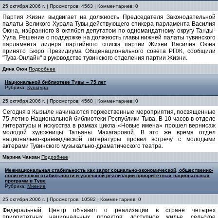
25 октября 2006 г. | Просмотров: 4563 | Комментариев: 0
Партия Жизни выдвигает на должность Председателя Законодательной
палаты Великого Хурала Тувы действующего спикера парламента Василия
Оюна, избранного 8 октября депутатом по одномандатному округу Танды-
Уула. Решение о поддержке на должность главы нижней палаты тувинского
парламента лидера партийного списка партии Жизни Василия Оюна
принято Бюро Президиума Общенационального совета РПЖ, сообщили
"Тува-Онлайн" в руководстве тувинского отделения партии Жизни.
Дина Оюн
Подробнее
Национальной библиотеке Тувы – 75 лет
Рубрика:
Культура
25 октября 2006 г. | Просмотров: 4568 | Комментариев: 0
Сегодня в Кызыле начинаются торжественные мероприятия, посвященные
75-летию Национальной библиотеки Республики Тыва. В 10 часов в отделе
литературы и искусства в рамках цикла «Новые имена» прошел вернисаж
молодой художницы Татьяны Махагаровой. В это же время отдел
национально-краеведческой литературы провел встречу с молодыми
актерами Тувинского музыкально-драматического театра.
Марина Чанзан
Подробнее
Межнациональная стабильность как залог социально-экономической, общественно-
политической стабильности и успешной реализации приоритетных национальных
программ в Туве
Рубрика:
Мнение
25 октября 2006 г. | Просмотров: 10582 | Комментариев: 0
Федеральный Центр объявил о реализации в стране четырех
приоритетных национальных проектов: доступное жилье, сельское