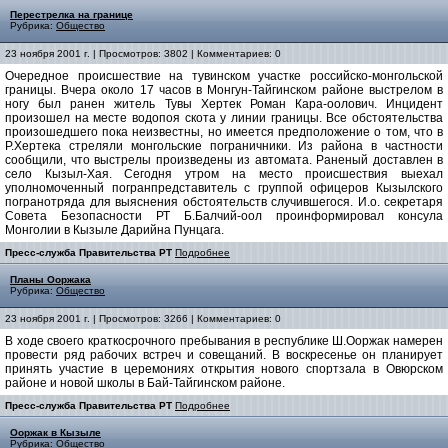
Перестрелка на границе
Рубрика:
Общество
23 ноября 2001 г. | Просмотров: 3802 | Комментариев: 0
Очередное происшествие на тувинском участке российско-монгольской
границы. Вчера около 17 часов в Монгун-Тайгинском районе выстрелом в
ногу был ранен житель Тувы Хертек Роман Кара-оолович. Инцидент
произошел на месте водопоя скота у линии границы. Все обстоятельства
произошедшего пока неизвестны, но имеется предположение о том, что в
Р.Хертека стреляли монгольские пограничники. Из района в частности
сообщили, что выстрелы произведены из автомата. Раненый доставлен в
село Кызыл-Хая. Сегодня утром на место происшествия выехал
уполномоченный погранпредставитель с группой офицеров Кызылского
погранотряда для выяснения обстоятельств случившегося. И.о. секретаря
Совета Безопасности РТ Б.Балчий-оол проинформировал консула
Монголии в Кызыле Дарийна Пунцага.
Пресс-служба Правительства РТ
Подробнее
Планы Ооржака
Рубрика:
Общество
23 ноября 2001 г. | Просмотров: 3266 | Комментариев: 0
В ходе своего краткосрочного пребывания в республике Ш.Ооржак намерен
провести ряд рабочих встреч и совещаний. В воскресенье он планирует
принять участие в церемониях открытия нового спортзала в Овюрском
районе и новой школы в Бай-Тайгинском районе.
Пресс-служба Правительства РТ
Подробнее
Ооржак в Кызыле
Рубрика:
Общество