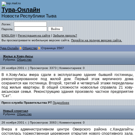
Тува-Онлайн
Новости Республики Тыва
Логин:
Пароль:
ENGLISH
|
Регистрация на сайте
|
Забыли пароль?
Вы просматриваете мобильную версию сайта.
Перейти на полную версию сайта.
Тува-Онлайн
Общество
Страница 3567
Жилье в Хову-Аксы
Рубрика:
Общество
26 ноября 2001 г. | Просмотров: 3373 | Комментариев: 0
В п.Хову-Аксы вчера сдали в эксплуатацию здание бывшей гостиницы,
реконструированное под жилой дом. Первый этаж кирпичного дома
сохранится как гостиница. Второй, третий и четвертый этажи переделаны
под жилые квартиры. В общей сложности новоселье справила 21 хову-
аксынская семья. Реконструкцию здания произвело частное предприятие
"Сат".
Пресс-служба Правительства РТ
Подробнее
Новый спортзал
Рубрика:
Общество
26 ноября 2001 г. | Просмотров: 3063 | Комментариев: 0
Вчера в административном центре Овюрского района с.Хандагайты
состоялась торжественная церемония открытия нового спортивного зала.