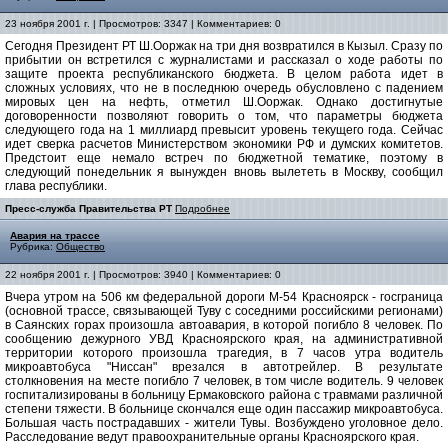
23 ноября 2001 г. | Просмотров: 3347 | Комментариев: 0
Сегодня Президент РТ Ш.Ооржак на три дня возвратился в Кызыл. Сразу по
прибытии он встретился с журналистами и рассказал о ходе работы по
защите проекта республиканского бюджета. В целом работа идет в
сложных условиях, что не в последнюю очередь обусловлено с падением
мировых цен на нефть, отметил Ш.Ооржак. Однако достигнутые
договоренности позволяют говорить о том, что параметры бюджета
следующего года на 1 миллиард превысит уровень текущего года. Сейчас
идет сверка расчетов Министерством экономики РФ и думских комитетов.
Предстоит еще немало встреч по бюджетной тематике, поэтому в
следующий понедельник я вынужден вновь вылететь в Москву, сообщил
глава республики.
Пресс-служба Правительства РТ
Подробнее
Авария на трассе
Рубрика:
Общество
22 ноября 2001 г. | Просмотров: 3940 | Комментариев: 0
Вчера утром на 506 км федеральной дороги М-54 Красноярск - госграница
(основной трассе, связывающей Туву с соседними российскими регионами)
в Саянских горах произошла автоавария, в которой погибло 8 человек. По
сообщению дежурного УВД Красноярского края, на административной
территории которого произошла трагедия, в 7 часов утра водитель
микроавтобуса "Ниссан" врезался в автотрейлер. В результате
столкновения на месте погибло 7 человек, в том числе водитель. 9 человек
госпитализированы в больницу Ермаковского района с травмами различной
степени тяжести. В больнице скончался еще один пассажир микроавтобуса.
Большая часть пострадавших - жители Тувы. Возбуждено уголовное дело.
Расследование ведут правоохранительные органы Красноярского края.