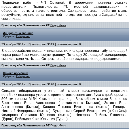
Подрядчик работ - ЧП Ортеней. В церемонии приняли участие
представители Правительства РТ, местной администрации и
общественности, а также строители. Ожидалось также прибытие главы
республики, однако из-за нелетной погоды его поездка в Хандагайты не
состоялась.
Пресс-служба Правительства РТ
Подробнее
Инцидент на границе
Рубрика:
Общество
23 ноября 2001 г. | Просмотров: 3319 | Комментариев: 0
Вчера российские пограничники заметили следы перегона табуна лошадей
через российско-монгольскую границу. По следу 20 лошадей милиционеры
вышли в село Ак-Чыраа Овюрского района и задержали подозреваемого.
Пресс-служба Правительства РТ
Подробнее
Списко погибших
Рубрика:
Общество
23 ноября 2001 г. | Просмотров: 3178 | Комментариев: 0
Сегодня обнародован уточненный список пассажиров и водителя,
погибших позавчера утром во время столкновения автобуса с трейлером на
506 км трассы М-54 Кызыл - госграница. В скорбном списке 8 человек.
Бортникова Вера Алексеевна (проживала в Кызыле), Зотова Вера
Анатольевна (Кызыл), Килина Татьяна Викторовна (Кызыл), Голицын
Николай Федорович (Кызыл), Бутаровкин Сергей Викторович (п.Каа-Хем),
Федорова Светлана Юрьевна (Кызыл), Неверова Любовь Яковлевна
(Туран), Бейсадзе Кахи Юрьевич (Туран).
Пресс-служба Правительства РТ
Подробнее