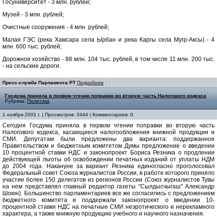
Госуниверситет - 3 млн. рублей;
Музей - 3 млн. рублей;
Очистные сооружения - 4 млн. рублей;
Малая ГЭС (река Хамсара села Ырбан и река Каргы села Мугр-Аксы) - 4
млн. 600 тыс. рублей;
Дорожное хозяйство - 88 млн. 104 тыс. рублей, в том числе 11 млн. 200 тыс.
- на сельские дороги.
Пресс-служба Парламента РТ
Подробнее
Госдума приняла в первом чтении поправки во вторую часть Налогового кодекса
Рубрика:
Политика
1 ноября 2001 г. | Просмотров: 3444 | Комментариев: 0
Сегодня Госдума приняла в первом чтении поправки во вторую часть
Налогового кодекса, касающиеся налогообложения книжной продукции и
СМИ. Депутатам были предложены два варианта: поддержанное
Правительством и бюджетным комитетом Думы предложение о введении
10 процентной ставки НДС и законопроект Бориса Резника о продлении
действующей льготы об освобождении печатных изданий от уплаты НДМ
до 2004 года. Накануне за вариант Резника единогласно проголосовал
Федеральный совет Союза журналистов России, в работе которого приняло
участие более 150 делегатов из регионов России (Союз журналистов Тувы
на нем представлял главный редактор газеты "Сылдысчыгаш" Александр
Шоюн). Большинство парламентариев все же согласились с предложением
бюджетного комитета и поддержали законопроект о введении 10-
процентной ставки НДС на печатные СМИ неэротического и нерекламного
характера, а также книжную продукцию учебного и научного назначения.