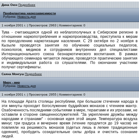
Дина Оюн
Подробнее
Профилактика наркозависимости
Рубрика:
Новость дня
1 ноября 2001 г. | Просмотров: 2963 | Комментариев: 0
Тува - считающаяся одной из неблагополучных в Сибирском регионе в
отношении наркопотребления и наркопроизводства, приступила к мерам
по преодолению наркотизации населения. С 29 октября по 2 ноября в
Кызыле проводятся занятия по обучению социальных педагогов,
психологов, медиков и сотрудников внутренних дел специалистами
Интернационального союза безнаркотического воспитания. В рамках
обучающего семинара читаются лекции, проводятся практические занятия
и индивидуальная работа со слушателями. По окончании участники
получат сертификаты.
Саяна Монгуш
Подробнее
Миру - мир
Рубрика:
Новость дня
1 ноября 2001 г. | Просмотров: 2955 | Комментариев: 0
На площади Арата столицы республики, при большом стечении народа в
эти минуты проходит богослужение буддийских монахов с чтением мантр.
Озабоченность последними событиями в мире, терактами и их угрозами, не
оставили в стороне священнослужителей. "За укрепление дружбы между
народами и странами" - основная идея этой акции. Температура воздуха
минус три градуса и вечернее время (чтение продлится до 19 часов) не
повлияли на решимость монахов (одетых лишь в легкие традиционные
одеяния), пробудить созидательные силы добра и очистить сознание
людей.