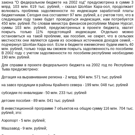
закона "О федеральном бюджете на 2002 год" предусмотрена в сумме 3
млрд. 103 млн. 619 тыс. рублей, - сказал Шолбан Кара-оол, продолжает
волновать проблема задолженности по индексации заработной платы
бюджетникам. Сегодня она составляет 97 млн. рублей, а с учетом того, что в
следующем году также будет проводиться индексация, нам потребуется
450 млн. рублей. По словам министра финансов республики Марии Нурсат,
суммы 103 млн. рублей, предусмотренных в проекте бюджета, хватит
покрыть только 11% предстоящей индексации. Отдельно можно
остановиться на такой проблеме, как пособия, не секрет, что в сельских
местностях они являются одним из основных источников доходов семей, -
подчеркнул Шолбан Кара-оол. Если в бюджете ежемесячно будем иметь 40
млн. рублей, только тогда мы сможем покрыть задолженность по пособиям.
В 2002 году с учетом задолженности по пособиям республике необходимо
190 млн. рублей.
Для справки в проекте федерального бюджета на 2002 год по Республике
Тыва предусмотрено:
Дотация на выравнивание региона - 2 млрд. 904 млн. 571 тыс. рублей
на завоз продукции в районы Крайнего севера - 199 млн. 048 тыс. рублей
субсидии по инвалидам - 50 млн. 233 тыс. рублей
детские пособия - 89 млн. 041 тыс. рублей
В инвестиционной программе 7 объектов на общую сумму 116 млн. 704 тыс.
рублей, это:
Аэропорт - 5 млн. рублей;
Машзавод - 9 млн. рублей;