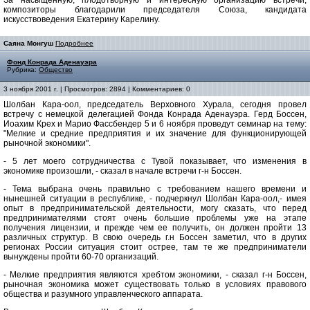
За насыщенную, плодотворную и интересную организацию встречи,
композиторы благодарили председателя Союза, кандидата
искусствоведения Екатерину Карелину.
Саяна Монгуш
Подробнее
Фонд Конрада Аденауэра
Рубрика:
Общество
3 ноября 2001 г. | Просмотров: 2894 | Комментариев: 0
Шолбан Кара-оол, председатель Верховного Хурала, сегодня провел
встречу с немецкой делегацией Фонда Конрада Аденауэра. Герд Боссен,
Иоахим Крех и Марио Фассбендер 5 и 6 ноября проведут семинар на тему:
"Мелкие и средние предприятия и их значение для функционирующей
рыночной экономики".
- 5 лет моего сотрудничества с Тувой показывает, что изменения в
экономике произошли, - сказал в начале встречи г-н Боссен.
- Тема выбрана очень правильно с требованием нашего времени и
нынешней ситуации в республике, - подчеркнул Шолбан Кара-оол,- имея
опыт в предпринимательской деятельности, могу сказать, что перед
предпринимателями стоят очень большие проблемы уже на этапе
получения лицензии, и прежде чем ее получить, он должен пройти 13
различных структур. В свою очередь г.н Боссен заметил, что в других
регионах России ситуация стоит острее, там те же предприниматели
вынуждены пройти 60-70 организаций.
- Мелкие предприятия являются хребтом экономики, - сказал г-н Боссен,
рыночная экономика может существовать только в условиях правового
общества и разумного управленческого аппарата.