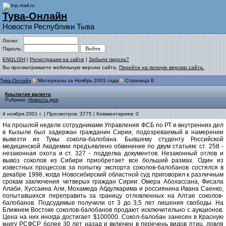
Тува-Онлайн
Новости Республики Тыва
Логин:
Пароль:
ENGLISH
|
Регистрация на сайте
|
Забыли пароль?
Вы просматриваете мобильную версию сайта.
Перейти на полную версию сайта.
Тува-Онлайн
Материалы за Ноябрь 2001 года
Страница 8
Крылатая валюта
Рубрика:
Новость дня
4 ноября 2001 г. | Просмотров: 3775 | Комментариев: 0
На прошлой неделе сотрудниками Управления ФСБ по РТ и внутренних дел
в Кызыле был задержан гражданин Сирии, подозреваемый в намерении
вывезти из Тувы сокола-балобана. Бывшему студенту Российской
медицинской Академии предъявлено обвинение по двум статьям: ст. 258 -
незаконная охота и ст. 327 - подделка документов. Незаконный отлов и
вывоз соколов из Сибири приобретает все больший размах. Один из
известных процессов за попытку экспорта соколов-балобанов состялся в
декабре 1998, когда Новосибирский областной суд приговорил к различным
срокам заключения четверых граждан Сирии: Омера Абохассана, Фисала
Алаби, Хуссаина Али, Мохамеда Абдулкарима и россиянина Ивана Саенко,
попытавшихся переправить за границу отловленных на Алтае соколов-
балобанов. Подсудимые получили от 3 до 3,5 лет лишения свободы. На
Ближнем Востоке соколов-балобанов продают исключительно с аукционов.
Цена на них иногда достигает $100000. Сокол-балобан занесен в Красную
книгу РСФСР более 30 лет назад и включен в перечень видов птиц, ловля