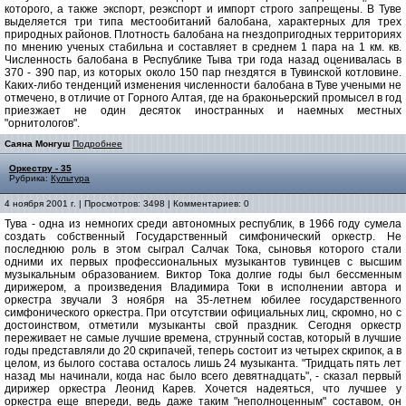
которого, а также экспорт, реэкспорт и импорт строго запрещены. В Туве
выделяется три типа местообитаний балобана, характерных для трех
природных районов. Плотность балобана на гнездопригодных территориях
по мнению ученых стабильна и составляет в среднем 1 пара на 1 км. кв.
Численность балобана в Республике Тыва три года назад оценивалась в
370 - 390 пар, из которых около 150 пар гнездятся в Тувинской котловине.
Каких-либо тенденций изменения численности балобана в Туве учеными не
отмечено, в отличие от Горного Алтая, где на браконьерский промысел в год
приезжает не один десяток иностранных и наемных местных
"орнитологов".
Саяна Монгуш
Подробнее
Оркестру - 35
Рубрика:
Культура
4 ноября 2001 г. | Просмотров: 3498 | Комментариев: 0
Тува - одна из немногих среди автономных республик, в 1966 году сумела
создать собственный Государственный симфонический оркестр. Не
последнюю роль в этом сыграл Салчак Тока, сыновья которого стали
одними их первых профессиональных музыкантов тувинцев с высшим
музыкальным образованием. Виктор Тока долгие годы был бессменным
дирижером, а произведения Владимира Токи в исполнении автора и
оркестра звучали 3 ноября на 35-летнем юбилее государственного
симфонического оркестра. При отсутствии официальных лиц, скромно, но с
достоинством, отметили музыканты свой праздник. Сегодня оркестр
переживает не самые лучшие времена, струнный состав, который в лучшие
годы представляли до 20 скрипачей, теперь состоит из четырех скрипок, а в
целом, из былого состава осталось лишь 24 музыканта. "Тридцать пять лет
назад мы начинали, когда нас было всего девятнадцать", - сказал первый
дирижер оркестра Леонид Карев. Хочется надеяться, что лучшее у
оркестра еще впереди, ведь даже таким "неполноценным" составом, он