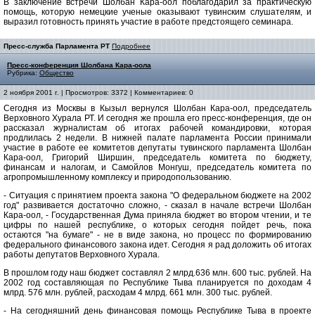
В заключение встречи Шолбан Кара-оол поблагодарил за практическую
помощь, которую немецкие ученые оказывают тувинским слушателям, и
выразил готовность принять участие в работе предстоящего семинара.
Пресс-служба Парламента РТ
Подробнее
Пресс-конференция Шолбана Кара-оола
Рубрика:
Общество
2 ноября 2001 г. | Просмотров: 3372 | Комментариев: 0
Сегодня из Москвы в Кызыл вернулся Шолбан Кара-оол, председатель
Верховного Хурала РТ. И сегодня же прошла его пресс-конференция, где он
рассказал журналистам об итогах рабочей командировки, которая
продлилась 2 недели. В нижней палате парламента России принимали
участие в работе ее комитетов депутаты тувинского парламента Шолбан
Кара-оол, Григорий Ширшин, председатель комитета по бюджету,
финансам и налогам, и Самойлов Монгуш, председатель комитета по
агропромышленному комплексу и природопользованию.
- Ситуация с принятием проекта закона "О федеральном бюджете на 2002
год" развивается достаточно сложно, - сказал в начале встречи Шолбан
Кара-оол, - Государственная Дума приняла бюджет во втором чтении, и те
цифры по нашей республике, о которых сегодня пойдет речь, пока
остаются "на бумаге" - не в виде закона, но процесс по формированию
федерального финансового закона идет. Сегодня я рад доложить об итогах
работы депутатов Верховного Хурала.
В прошлом году наш бюджет составлял 2 млрд.636 млн. 600 тыс. рублей. На
2002 год составляющая по Республике Тыва планируется по доходам 4
млрд. 576 млн. рублей, расходам 4 млрд. 661 млн. 300 тыс. рублей.
- На сегодняшний день финансовая помощь Республике Тыва в проекте