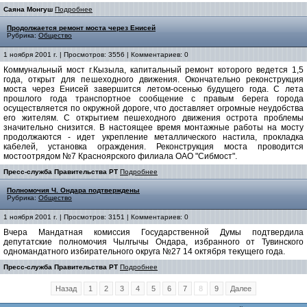
Саяна Монгуш
Подробнее
Продолжается ремонт моста через Енисей
Рубрика:
Общество
1 ноября 2001 г. | Просмотров: 3556 | Комментариев: 0
Коммунальный мост г.Кызыла, капитальный ремонт которого ведется 1,5
года, открыт для пешеходного движения. Окончательно реконструкция
моста через Енисей завершится летом-осенью будущего года. С лета
прошлого года транспортное сообщение с правым берега города
осуществляется по окружной дороге, что доставляет огромные неудобства
его жителям. С открытием пешеходного движения острота проблемы
значительно снизится. В настоящее время монтажные работы на мосту
продолжаются - идет укрепление металлического настила, прокладка
кабелей, установка ограждения. Реконструкция моста проводится
мостоотрядом №7 Красноярского филиала ОАО "Сибмост".
Пресс-служба Правительства РТ
Подробнее
Полномочия Ч. Ондара подтверждены
Рубрика:
Общество
1 ноября 2001 г. | Просмотров: 3151 | Комментариев: 0
Вчера Мандатная комиссия Государственной Думы подтвердила
депутатские полномочия Чылгычы Ондара, избранного от Тувинского
одномандатного избирательного округа №27 14 октября текущего года.
Пресс-служба Правительства РТ
Подробнее
Назад
1
2
3
4
5
6
7
8
9
Далее