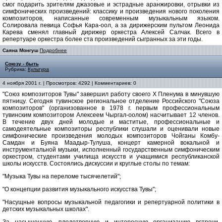
смог подарить зрителям джазовые и эстрадные аранжировки, отрывки из
симфонических произведений: классику и произведения нового поколения
композиторов, написанные современным музыкальным языком.
Солировала певица Софья Кара-оол, а за дирижерским пультом Леонида
Карева сменял главный дирижер оркестра Алексей Салчак. Всего в
репертуаре оркестра более ста произведений сыгранных за эти годы.
Саяна Монгуш
Подробнее
Союзу - быть
Рубрика:
Культура
4 ноября 2001 г. | Просмотров: 4292 | Комментариев: 0
"Союз композиторов Тувы" завершил работу своего Х Пленума в минувшую
пятницу. Сегодня тувинское региональное отделение Российского "Союза
композиторов" (организованное в 1978 г. первым профессиональным
тувинским композитором Алексеем Чыргал-оолом) насчитывает 12 членов.
В течение двух дней молодые и маститые, профессиональные и
самодеятельные композиторы республики слушали и оценивали новые
симфонические произведения молодых композиторов Чойганы Комбу-
Самдан и Буяна Маадыр-Тулуша, концерт камерной вокальной и
инструментальной музыки, исполненный государственным симфоническим
оркестром, студентами училища искусств и учащимися республиканской
школы искусств. Состоялись дискуссии и круглые столы по темам:
"Музыка Тувы на переломе тысячелетий";
"О концепции развития музыкального искусства Тувы";
"Насущные вопросы музыкальной педагогики и репертуарной политики в
детских музыкальных школах".