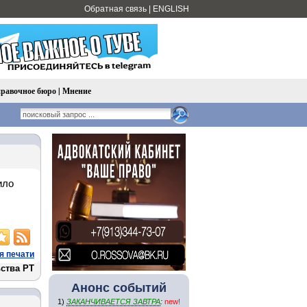
Обратная связь
|
ENGLISH
равочное бюро
|
Мнение
ило
я печати
ства РТ
Анонс событий
1)
ЗАКАНЧИВАЕТСЯ ЗАВТРА
:
new!