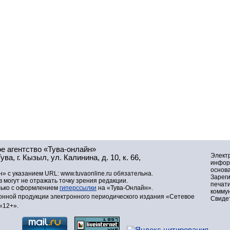
е агентство «Тува-онлайн»
Элект
а, г. Кызыл, ул. Калинина, д. 10, к. 66,
инфор
основа
» с указанием URL: www.tuvaonline.ru обязательна.
Зарег
могут не отражать точку зрения редакции.
печат
лько с оформлением
гиперссылки
на «Тува-Онлайн».
комму
нной продукции электронного периодического издания «Сетевое
Свидет
«12+».