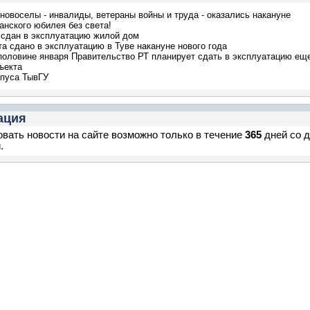
новоселы - инвалиды, ветераны войны и труда - оказались накануне
анского юбилея без света!
сдан в эксплуатацию жилой дом
та сдано в эксплуатацию в Туве накануне нового года
половине января Правительство РТ планирует сдать в эксплуатацию ещ
ъекта
пуса ТывГУ
ация
вать новости на сайте возможно только в течение
365
дней со 
.