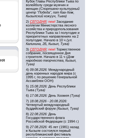
Кубок Главы Республики Тыва по
волейболу среди мужчин и
женщин
(Спортивно-культурный
центр "Победа", пгт Каа-Хем,
Кызылский кожуун, Тыва)
2)
СЕГОДНЯ
:
new!
Заседание
е
коллегии Министерства лесного
хозяйства и природопользования
Республики Тыва за I полугодие и
приоритетных направлениях на 2
полугодие. Начало в 10 ч
(ул.
Калинина, 2Б, Кызыл, Тува)
3)
СЕГОДНЯ
:
new!
Торжественное
собрание, посвященное Дня
строителя. Начало в 11 ч
(Дом
дня
народного творчества, Кызыл,
Тува)
4)
09.08.2026:
Международный
день коренных народов мира (с
1995 г, по решению Генеральной
Ассамблеи ООН)
5)
15.08.2026:
День Республики
Тыва
(Тува)
6)
17.08.2026:
День Хоомея
(Тува)
7)
18.08.2026 - 20.08.2026:
Четвертый международный
буддийский форум
(Кызыл, Тува)
8)
22.08.2026:
День
Государственного флага
Российской Федерации (с 1994 г.)
9)
27.08.2026:
45 лет (1981) назад
в Кызыле состоялся первый
республиканский фестиваль