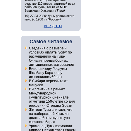
хоомея, в котором приняли
участие 110 представителей всех
районов Тувы, гости из МНР,
Башкирии, Хакасии.
(Тува)
10)
27.08.2026:
День российского
кино (с 1980 г.)
(Россия)
все даты
Самое читаемое
Сведения о размере и
условиях оплаты услуг по
размещению на Тува-
Онлайн предвыборных
агитационных материалов
Вице-спикеру Госдумы
Шолбану Кара-оолу
исполнилось 60 лет
В Сибири пересчитают
манулов
В Аргентине в рамках
Международной
скульптурной биеннале
отметили 150-летие со дня
рождения Степана Эрьзи
Жители Тувы считают, что
на набережной Кызыла
должна быть скульптура
снежного барса
Уроженец Тувы космонавт
Кирилл Песков стал Героем