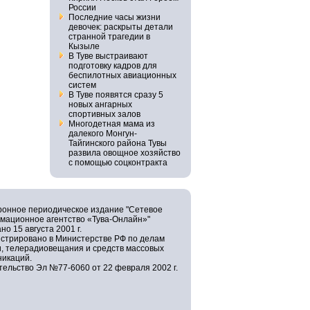
России
Последние часы жизни
девочек: раскрыты детали
странной трагедии в
Кызыле
В Туве выстраивают
подготовку кадров для
беспилотных авиационных
систем
В Туве появятся сразу 5
новых ангарных
спортивных залов
Многодетная мама из
далекого Монгун-
Тайгинского района Тувы
развила овощное хозяйство
с помощью соцконтракта
ронное периодическое издание "Сетевое
мационное агентство «Тува-Онлайн»"
но 15 августа 2001 г.
истрировано в Министерстве РФ по делам
и, телерадиовещания и средств массовых
никаций.
ельство Эл №77-6060 от 22 февраля 2002 г.