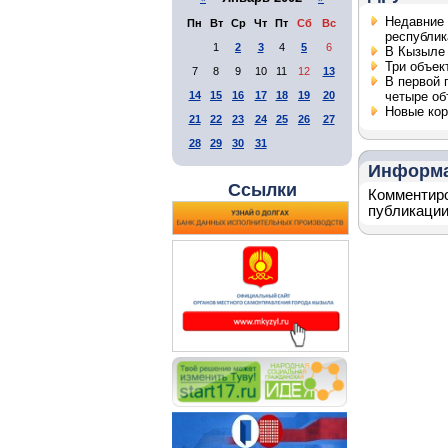
Недавние 
Пн
Вт
Ср
Чт
Пт
Сб
Вс
республик
1
2
3
4
5
6
В Кызыле 
Три объек
7
8
9
10
11
12
13
В первой 
14
15
16
17
18
19
20
четыре об
Новые кор
21
22
23
24
25
26
27
28
29
30
31
Информ
Ссылки
Комментиро
публикации