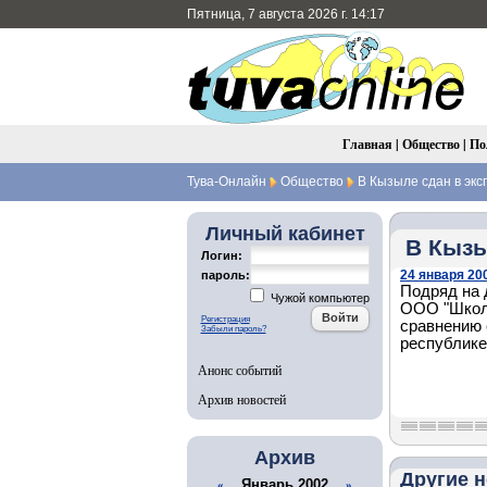
Пятница, 7 августа 2026 г. 14:17
Главная
|
Общество
|
По
Тува-Онлайн
Общество
В Кызыле сдан в эк
Личный кабинет
В Кызы
Логин:
24 января 200
пароль:
Подряд на 
Чужой компьютер
ООО "Школь
Регистрация
сравнению 
Забыли пароль?
республике 
Анонс событий
Архив новостей
Архив
Другие н
Январь 2002
«
»