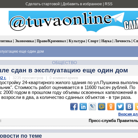
Сделать стартовой
|
Добавить в избранное
|
RSS
литика
|
Экономика
|
Право/Криминал
|
Культура
|
Спорт
|
Наука
|
Личность
|
Сп
сплуатацию еще один дом
ОБЩЕСТВО
ле сдан в эксплуатацию еще один дом
2 г.
| 3235 просмотров | 0 комментариев
достройку 24-квартирного жилого здания по ул.Пушкина выполн
ник". Стоимость работ оценивается в 11600 тысяч рублей. По
с 2000 годом в прошлом году объемы освоенных капвложений в
возросли в два, а количество сданных объектов - в три раза.
Версия дл
Пресс-служба Правитель
овости по теме