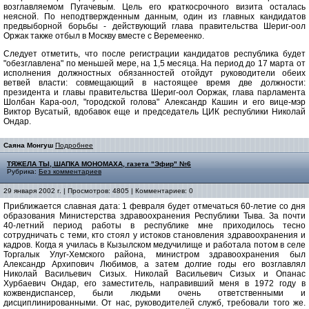
возглавляемом Пугачевым. Цель его краткосрочного визита осталась
неясной. По неподтвержденным данным, один из главных кандидатов
предвыборной борьбы - действующий глава правительства Шериг-оол
Оржак также отбыл в Москву вместе с Веремеенко.
Следует отметить, что после регистрации кандидатов республика будет
"обезглавлена" по меньшей мере, на 1,5 месяца. На период до 17 марта от
исполнения должностных обязанностей отойдут руководители обеих
ветвей власти: совмещающий в настоящее время две должности:
президента и главы правительства Шериг-оол Ооржак, глава парламента
Шолбан Кара-оол, "городской голова" Александр Кашин и его вице-мэр
Виктор Вусатый, вдобавок еще и председатель ЦИК республики Николай
Ондар.
Саяна Монгуш
Подробнее
ТЯЖЕЛА ТЫ, ШАПКА МОНОМАХА, газета "Эфир" №6
Рубрика:
Без комментариев
29 января 2002 г. | Просмотров: 4805 | Комментариев: 0
Приближается славная дата: 1 февраля будет отмечаться 60-летие со дня
образования Министерства здравоохранения Республики Тыва. За почти
40-летний период работы в республике мне приходилось тесно
сотрудничать с теми, кто стоял у истоков становления здравоохранения и
кадров. Когда я училась в Кызылском медучилище и работала потом в селе
Торгалык Улуг-Хемского района, министром здравоохранения был
Александр Архипович Любимов, а затем долгие годы его возглавлял
Николай Васильевич Сизых. Николай Васильевич Сизых и Опанас
Хурбаевич Ондар, его заместитель, направивший меня в 1972 году в
кожвендиспансер, были людьми очень ответственными и
дисциплинированными. От нас, руководителей служб, требовали того же.