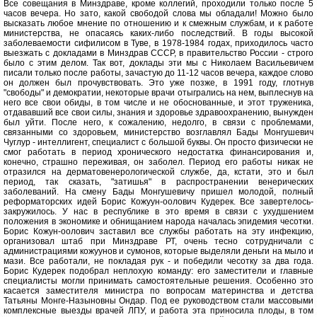
Все совещания в Минздраве, кроме коллегий, проходили только после 5
часов вечера. Но зато, какой свободой слова мы обладали! Можно было
высказать любое мнение по отношению и к смежным службам, и к работе
министерства, не опасаясь каких-либо последствий. В годы высокой
заболеваемости сифилисом в Туве, в 1978-1984 годах, приходилось часто
выезжать с докладами в Минздрав СССР, в правительство России - строго
было с этим делом. Так вот, доклады эти мы с Николаем Васильевичем
писали только после работы, зачастую до 11-12 часов вечера, каждое слово
он должен был прочувствовать. Это уже позже, в 1991 году, глотнув
"свободы" и демократии, некоторые врачи отыгрались на нем, выплеснув на
него все свои обиды, в том числе и не обоснованные, и этот труженика,
отдававший все свои силы, знания и здоровье здравоохранению, вынужден
был уйти. После него, к сожалению, недолго, в связи с проблемами,
связанными со здоровьем, министерство возглавлял Бады Монгушевич
Чуглур - интеллигент, специалист с большой буквы. Он просто физически не
смог работать в период хронического недостатка финансирования и,
конечно, страшно переживая, он заболел. Период его работы никак не
отразился на дерматовенерологической службе, да, кстати, это и был
период, так сказать, "затишья" в распространении венерических
заболеваний. На смену Бады Монгушевичу пришел молодой, полный
реформаторских идей Борис Кожуун-оолович Кудерек. Все завертелось-
закружилось. У нас в республике в это время в связи с ухудшением
положения в экономике и обнищанием народа началась эпидемия чесотки.
Борис Кожун-оолович заставил все службы работать на эту инфекцию,
организовал штаб при Минздраве РТ, очень тесно сотрудничали с
администрациями кожуунов и сумонов, которые выделяли деньги на мыло и
мази. Все работали, не покладая рук - и победили чесотку за два года.
Борис Кудерек подобрал неплохую команду: его заместители и главные
специалисты могли принимать самостоятельные решения. Особенно это
касается заместителя министра по вопросам материнства и детства
Татьяны Монге-Назыновны Ондар. Под ее руководством стали массовыми
комплексные выезды врачей ЛПУ, и работа эта приносила плоды, в том