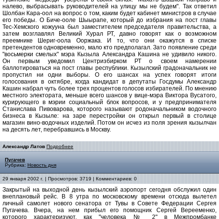
налево, выбрасывать руководителей на улицу мы не будем". Так ответил
Шолбан Кара-оол на вопрос о том, каким будет кабинет министров в случае
его победы. О Биче-ооле Шыырапе, который до избрания на пост главы
Тес-Хемского кожууна был заместителем председателя правительства, а
затем возглавлял Великий Хурал РТ, давно говорят как о возможном
преемнике Шериг-оола Ооржака. И то, что они окажутся в списке
претендентов одновременно, мало кто предполагал. Зато появление среди
"восьмерки смелых" мэра Кызыла Александра Кашина не удивило никого.
Он первым уведомил Центризбирком РТ о своем намерении
баллотироваться на пост главы республики. Кызылский градоначальник не
пропустил ни одни выборы. О его шансах на успех говорят итоги
голосования в октябре, когда кандидат в депутаты Госдумы Александр
Кашин набрал чуть более трех процентов голосов избирателей. По мнению
местного электората, меньше всего шансов у вице-мэра Виктора Вусатого,
курирующего в мэрии социальный блок вопросов, и у предпринимателя
Станислава Пивоварова, которого называют родоначальником водочного
бизнеса в Кызыле: на заре перестройки он открыл первый в столице
магазин вино-водочных изделий. Потом он исчез из поля зрения кызылчан
на десять лет, перебравшись в Москву.
Александр Латов
Подробнее
Пугачев
Рубрика:
Новость дня
29 января 2002 г. | Просмотров: 3719 | Комментариев: 0
Закрытый на выходной день кызылский аэропорт сегодня обслужил один
внеплановый рейс. В 8 утра по московскому времени отсюда вылетел
личный самолет нового сенатора от Тувы в Совете Федерации Сергея
Пугачева. Вчера, на нем прибыл его помощник Сергей Верееменко,
которого характеризуют, как "человека № 2" в Межпромбанке