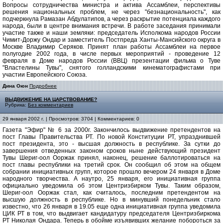
Вопросы сотрудничества министра и актива Ассамблеи, перспективы
решения национальных проблем, не через "безнациональность", как
подчеркнула Рамазан Абдулатипов, а через раскрытие потенциала каждого
народа, были в центре внимания встречи. В работе заседания принимали
участие также и наши земляки: председатель Исполкома народов России
Чимит-Доржу Ондар и заместитель Постпреда Ханты-Мансийского округа в
Москве Владимир Серяков. Принят план работы Ассамблеи на первое
полугодие 2002 года, в числе первых мероприятий - проведение 12
февраля в Доме народов России (ВВЦ) презентации фильма о Туве
"Властелины Тувы", снятого голландскими кинематографистами при
участии Европейского Союза.
Дина Оюн
Подробнее
ВЫДВИЖЕНИЕ НА ЦАРСТВОВАНИЕ?
Рубрика:
Без комментариев
29 января 2002 г. | Просмотров: 3704 | Комментариев: 0
Газета "Эфир" № 6 за 2000г. Закончилось выдвижение претендентов на
пост Главы Правительства РТ. По новой Конституции РТ, упразднившей
пост президента, это - высшая должность в республике. За сутки до
завершения отведенных законом сроков ныне действующий президент
Тувы Шериг-оол Ооржак принял, наконец, решение баллотироваться на
пост главы республики на третий срок. Он сообщил об этом на общем
собрании инициативных групп, которое прошло вечером 24 января в Доме
народного творчества. А наутро, 25 января, его инициативная группа
официально уведомила об этом Центризбирком Тувы. Таким образом,
Шериг-оол Ооржак стал, как считалось, последним претендентом на
высшую должность в республике. Но в минувший понедельник стало
известно, что 26 января в 19.05 еще одна инициативная группа уведомила
ЦИК РТ в том, что выдвигает кандидатуру председателя Центризбиркома
РТ Николая Ондара. Теперь в обойме изъявивших желание побороться за