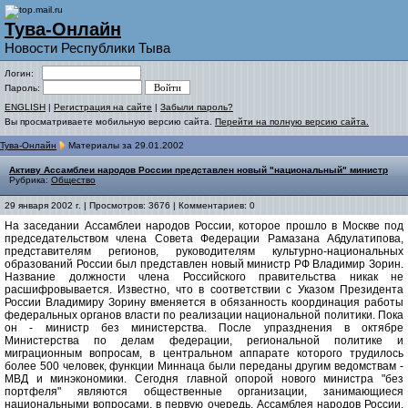
Тува-Онлайн
Новости Республики Тыва
Логин:
Пароль:
ENGLISH
|
Регистрация на сайте
|
Забыли пароль?
Вы просматриваете мобильную версию сайта.
Перейти на полную версию сайта.
Тува-Онлайн
Материалы за 29.01.2002
Активу Ассамблеи народов России представлен новый "национальный" министр
Рубрика:
Общество
29 января 2002 г. | Просмотров: 3676 | Комментариев: 0
На заседании Ассамблеи народов России, которое прошло в Москве под
председательством члена Совета Федерации Рамазана Абдулатипова,
представителям регионов, руководителям культурно-национальных
образований России был представлен новый министр РФ Владимир Зорин.
Название должности члена Российского правительства никак не
расшифровывается. Известно, что в соответствии с Указом Президента
России Владимиру Зорину вменяется в обязанность координация работы
федеральных органов власти по реализации национальной политики. Пока
он - министр без министерства. После упразднения в октябре
Министерства по делам федерации, региональной политике и
миграционным вопросам, в центральном аппарате которого трудилось
более 500 человек, функции Миннаца были переданы другим ведомствам -
МВД и минэкономики. Сегодня главной опорой нового министра "без
портфеля" являются общественные организации, занимающиеся
национальными вопросами, в первую очередь, Ассамблея народов России.