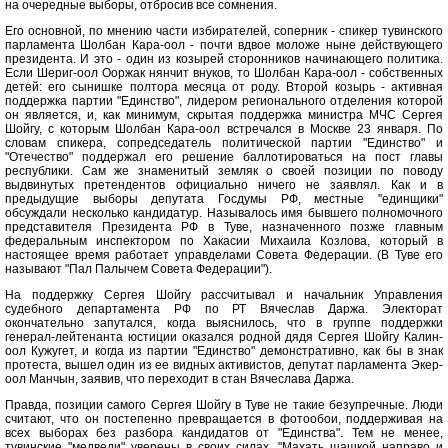
на очередные выборы, отбросив все сомнения.
Его основной, по мнению части избирателей, соперник - спикер тувинского
парламента Шолбан Кара-оол - почти вдвое моложе ныне действующего
президента. И это - один из козырей сторонников начинающего политика.
Если Шериг-оол Ооржак нянчит внуков, то Шолбан Кара-оол - собственных
детей: его сынишке полтора месяца от роду. Второй козырь - активная
поддержка партии "Единство", лидером регионального отделения которой
он является, и, как минимум, скрытая поддержка министра МЧС Сергея
Шойгу, с которым Шолбан Кара-оол встречался в Москве 23 января. По
словам спикера, сопредседатель политической партии "Единство" и
"Отечество" поддержал его решение баллотироваться на пост главы
республики. Сам же знаменитый земляк о своей позиции по поводу
выдвинутых претендентов официально ничего не заявлял. Как и в
предыдущие выборы депутата Госдумы РФ, местные "единщики"
обсуждали несколько кандидатур. Называлось имя бывшего полномочного
представителя Президента РФ в Туве, назначенного позже главным
федеральным инспектором по Хакасии Михаила Козлова, который в
настоящее время работает управделами Совета Федерации. (В Туве его
называют "Пал Палычем Совета Федерации").
На поддержку Сергея Шойгу рассчитывал и начальник Управления
судебного департамента РФ по РТ Вячеслав Даржа. Электорат
окончательно запутался, когда выяснилось, что в группе поддержки
генерал-лейтенанта юстиции оказался родной дядя Сергея Шойгу Калин-
оол Кужугет, и когда из партии "Единство" демонстративно, как бы в знак
протеста, вышел один из ее видных активистов, депутат парламента Экер-
оол Манчын, заявив, что переходит в стан Вячеслава Даржа.
Правда, позиции самого Сергея Шойгу в Туве не такие безупречные. Люди
считают, что он постепенно превращается в фотообои, поддерживая на
всех выборах без разбора кандидатов от "Единства". Тем не менее,
тувинские "медведи" уверены в своих силах. "Махать шашкой направо и