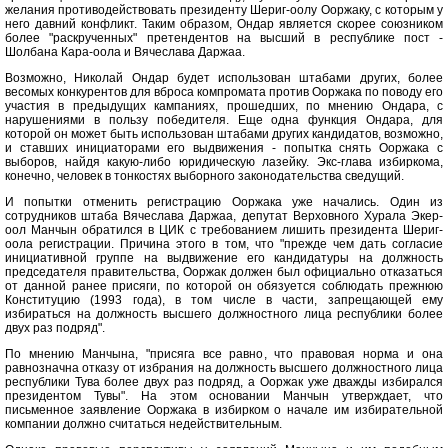
желания противодействовать президенту Шериг-оолу Ооржаку, с которым у
него давний конфликт. Таким образом, Ондар является скорее союзником
более "раскрученных" претендентов на высший в республике пост -
Шолбана Кара-оола и Вячеслава Даржаа.
Возможно, Николай Ондар будет использован штабами других, более
весомых конкурентов для вброса компромата против Ооржака по поводу его
участия в предыдущих кампаниях, прошедших, по мнению Ондара, с
нарушениями в пользу победителя. Еще одна функция Ондара, для
которой он может быть использован штабами других кандидатов, возможно,
и ставших инициаторами его выдвижения - попытка снять Ооржака с
выборов, найдя какую-либо юридическую лазейку. Экс-глава избиркома,
конечно, человек в тонкостях выборного законодательства сведущий.
И попытки отменить регистрацию Ооржака уже начались. Один из
сотрудников штаба Вячеслава Даржаа, депутат Верховного Хурала Экер-
оол Манчын обратился в ЦИК с требованием лишить президента Шериг-
оола регистрации. Причина этого в том, что "прежде чем дать согласие
инициативной группе на выдвижение его кандидатуры на должность
председателя правительства, Ооржак должен был официально отказаться
от данной ранее присяги, по которой он обязуется соблюдать прежнюю
Конституцию (1993 года), в том числе в части, запрещающей ему
избираться на должность высшего должностного лица республики более
двух раз подряд".
По мнению Манчына, "присяга все равно, что правовая норма и она
равнозначна отказу от избрания на должность высшего должностного лица
республики Тува более двух раз подряд, а Ооржак уже дважды избирался
президентом Тувы". На этом основании Манчын утверждает, что
письменное заявление Ооржака в избирком о начале им избирательной
компании должно считаться недействительным.