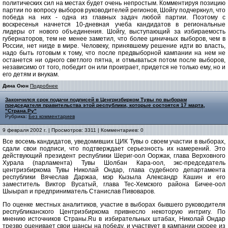
политических сил на местах будет очень непростым. Комментируя позицию
партии по вопросу выборов руководителей регионов, Шойгу подчеркнул, что
победа на них - одна из главных задач любой партии. Поэтому с
воскресенья начнется 10-дневная учеба кандидатов в региональные
лидеры от нового объединения. Шойгу, выступающий за избираемость
губернаторов, тем не менее заметил, что более циничных выборов, чем в
России, нет нигде в мире. Человеку, принявшему решение идти во власть,
надо быть готовым к тому, что после предвыборной кампании на нем не
останется ни одного светлого пятна, и отмываться потом после выборов,
независимо от того, победит он или проиграет, придется не только ему, но и
его детям и внукам.
Дина Оюн
Подробнее
Закончился срок подачи подписей в Ценгризбирком Тувы по выборам
председателя правительства этой республики, которые состоятся 17 марта,
"Страна.Ру"
Рубрика:
Без комментариев
9 февраля 2002 г. | Просмотров: 3311 | Комментариев: 0
Все восемь кандидатов, уведомивших ЦИК Тувы о своем участии в выборах,
сдали свои подписи, что подтверждает серьезность их намерений. Это
действующий президент республики Шериг-оол Ооржак, глава Верховного
Хурала (парламента) Тувы Шолбан Кара-оол, экс-председатель
центризбиркома Тувы Николай Ондар, глава судебного департамента
республики Вячеслав Даржаа, мэр Кызыла Александр Кашин и его
заместитель Виктор Вусатый, глава Тес-Хемского района Бичее-оол
Шыырап и предприниматель Станислав Пивоваров.
По оценке местных аналитиков, участие в выборах бывшего руководителя
республиканского Центризбиркома привнесло некоторую интригу. По
мнению источников Страны.Ru в избирательных штабах, Николай Ондар
трезво оценивает свои шансы на победу, и участвует в кампании скорее из