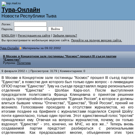
Тува-Онлайн
Новости Республики Тыва
Логин:
Пароль:
ENGLISH
|
Регистрация на сайте
|
Забыли пароль?
Вы просматриваете мобильную версию сайта.
Перейти на полную версию сайта.
Тува-Онлайн
Материалы за 09.02.2002
В Москве в Концертном зале гостиницы "Космос" прошел III съезд партии
"Единство"
Рубрика:
Политика
9 февраля 2002 г. | Просмотров: 3179 | Комментариев: 0
В Москве в Концертном зале гостиницы "Космос" прошел III съезд партии
"Единство", в повестке дня которого был только один вопрос - о ликвидации
ОПОО партии "Единство". Туву на съезде представлял лидер регионального
отделения "Единства" - Шолбан Кара-оол. После выступления
председателя политсовета Франца Клинцевича о принятом решении
создать трехпартийное объединение "Единая Россия", в которое и должны
влиться бывшие члены "Отечества", "Единства", "Всей России", прений не
возникло. Голосование проходило в отсутствии журналистов, но его
итогами позднее на брифинге с журналистами поделился Сергей Шойгу:
почти единогласно, только один против. Этот единственный голос "против"
принадлежал ему. Отвечая на вопросы журналистов, почему, он только
вздохнул: "Единство" - это, конечно, не МЧС, но все же..." Теперь вновь
создаваемой партии предстоит разбираться с региональными
отделениями. Как предсказывают многие, объединение этих трех