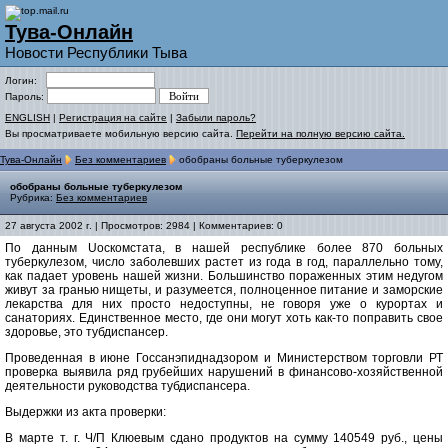
Тува-Онлайн
Новости Республики Тыва
Логин:
Пароль:
ENGLISH
|
Регистрация на сайте
|
Забыли пароль?
Вы просматриваете мобильную версию сайта.
Перейти на полную версию сайта.
Тува-Онлайн
Без комментариев
обобраны больные туберкулезом
обобраны больные туберкулезом
Рубрика:
Без комментариев
27 августа 2002 г. | Просмотров: 2984 | Комментариев: 0
По данным Uоскомстата, в нашей республике более 870 больных
туберкулезом, число заболевших растет из года в год, параллельно тому,
как падает уровень нашей жизни. Большинство пораженных этим недугом
живут за гранью нищеты, и разумеется, полноценное питание и заморские
лекарства для них просто недоступны, не говоря уже о курортах и
санаториях. Единственное место, где они могут хоть как-то поправить свое
здоровье, это тубдиспансер.
Проведенная в июне Госсанэпиднадзором и Министерством торговли РТ
проверка выявила ряд грубейших нарушений в финансово-хозяйственной
деятельности руководства тубдиспансера.
Выдержки из акта проверки:
В марте т. г. Ч/П Клюевым сдано продуктов на сумму 140549 руб., цены