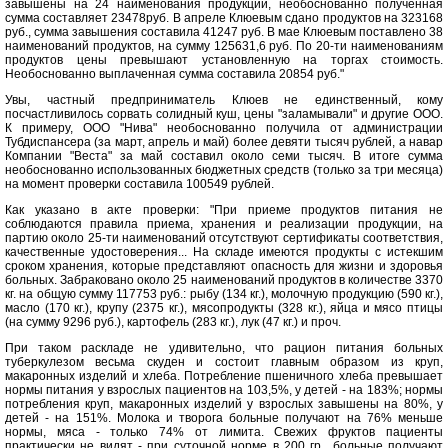
завышены на 24 наименования продукции, необоснованно полученная
сумма составляет 23478руб. В апреле Клюевым сдано продуктов на 323168
руб., сумма завышения составила 41247 руб. В мае Клюевым поставлено 38
наименований продуктов, на сумму 125631,6 руб. По 20-ти наименованиям
продуктов цены превышают установленную на торгах стоимость.
Необоснованно выплаченная сумма составила 20854 руб."
Увы, частный предприниматель Клюев не единственный, кому
посчастливилось сорвать солидный куш, цены "заламывали" и другие ООО.
К примеру, ООО "Нива" необоснованно получила от администрации
Тубдиспансера (за март, апрель и май) более девяти тысяч рублей, а навар
Компании "Веста" за май составил около семи тысяч. В итоге сумма
необоснованно использованных бюджетных средств (только за три месяца)
на момент проверки составила 100549 рублей.
Как указано в акте проверки: "При приеме продуктов питания не
соблюдаются правила приема, хранения и реализации продукции, на
партию около 25-ти наименований отсутствуют сертификаты соответствия,
качественные удостоверения... На складе имеются продукты с истекшим
сроком хранения, которые представляют опасность для жизни и здоровья
больных. Забраковано около 25 наименований продуктов в количестве 3370
кг. на общую сумму 117753 руб.: рыбу (134 кг.), молочную продукцию (590 кг.),
масло (170 кг.), крупу (2375 кг.), мясопродукты (328 кг.), яйца и мясо птицы
(на сумму 9296 руб.), картофель (283 кг.), лук (47 кг.) и проч.
При таком раскладе не удивительно, что рацион питания больных
туберкулезом весьма скуден и состоит главным образом из круп,
макаронных изделий и хлеба. Потребление пшеничного хлеба превышает
нормы питания у взрослых пациентов на 103,5%, у детей - на 183%; нормы
потребления круп, макаронных изделий у взрослых завышены на 80%, у
детей - на 151%. Молока и творога больные получают на 76% меньше
нормы, мяса - только 74% от лимита. Свежих фруктов пациенты
практически не видят - при суточной норме в 200 гр., больные получают