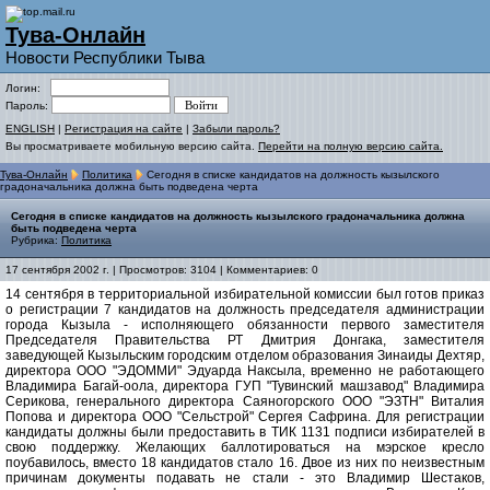
Тува-Онлайн
Новости Республики Тыва
Логин:
Пароль:
ENGLISH
|
Регистрация на сайте
|
Забыли пароль?
Вы просматриваете мобильную версию сайта.
Перейти на полную версию сайта.
Тува-Онлайн
Политика
Сегодня в списке кандидатов на должность кызылского
градоначальника должна быть подведена черта
Сегодня в списке кандидатов на должность кызылского градоначальника должна
быть подведена черта
Рубрика:
Политика
17 сентября 2002 г. | Просмотров: 3104 | Комментариев: 0
14 сентября в территориальной избирательной комиссии был готов приказ
о регистрации 7 кандидатов на должность председателя администрации
города Кызыла - исполняющего обязанности первого заместителя
Председателя Правительства РТ Дмитрия Донгака, заместителя
заведующей Кызыльским городским отделом образования Зинаиды Дехтяр,
директора ООО "ЭДОММИ" Эдуарда Наксыла, временно не работающего
Владимира Багай-оола, директора ГУП "Тувинский машзавод" Владимира
Серикова, генерального директора Саяногорского ООО "ЭЗТН" Виталия
Попова и директора ООО "Сельстрой" Сергея Сафрина. Для регистрации
кандидаты должны были предоставить в ТИК 1131 подписи избирателей в
свою поддержку. Желающих баллотироваться на мэрское кресло
поубавилось, вместо 18 кандидатов стало 16. Двое из них по неизвестным
причинам документы подавать не стали - это Владимир Шестаков,