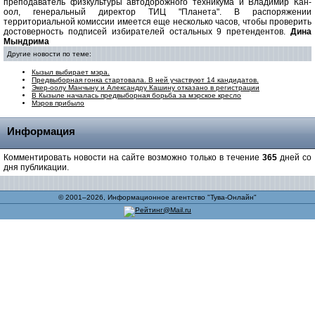
преподаватель физкультуры автодорожного техникума и Владимир Кан-
оол, генеральный директор ТИЦ "Планета". В распоряжении
территориальной комиссии имеется еще несколько часов, чтобы проверить
достоверность подписей избирателей остальных 9 претендентов.
Дина
Мындрима
Другие новости по теме:
Кызыл выбирает мэра.
Предвыборная гонка стартовала. В ней участвуют 14 кандидатов.
Экер-оолу Манчыну и Александру Кашину отказано в регистрации
В Кызыле началась предвыборная борьба за мэрское кресло
Мэров прибыло
Информация
Комментировать новости на сайте возможно только в течение
365
дней со
дня публикации.
© 2001–2026, Информационное агентство "Тува-Онлайн"