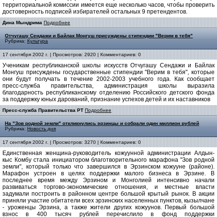
территориальной комиссии имеется еще несколько часов, чтобы проверить
достоверность подписей избирателей остальных 9 претендентов.
Дина Мындрима
Подробнее
Отчугашу Сендажи и Байлак Монгуш присуждены стипендии "Верим в тебя"
Рубрика:
Культура
17 сентября 2002 г. | Просмотров: 2920 | Комментариев: 0
Ученикам республиканской школы искусств Отчугашу Сендажи и Байлак
Монгуш присуждены государственные стипендии "Верим в тебя", которые
они будут получать в течение 2002-2003 учебного года. Как сообщает
пресс-служба правительства, администрация школы выразила
благодарность республиканскому отделению Российского детского фонда
за поддержку юных дарований, признание успехов детей и их наставников
Пресс-служба Правительства РТ
Подробнее
На "Зов родной земли" откликнулись эрзинцы и собрали один миллион рублей
Рубрика:
Новость дня
17 сентября 2002 г. | Просмотров: 3270 | Комментариев: 0
Единственная женщина-руководитель кожуунной администрации Алдын-
кыс Комбу стала инициатором благотворительного марафона "Зов родной
земли", который только что завершился в Эрзинском кожууне (районе).
Марафон устроен в целях поддержки малого бизнеса в Эрзине. В
последнее время между Эрзином и Монголией интенсивно начали
развиваться торгово-экономические отношения, и местные власти
задумали построить в районном центре большой крытый рынок. В акции
приняли участие обитатели всех эрзинских населенных пунктов, кызылчане
- уроженцы Эрзина, а также жители других кожуунов. Первый большой
взнос в 400 тысяч рублей перечислило в фонд поддержки