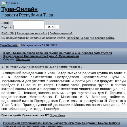
Тува-Онлайн
Новости Республики Тыва
Логин:
Пароль:
ENGLISH
|
Регистрация на сайте
|
Забыли пароль?
Вы просматриваете мобильную версию сайта.
Перейти на полную версию сайта.
Тува-Онлайн
Материалы за 17.09.2002
В Улан-Батор выехала рабочая группа во главе с и. о. первого заместителя
Председателя Правительства Тувы А. Мельниковым
Рубрика:
Общество
17 сентября 2002 г. | Просмотров: 3167 | Комментариев: 0
В минувший понедельник в Улан-Батор выехала рабочая группа во главе с
и. о. первого заместителя Председателя Правительства Тувы А.
Мельниковым для участия в Монгольском инвестиционном форуме. Форум
пройдет с 17 по 19 сентября. Помимо этого, рабочая группа, в состав
которой вошли также и.о. первого заместителя министра по инновационной
политике Э. Челоков, заместитель министра внутренних дел В. Тарыма и
представители Межпробанка Р. Максютов и А. Морозов, займется
подготовкой визита Председателя Правительства республики Ш. Ооржака в
Улан-Батор. Приезд тувинской делегации в Монголию запланирован на 30
сентября и продлится до 1 октября.
Пресс-служба Правительства РТ
Подробнее
Ученикам республиканской школы искусств Отчугашу Сендажи и Байлак Монгуш
присуждены государственные стипендии