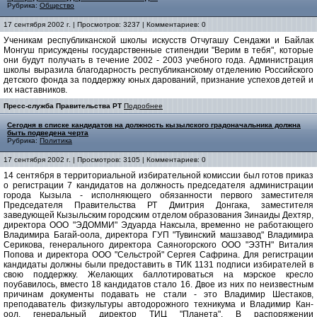
Рубрика:
Общество
17 сентября 2002 г. | Просмотров: 3237 | Комментариев: 0
Ученикам республиканской школы искусств Отчугашу Сендажи и Байлак
Монгуш присуждены государственные стипендии "Верим в тебя", которые
они будут получать в течение 2002 - 2003 учебного года. Администрация
школы выразила благодарность республиканскому отделению Российского
детского фонда за поддержку юных дарований, признание успехов детей и
их наставников.
Пресс-служба Правительства РТ
Подробнее
Сегодня в списке кандидатов на должность кызылского градоначальника должна
быть подведена черта
Рубрика:
Политика
17 сентября 2002 г. | Просмотров: 3105 | Комментариев: 0
14 сентября в территориальной избирательной комиссии был готов приказ
о регистрации 7 кандидатов на должность председателя администрации
города Кызыла - исполняющего обязанности первого заместителя
Председателя Правительства РТ Дмитрия Донгака, заместителя
заведующей Кызыльским городским отделом образования Зинаиды Дехтяр,
директора ООО "ЭДОММИ" Эдуарда Наксыла, временно не работающего
Владимира Багай-оола, директора ГУП "Тувинский машзавод" Владимира
Серикова, генерального директора Саяногорского ООО "ЭЗТН" Виталия
Попова и директора ООО "Сельстрой" Сергея Сафрина. Для регистрации
кандидаты должны были предоставить в ТИК 1131 подписи избирателей в
свою поддержку. Желающих баллотироваться на мэрское кресло
поубавилось, вместо 18 кандидатов стало 16. Двое из них по неизвестным
причинам документы подавать не стали - это Владимир Шестаков,
преподаватель физкультуры автодорожного техникума и Владимир Кан-
оол, генеральный директор ТИЦ "Планета". В распоряжении