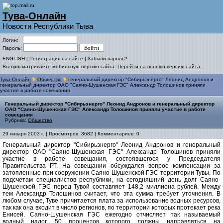
Тува-Онлайн
Новости Республики Тыва
Логин:
Пароль:
ENGLISH
|
Регистрация на сайте
|
Забыли пароль?
Вы просматриваете мобильную версию сайта.
Перейти на полную версию сайта.
Тува-Онлайн
Общество
Генеральный директор "Сибирьэнерго" Леонид Андронов и
генеральный директор ОАО "Саяно-Шушенская ГЭС" Александр Толошинов приняли
участие в работе совещания
Генеральный директор "Сибирьэнерго" Леонид Андронов и генеральный директор
ОАО "Саяно-Шушенская ГЭС" Александр Толошинов приняли участие в работе
совещания
Рубрика:
Общество
29 января 2003 г. | Просмотров: 3682 | Комментариев: 0
Генеральный директор "Сибирьэнерго" Леонид Андронов и генеральный
директор ОАО "Саяно-Шушенская ГЭС" Александр Толошинов приняли
участие в работе совещания, состоявшегося у Председателя
Правительства РТ. На совещании обсуждался вопрос компенсации за
затопленные при сооружении Саяно-Шушенской ГЭС территории Тувы. По
подсчетам специалистов республики, на сегодняшний день долг Саяно-
Шушенской ГЭС перед Тувой составляет 148,2 миллиона рублей. Между
тем Александр Толошинов считает, что эта сумма требует уточнения. В
любом случае, Туве причитается плата за использование водных ресурсов,
так как она входит в число регионов, по территории которых протекает река
Енисей. Саяно-Шушенская ГЭС ежегодно отчисляет так называемый
водный налог, 50 процентов которого должны направляться на