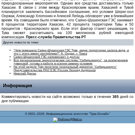
природоохранные мероприятия. Однако все средства доставались только
Хакасии. В связи с этим между Красноярским краем, Хакасией и Тувой
планируется заключить бассейновое соглашение, его условия Шериг-оол
Ооржак, Александр Хлопонин и Алексей Лебедь обговорят уже в ближайшее
время. На совещании было отмечено, что Саяно-Шушенская ГЭС занимает
8 процентов территории Хакасии, 42 процента территории Тувы и 50
процентов - Красноярского края. Если этот фактор станет решающим, то
Тува сможет рассчитывать на 100 миллионов рублей ежегодной
компенсации.
Пресс-служба Правительства РТ
Другие новости по теме:
"Чем помешала Саяно-Шушенская ГЭС Туве, какую территории залила вода, и
что с этого имеет республика?" А. Ондар. г. Томск
Саяно-Шушенской ГЭС напоминают о долгах
Все региональные энергетические системы "Сибирьэнерго", за исключением
тувинской, готовы к работе в осенне-зимних условиях
На этой неделе Туву посетили генеральный директор "Сибирьэнерго"
Представительства РАО ЕЭС России Леонид Андронов
Николай Данзы
Информация
Комментировать новости на сайте возможно только в течение
365
дней со
дня публикации.
© 2001–2026, Информационное агентство "Тува-Онлайн"