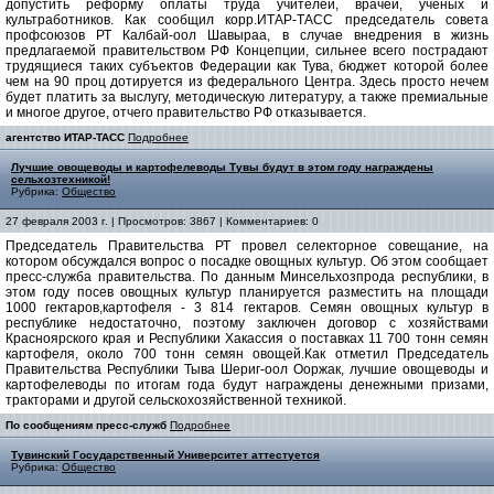
допустить реформу оплаты труда учителей, врачей, ученых и
культработников. Как сообщил корр.ИТАР-ТАСС председатель совета
профсоюзов РТ Калбай-оол Шавыраа, в случае внедрения в жизнь
предлагаемой правительством РФ Концепции, сильнее всего пострадают
трудящиеся таких субъектов Федерации как Тува, бюджет которой более
чем на 90 проц дотируется из федерального Центра. Здесь просто нечем
будет платить за выслугу, методическую литературу, а также премиальные
и многое другое, отчего правительство РФ отказывается.
агентство ИТАР-ТАСС
Подробнее
Лучшие овощеводы и картофелеводы Тувы будут в этом году награждены
сельхозтехникой!
Рубрика:
Общество
27 февраля 2003 г. | Просмотров: 3867 | Комментариев: 0
Председатель Правительства РТ провел селекторное совещание, на
котором обсуждался вопрос о посадке овощных культур. Об этом сообщает
пресс-служба правительства. По данным Минсельхозпрода республики, в
этом году посев овощных культур планируется разместить на площади
1000 гектаров,картофеля - 3 814 гектаров. Семян овощных культур в
республике недостаточно, поэтому заключен договор с хозяйствами
Красноярского края и Республики Хакассия о поставках 11 700 тонн семян
картофеля, около 700 тонн семян овощей.Как отметил Председатель
Правительства Республики Тыва Шериг-оол Ооржак, лучшие овощеводы и
картофелеводы по итогам года будут награждены денежными призами,
тракторами и другой сельскохозяйственной техникой.
По сообщениям пресс-служб
Подробнее
Тувинский Государственный Университет аттестуется
Рубрика:
Общество