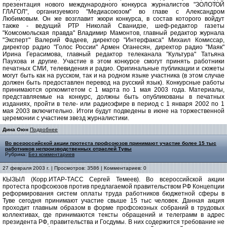
презентация нового международного конкурса журналистов "ЗОЛОТОЙ
ГЛАГОЛ", организуемого "Медиасоюзом" во главе с Александром
Любимовым. Он же возглавит жюри конкурса, в состав которого войдут
также - ведущий РТР Николай Сванидзе, шеф-редактор газеты
"Комсомольская правда" Владимир Мамонтов, главный редактор журнала
"Эксперт" Валерий Фадеев, директор "Интерфакса" Михаил Комиссар,
директор радио "Голос России" Армен Оганесян, директор радио "Маяк"
Ирина Герасимова, главный редактор телеканала "Культура" Татьяна
Паухова и другие. Участие в этом конкурсе смогут принять работники
печатных СМИ, телевидения и радио. Оригинальные публикации и сюжеты
могут быть как на русском, так и на родном языке участника (в этом случае
должен быть предоставлен перевод на русский язык). Конкурсные работы
принимаются оргкомитетом с 1 марта по 1 мая 2003 года. Материалы,
представляемые на конкурс, должны быть опубликованы в печатных
изданиях, пройти в теле- или радиоэфире в период с 1 января 2002 по 1
мая 2003 включительно. Итоги будут подведены в июне на торжественной
церемонии с участием звезд журналистики.
Дина Оюн
Подробнее
Во всероссийской акции протеста профсоюзов принимают участие более 15 тыс
работников непроизводственных отраслей Тувы
Рубрика:
Без комментариев
27 февраля 2003 г. | Просмотров: 3586 | Комментариев: 0
КЫЗЫЛ (Корр.ИТАР-ТАСС Сергей Темеев). Во всероссийской акции
протеста профсоюзов против предлагаемой правительством РФ Концепции
реформирования систем оплаты труда работников бюджетной сферы в
Туве сегодня принимают участие свыше 15 тыс человек. Данная акция
проходит главным образом в форме профсоюзных собраний в трудовых
коллективах, где принимаются тексты обращений и телеграмм в адрес
президента РФ, правительства и Госдумы. В них содержится требование не