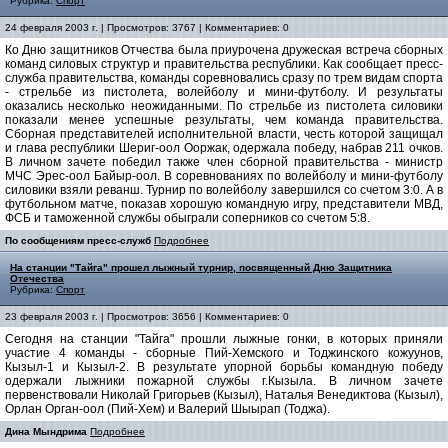
Рубрика:
Спорт
24 февраля 2003 г. | Просмотров: 3767 | Комментариев: 0
Ко Дню защитников Отчества была приурочена дружеская встреча сборных
команд силовых структур и правительства республики. Как сообщает пресс-
служба правительства, команды соревновались сразу по трем видам спорта
- стрельбе из пистолета, волейболу и мини-футболу. И результаты
оказались несколько неожиданными. По стрельбе из пистолета силовики
показали менее успешные результаты, чем команда правительства.
Сборная представителей исполнительной власти, честь которой защищал
и глава республики Шериг-оол Ооржак, одержала победу, набрав 211 очков.
В личном зачете победил также член сборной правительства - министр
МЧС Эрес-оол Байыр-оол. В соревнованиях по волейболу и мини-футболу
силовики взяли реванш. Турнир по волейболу завершился со счетом 3:0. А в
футбольном матче, показав хорошую командную игру, представители МВД,
ФСБ и таможенной службы обыграли соперников со счетом 5:8.
По сообщениям пресс-служб
Подробнее
На станции "Тайга" прошел лыжный турнир, посвященный Дню Защитника
Отечества
Рубрика:
Спорт
23 февраля 2003 г. | Просмотров: 3656 | Комментариев: 0
Сегодня на станции "Тайга" прошли лыжные гонки, в которых приняли
участие 4 команды - сборные Пий-Хемского и Тоджинского кожуунов,
Кызыл-1 и Кызыл-2. В результате упорной борьбы командную победу
одержали лыжники пожарной службы г.Кызыла. В личном зачете
первенствовали Николай Григорьев (Кызыл), Наталья Венедиктова (Кызыл),
Орлан Орган-оол (Пий-Хем) и Валерий Шыырап (Тоджа).
Дина Мындрима
Подробнее