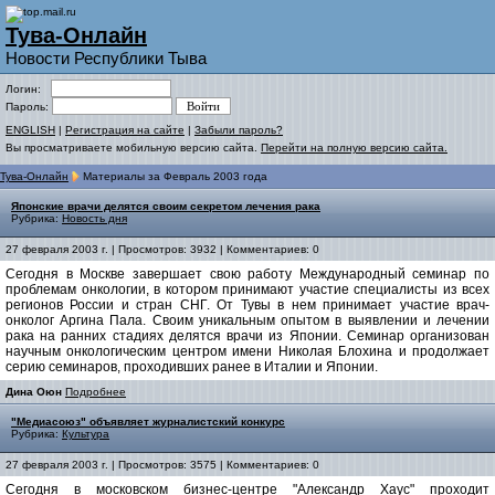
Тува-Онлайн
Новости Республики Тыва
Логин:
Пароль:
ENGLISH
|
Регистрация на сайте
|
Забыли пароль?
Вы просматриваете мобильную версию сайта.
Перейти на полную версию сайта.
Тува-Онлайн
Материалы за Февраль 2003 года
Японские врачи делятся своим секретом лечения рака
Рубрика:
Новость дня
27 февраля 2003 г. | Просмотров: 3932 | Комментариев: 0
Сегодня в Москве завершает свою работу Международный семинар по
проблемам онкологии, в котором принимают участие специалисты из всех
регионов России и стран СНГ. От Тувы в нем принимает участие врач-
онколог Аргина Пала. Своим уникальным опытом в выявлении и лечении
рака на ранних стадиях делятся врачи из Японии. Семинар организован
научным онкологическим центром имени Николая Блохина и продолжает
серию семинаров, проходивших ранее в Италии и Японии.
Дина Оюн
Подробнее
"Медиасоюз" объявляет журналистский конкурс
Рубрика:
Культура
27 февраля 2003 г. | Просмотров: 3575 | Комментариев: 0
Сегодня в московском бизнес-центре "Александр Хаус" проходит