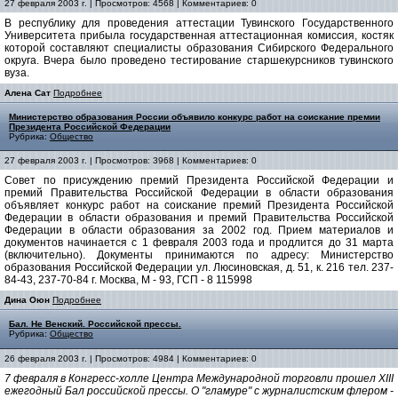
27 февраля 2003 г. | Просмотров: 4568 | Комментариев: 0
В республику для проведения аттестации Тувинского Государственного
Университета прибыла государственная аттестационная комиссия, костяк
которой составляют специалисты образования Сибирского Федерального
округа. Вчера было проведено тестирование старшекурсников тувинского
вуза.
Алена Сат
Подробнее
Министерство образования России объявило конкурс работ на соискание премии
Президента Российской Федерации
Рубрика:
Общество
27 февраля 2003 г. | Просмотров: 3968 | Комментариев: 0
Совет по присуждению премий Президента Российской Федерации и
премий Правительства Российской Федерации в области образования
объявляет конкурс работ на соискание премий Президента Российской
Федерации в области образования и премий Правительства Российской
Федерации в области образования за 2002 год. Прием материалов и
документов начинается с 1 февраля 2003 года и продлится до 31 марта
(включительно). Документы принимаются по адресу: Министерство
образования Российской Федерации ул. Люсиновская, д. 51, к. 216 тел. 237-
84-43, 237-70-84 г. Москва, М - 93, ГСП - 8 115998
Дина Оюн
Подробнее
Бал. Не Венский. Российской прессы.
Рубрика:
Общество
26 февраля 2003 г. | Просмотров: 4984 | Комментариев: 0
7 февраля в Конгресс-холле Центра Международной торговли прошел XIII
ежегодный Бал российской прессы. О "гламуре" с журналистским флером -