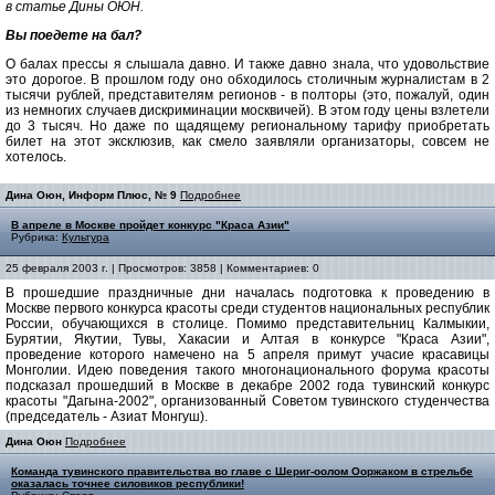
в статье Дины ОЮН.
Вы поедете на бал?
О балах прессы я слышала давно. И также давно знала, что удовольствие
это дорогое. В прошлом году оно обходилось столичным журналистам в 2
тысячи рублей, представителям регионов - в полторы (это, пожалуй, один
из немногих случаев дискриминации москвичей). В этом году цены взлетели
до 3 тысяч. Но даже по щадящему региональному тарифу приобретать
билет на этот эксклюзив, как смело заявляли организаторы, совсем не
хотелось.
Дина Оюн, Информ Плюс, № 9
Подробнее
В апреле в Москве пройдет конкурс "Краса Азии"
Рубрика:
Культура
25 февраля 2003 г. | Просмотров: 3858 | Комментариев: 0
В прошедшие праздничные дни началась подготовка к проведению в
Москве первого конкурса красоты среди студентов национальных республик
России, обучающихся в столице. Помимо представительниц Калмыкии,
Бурятии, Якутии, Тувы, Хакасии и Алтая в конкурсе "Краса Азии",
проведение которого намечено на 5 апреля примут учасие красавицы
Монголии. Идею поведения такого многонационального форума красоты
подсказал прошедший в Москве в декабре 2002 года тувинский конкурс
красоты "Дагына-2002", организованный Советом тувинского студенчества
(председатель - Азиат Монгуш).
Дина Оюн
Подробнее
Команда тувинского правительства во главе с Шериг-оолом Ооржаком в стрельбе
оказалась точнее силовиков республики!