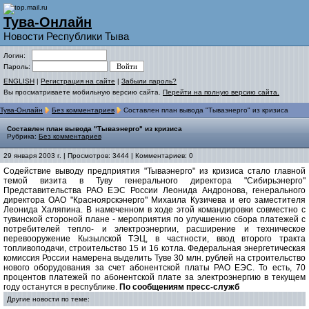
Тува-Онлайн
Новости Республики Тыва
Логин:
Пароль:
ENGLISH
|
Регистрация на сайте
|
Забыли пароль?
Вы просматриваете мобильную версию сайта.
Перейти на полную версию сайта.
Тува-Онлайн
Без комментариев
Составлен план вывода "Тываэнерго" из кризиса
Составлен план вывода "Тываэнерго" из кризиса
Рубрика:
Без комментариев
29 января 2003 г. | Просмотров: 3444 | Комментариев: 0
Содействие выводу предприятия "Тываэнерго" из кризиса стало главной
темой визита в Туву генерального директора "Сибирьэнерго"
Представительства РАО ЕЭС России Леонида Андронова, генерального
директора ОАО "Красноярскэнерго" Михаила Кузичева и его заместителя
Леонида Халяпина. В намеченном в ходе этой командировки совместно с
тувинской стороной плане - мероприятия по улучшению сбора платежей с
потребителей тепло- и электроэнергии, расширение и техническое
перевооружение Кызылской ТЭЦ, в частности, ввод второго тракта
топливоподачи, строительство 15 и 16 котла. Федеральная энергетическая
комиссия России намерена выделить Туве 30 млн. рублей на строительство
нового оборудования за счет абонентской платы РАО ЕЭС. То есть, 70
процентов платежей по абонентской плате за электроэнергию в текущем
году останутся в республике.
По сообщениям пресс-служб
Другие новости по теме: