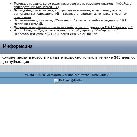
Тувинское правительство ведет переговоры с ведомством Анатолия Чубайса о
приобретении Кызылской ТЭЦ
Леонид Андронов считает, что прошли те времена, когда руководители
региональных подразделений "Тываэнерго" снимались по прихоти местных
чиновников
На погашение долга перед "Тываэнерго" власти республики выделили 16,7
миллионов рублей.
Досрочно прекращены полномочия генерального директора ОАО "Тываэнерго"
На этой неделе Туву посетили генеральный директор "Сибирьэнерго"
Представительства РАО ЕЭС России Леонид Андронов
Информация
Комментировать новости на сайте возможно только в течение
365
дней со
дня публикации.
© 2001–2026, Информационное агентство "Тува-Онлайн"