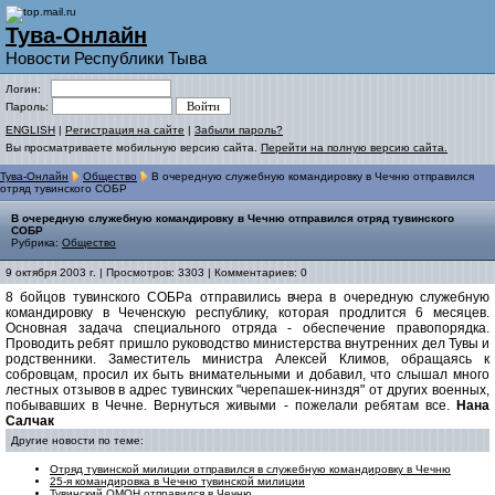
Тува-Онлайн
Новости Республики Тыва
Логин:
Пароль:
ENGLISH
|
Регистрация на сайте
|
Забыли пароль?
Вы просматриваете мобильную версию сайта.
Перейти на полную версию сайта.
Тува-Онлайн
Общество
В очередную служебную командировку в Чечню отправился
отряд тувинского СОБР
В очередную служебную командировку в Чечню отправился отряд тувинского
СОБР
Рубрика:
Общество
9 октября 2003 г. | Просмотров: 3303 | Комментариев: 0
8 бойцов тувинского СОБРа отправились вчера в очередную служебную
командировку в Чеченскую республику, которая продлится 6 месяцев.
Основная задача специального отряда - обеспечение правопорядка.
Проводить ребят пришло руководство министерства внутренних дел Тувы и
родственники. Заместитель министра Алексей Климов, обращаясь к
собровцам, просил их быть внимательными и добавил, что слышал много
лестных отзывов в адрес тувинских "черепашек-нинздя" от других военных,
побывавших в Чечне. Вернуться живыми - пожелали ребятам все.
Нана
Салчак
Другие новости по теме:
Отряд тувинской милиции отправился в служебную командировку в Чечню
25-я командировка в Чечню тувинской милиции
Тувинский ОМОН отправился в Чечню